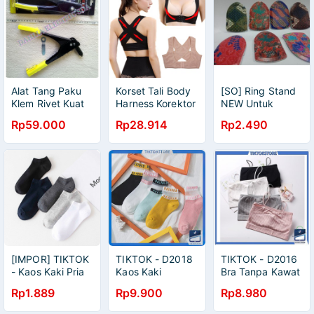
Alat Tang Paku
Korset Tali Body
[SO] Ring Stand
Klem Rivet Kuat
Harness Korektor
NEW Untuk
9.5 INCH
Postur Punggung
Stand Hp
Rp59.000
Rp28.914
Rp2.490
Dada Size L -
Gambar Batik
BBJ-16
[IMPOR] TIKTOK
TIKTOK - D2018
TIKTOK - D2016
- Kaos Kaki Pria
Kaos Kaki
Bra Tanpa Kawat
K5675 / Kaos
Pendek / Socks /
/ Bahan Halus /
Rp1.889
Rp9.900
Rp8.980
Kaki Pendek
Kaos Kaki
BRA Wanita /
Mata Kaki Warna
Semata Kaki /
Pakaian Dalam