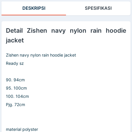
Polos / Ankle
Kaos Kaki Korean
Wanita / Bra
DESKRIPSI
SPESIFIKASI
Socks Pria
Style / Kaos Kaos
Import / BRA
Wanita / Kaos
Decided / Kaos
Fashion Wanita
Kaki Polos
Kaki Fashion /
Kaos Kaki Korea
Detail Zishen navy nylon rain hoodie
jacket
Zishen navy nylon rain hoodie jacket
Ready sz
90. 94cm
95. 100cm
100. 104cm
Pjg. 72cm
material polyster