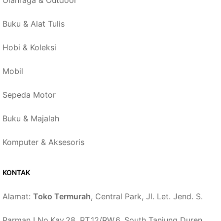
Buku & Alat Tulis
Hobi & Koleksi
Mobil
Sepeda Motor
Buku & Majalah
Komputer & Aksesoris
KONTAK
Alamat:
Toko Termurah
, Central Park, Jl. Let. Jend. S.
Parman I No.Kav.28, RT.12/RW.6, South Tanjung Duren,