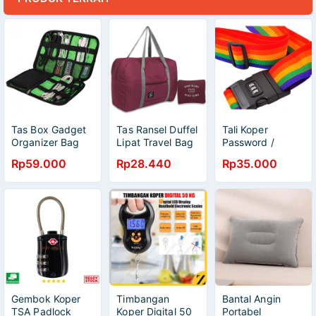
Tas Box Gadget
Tas Ransel Duffel
Tali Koper
Organizer Bag
Lipat Travel Bag
Password /
Portable Case HP
- B3051
Gembok Tali
Rp59.000
Rp28.440
Rp35.000
Kamera DIS L
Koper
Gembok Koper
Timbangan
Bantal Angin
TSA Padlock
Koper Digital 50
Portabel