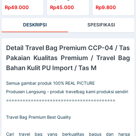
Kode Angka 3
kg Gantung
Inflatable / Bantal
Rp49.000
Rp45.000
Rp9.800
Digit TSA007
Portable Tas
Travel
Luggage Scale
Smile
DESKRIPSI
SPESIFIKASI
Detail Travel Bag Premium CCP-04 / Tas
Pakaian Kualitas Premium / Travel Bag
Bahan Kulit PU Import / Tas M
Semua gambar produk 100% REAL PICTURE
Produsen Langsung - produk travelbag kami produksi sendiri
========================================
Travel Bag Premium Best Quality
Cari travel bag yang berkualitas bagus dan harga