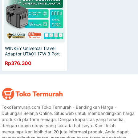
WINKEY Universal Travel
Adaptor UTA01 17W 3 Port
USB-A + 1 Port USB-C Fuse
Rp376.300
Protection US UK EU AUS
TokoTermurah.com Toko Termurah - Bandingkan Harga -
Dukungan Belanja Online. Situs web untuk membandingkan harga
produk di platform e-niaga. Dengan kapasitas yang tersedia,
dengan upaya upaya yang tak ada habisnya. Kami telah
mengumpulkan lebih dari 20 juta informasi produk, Anda dapat
membandingkan harga, menemukan harga termurah sebelum