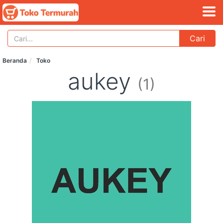
Cari
Beranda
Toko
aukey
(1)