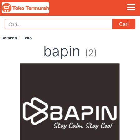
Cari
Beranda
Toko
bapin
(2)