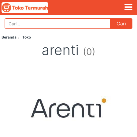
Cari
Beranda
Toko
arenti
(0)