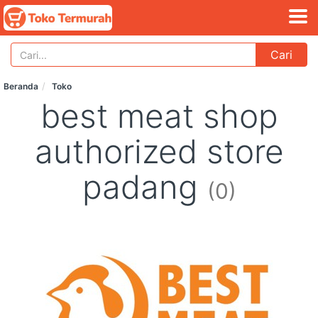
Cari
Beranda
Toko
best meat shop
authorized store
padang
(0)