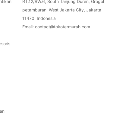
ntikan
RT.12/RW.6, South Tanjung Duren, Grogol
petamburan, West Jakarta City, Jakarta
11470, Indonesia
Email: contact@tokotermurah.com
soris
l
an