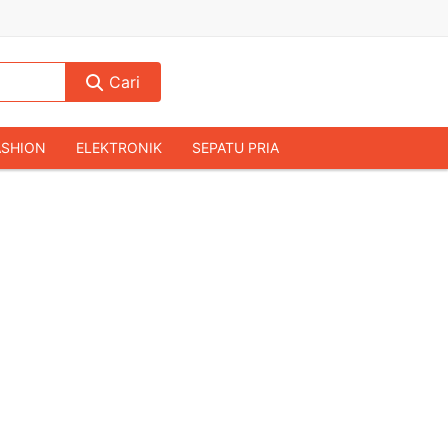
Cari
ASHION
ELEKTRONIK
SEPATU PRIA
TAS PRIA
JAM TANGAN
AUDIO
KAMERA & DRONE
PERLENGKAPAN RUMAH
JALAH
KOMPUTER & AKSESORIS