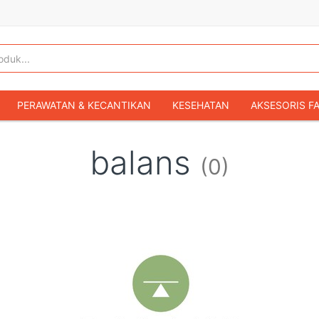
PERAWATAN & KECANTIKAN
KESEHATAN
AKSESORIS F
KOPER & TAS TRAVEL
TAS WANITA
SEPATU WANITA
balans
(0)
IBU & BAYI
FASHION BAYI & ANAK
GAMING & KONSOL
HOBI & KOLEKSI
MOBIL
SEPEDA MOTOR
BUKU & MA