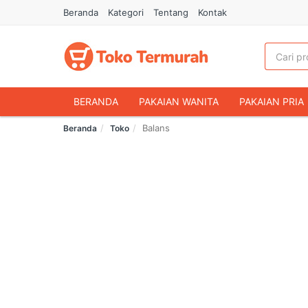
Beranda
Kategori
Tentang
Kontak
BERANDA
PAKAIAN WANITA
PAKAIAN PRIA
Balans
Beranda
Toko
HANDPHONE & AKSESORIS
FASHION MUSLIM
MAKANAN & MINUMAN
HEWAN PELIHARAAN
OLAHRAGA & OUTDOOR
BUKU & ALAT TULIS