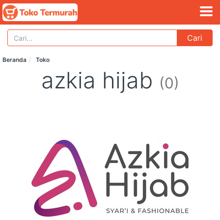
Cari
Beranda
Toko
azkia hijab
(0)