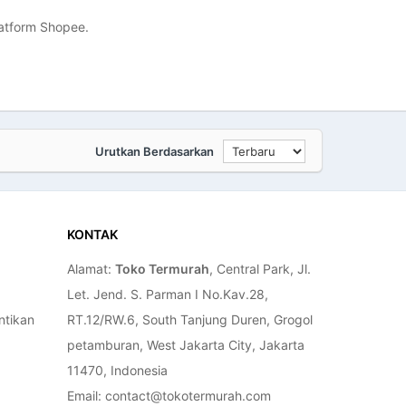
latform Shopee.
Urutkan Berdasarkan
KONTAK
Alamat:
Toko Termurah
, Central Park, Jl.
Let. Jend. S. Parman I No.Kav.28,
ntikan
RT.12/RW.6, South Tanjung Duren, Grogol
petamburan, West Jakarta City, Jakarta
11470, Indonesia
Email: contact@tokotermurah.com