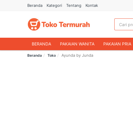
Beranda
Kategori
Tentang
Kontak
BERANDA
PAKAIAN WANITA
PAKAIAN PRIA
Ayunda by Junda
Beranda
Toko
HANDPHONE & AKSESORIS
FASHION MUSLIM
MAKANAN & MINUMAN
HEWAN PELIHARAAN
OLAHRAGA & OUTDOOR
BUKU & ALAT TULIS