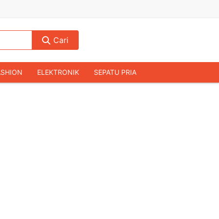
Cari
ASHION
ELEKTRONIK
SEPATU PRIA
TAS PRIA
JAM TANGAN
AUDIO
KAMERA & DRONE
PERLENGKAPAN RUMAH
JALAH
KOMPUTER & AKSESORIS