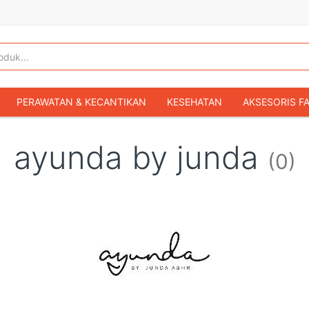
PERAWATAN & KECANTIKAN
KESEHATAN
AKSESORIS F
KOPER & TAS TRAVEL
TAS WANITA
SEPATU WANITA
ayunda by junda
(0)
IBU & BAYI
FASHION BAYI & ANAK
GAMING & KONSOL
HOBI & KOLEKSI
MOBIL
SEPEDA MOTOR
BUKU & MA