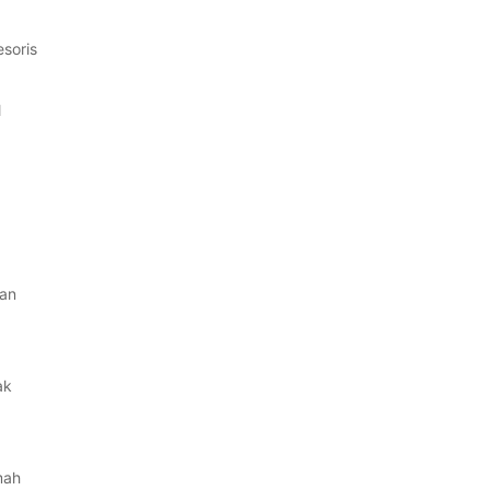
soris
l
an
ak
mah