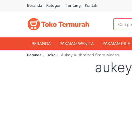
Beranda
Kategori
Tentang
Kontak
BERANDA
PAKAIAN WANITA
PAKAIAN PRIA
Aukey Authorized Store Medan
Beranda
Toko
HANDPHONE & AKSESORIS
FASHION MUSLIM
aukey
MAKANAN & MINUMAN
HEWAN PELIHARAAN
OLAHRAGA & OUTDOOR
BUKU & ALAT TULIS