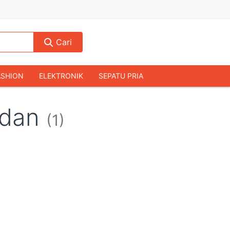
Cari
ASHION
ELEKTRONIK
SEPATU PRIA
TAS PRIA
JAM TANGAN
AUDIO
edan
(1)
KAMERA & DRONE
PERLENGKAPAN RUMAH
JALAH
KOMPUTER & AKSESORIS