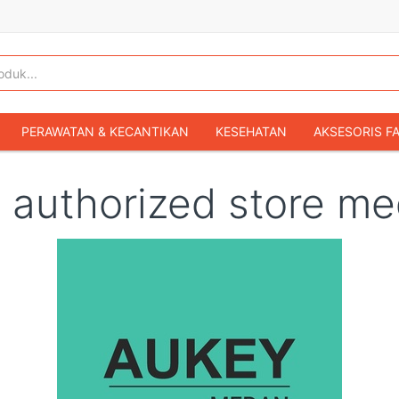
PERAWATAN & KECANTIKAN
KESEHATAN
AKSESORIS F
KOPER & TAS TRAVEL
TAS WANITA
SEPATU WANITA
 authorized store m
IBU & BAYI
FASHION BAYI & ANAK
GAMING & KONSOL
HOBI & KOLEKSI
MOBIL
SEPEDA MOTOR
BUKU & MA