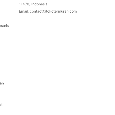
11470, Indonesia
Email: contact@tokotermurah.com
soris
l
an
ak