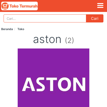
Cari
Beranda
Toko
aston
(2)