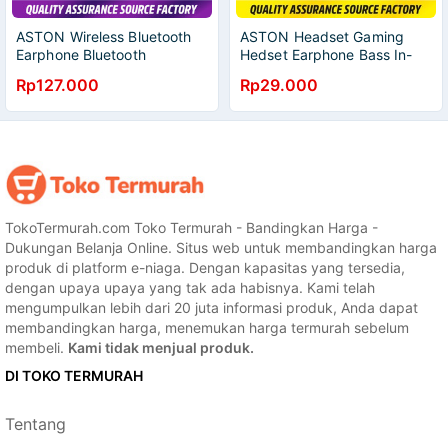
ASTON Wireless Bluetooth
ASTON Headset Gaming
Earphone Bluetooth
Hedset Earphone Bass In-
Bluetooth 5.1
Ear 3.5Mm Dengan Mikrofon
Rp127.000
Rp29.000
Tablet Android
TokoTermurah.com Toko Termurah - Bandingkan Harga -
Dukungan Belanja Online. Situs web untuk membandingkan harga
produk di platform e-niaga. Dengan kapasitas yang tersedia,
dengan upaya upaya yang tak ada habisnya. Kami telah
mengumpulkan lebih dari 20 juta informasi produk, Anda dapat
membandingkan harga, menemukan harga termurah sebelum
membeli.
Kami tidak menjual produk.
DI TOKO TERMURAH
Tentang