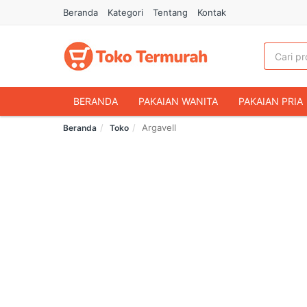
Beranda
Kategori
Tentang
Kontak
BERANDA
PAKAIAN WANITA
PAKAIAN PRIA
Argavell
Beranda
Toko
HANDPHONE & AKSESORIS
FASHION MUSLIM
MAKANAN & MINUMAN
HEWAN PELIHARAAN
OLAHRAGA & OUTDOOR
BUKU & ALAT TULIS