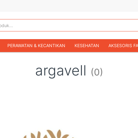
PERAWATAN & KECANTIKAN
KESEHATAN
AKSESORIS F
KOPER & TAS TRAVEL
TAS WANITA
SEPATU WANITA
argavell
(0)
IBU & BAYI
FASHION BAYI & ANAK
GAMING & KONSOL
HOBI & KOLEKSI
MOBIL
SEPEDA MOTOR
BUKU & MA