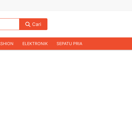
Cari
ASHION
ELEKTRONIK
SEPATU PRIA
TAS PRIA
JAM TANGAN
AUDIO
KAMERA & DRONE
PERLENGKAPAN RUMAH
JALAH
KOMPUTER & AKSESORIS