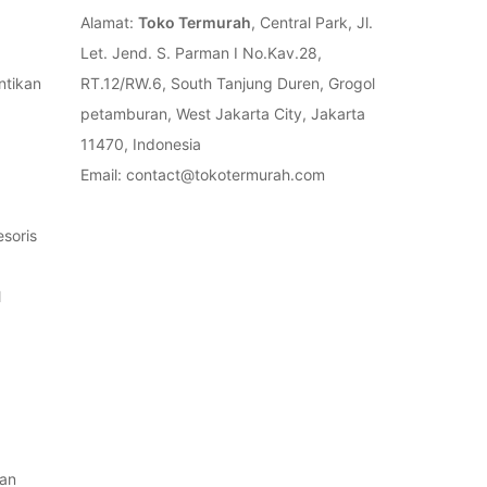
Alamat:
Toko Termurah
, Central Park, Jl.
Let. Jend. S. Parman I No.Kav.28,
ntikan
RT.12/RW.6, South Tanjung Duren, Grogol
petamburan, West Jakarta City, Jakarta
11470, Indonesia
Email: contact@tokotermurah.com
soris
l
an