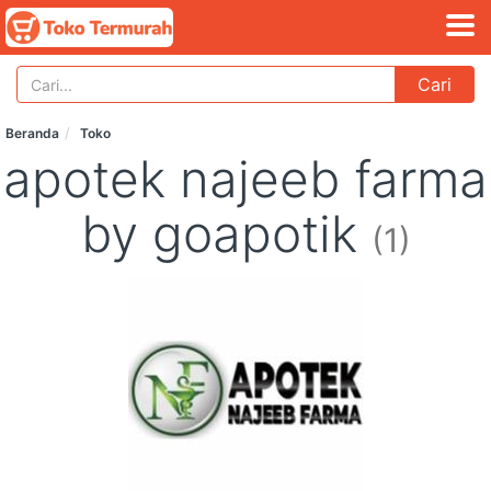
Cari
Beranda
Toko
apotek najeeb farma
by goapotik
(1)