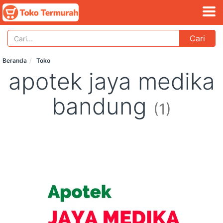
Cari
Beranda
Toko
apotek jaya medika
bandung
(1)