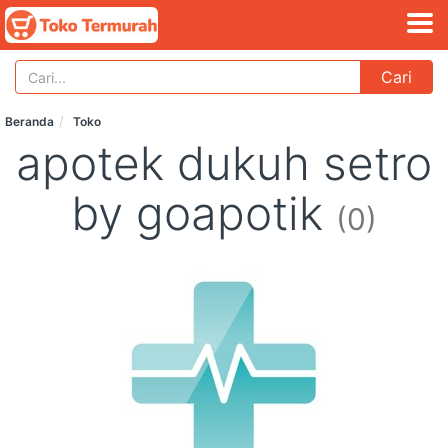
Cari
Beranda
Toko
apotek dukuh setro
by goapotik
(0)