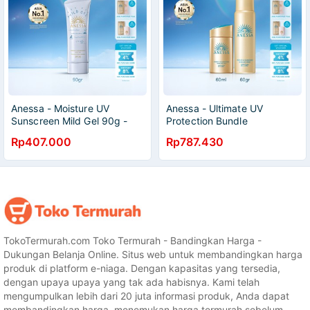
Anessa - Moisture UV
Anessa - Ultimate UV
Sunscreen Mild Gel 90g -
Protection Bundle
Sunscreen Kulit Normal /
Rp407.000
Rp787.430
Kering SPF 35+ PA+++
TokoTermurah.com Toko Termurah - Bandingkan Harga -
Dukungan Belanja Online. Situs web untuk membandingkan harga
produk di platform e-niaga. Dengan kapasitas yang tersedia,
dengan upaya upaya yang tak ada habisnya. Kami telah
mengumpulkan lebih dari 20 juta informasi produk, Anda dapat
membandingkan harga, menemukan harga termurah sebelum