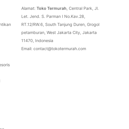
Alamat:
Toko Termurah
, Central Park, Jl.
Let. Jend. S. Parman I No.Kav.28,
ntikan
RT.12/RW.6, South Tanjung Duren, Grogol
petamburan, West Jakarta City, Jakarta
11470, Indonesia
Email: contact@tokotermurah.com
soris
l