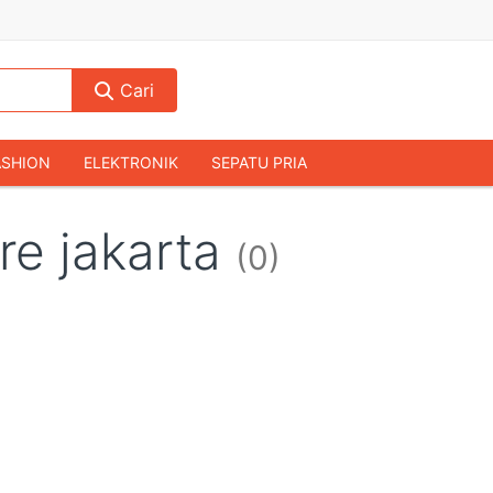
Cari
ASHION
ELEKTRONIK
SEPATU PRIA
TAS PRIA
JAM TANGAN
AUDIO
re jakarta
(0)
KAMERA & DRONE
PERLENGKAPAN RUMAH
JALAH
KOMPUTER & AKSESORIS