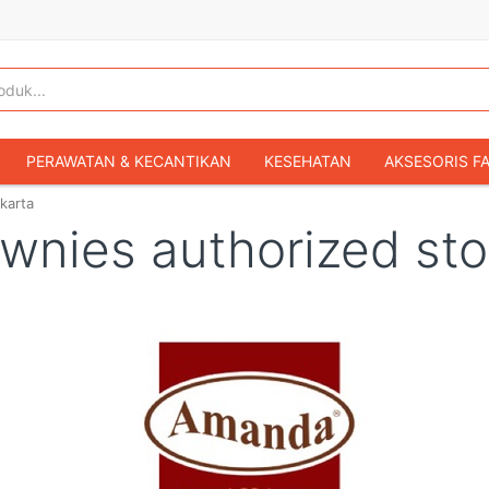
PERAWATAN & KECANTIKAN
KESEHATAN
AKSESORIS F
karta
KOPER & TAS TRAVEL
TAS WANITA
SEPATU WANITA
nies authorized sto
IBU & BAYI
FASHION BAYI & ANAK
GAMING & KONSOL
HOBI & KOLEKSI
MOBIL
SEPEDA MOTOR
BUKU & MA