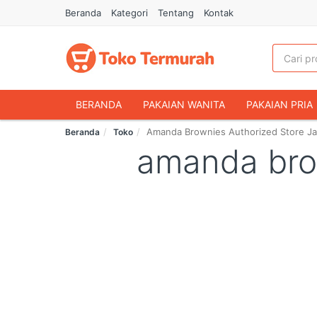
Beranda
Kategori
Tentang
Kontak
BERANDA
PAKAIAN WANITA
PAKAIAN PRIA
Amanda Brownies Authorized Store Ja
Beranda
Toko
HANDPHONE & AKSESORIS
FASHION MUSLIM
amanda brow
MAKANAN & MINUMAN
HEWAN PELIHARAAN
OLAHRAGA & OUTDOOR
BUKU & ALAT TULIS