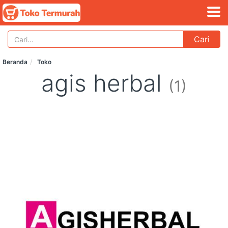
Cari
Beranda
Toko
agis herbal
(1)