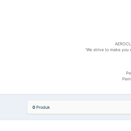
AEROCUL
'We strive to make you 
Pe
Pemb
0
Produk