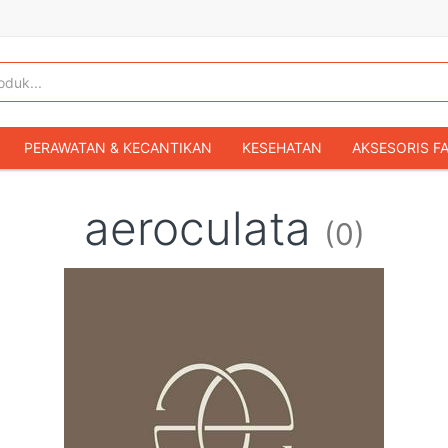
PERAWATAN & KECANTIKAN
KESEHATAN
AKSESORIS F
KOPER & TAS TRAVEL
TAS WANITA
SEPATU WANITA
aeroculata
(0)
IBU & BAYI
FASHION BAYI & ANAK
GAMING & KONSOL
HOBI & KOLEKSI
MOBIL
SEPEDA MOTOR
BUKU & MA