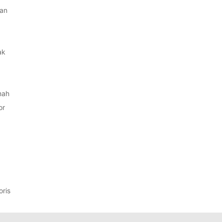
an
ak
mah
or
ris