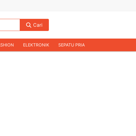
Cari
ASHION
ELEKTRONIK
SEPATU PRIA
TAS PRIA
JAM TANGAN
AUDIO
KAMERA & DRONE
PERLENGKAPAN RUMAH
JALAH
KOMPUTER & AKSESORIS