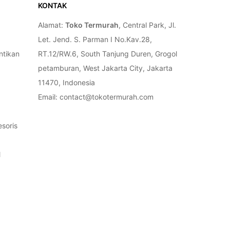
KONTAK
Alamat:
Toko Termurah
, Central Park, Jl.
Let. Jend. S. Parman I No.Kav.28,
ntikan
RT.12/RW.6, South Tanjung Duren, Grogol
petamburan, West Jakarta City, Jakarta
11470, Indonesia
Email: contact@tokotermurah.com
soris
l