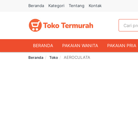
Beranda
Kategori
Tentang
Kontak
BERANDA
PAKAIAN WANITA
PAKAIAN PRIA
AEROCULATA
Beranda
Toko
HANDPHONE & AKSESORIS
FASHION MUSLIM
MAKANAN & MINUMAN
HEWAN PELIHARAAN
OLAHRAGA & OUTDOOR
BUKU & ALAT TULIS