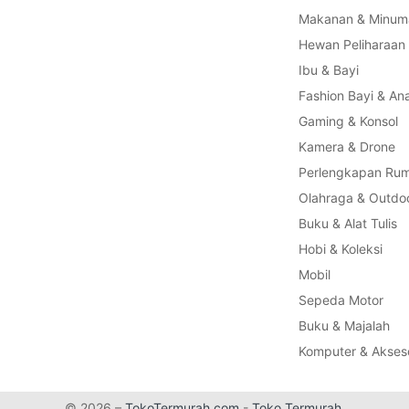
Makanan & Minum
Hewan Peliharaan
Ibu & Bayi
Fashion Bayi & An
Gaming & Konsol
Kamera & Drone
Perlengkapan Ru
Olahraga & Outdo
Buku & Alat Tulis
Hobi & Koleksi
Mobil
Sepeda Motor
Buku & Majalah
Komputer & Akseso
© 2026 –
TokoTermurah.com
-
Toko Termurah
.