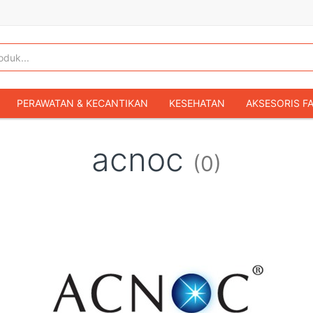
PERAWATAN & KECANTIKAN
KESEHATAN
AKSESORIS F
KOPER & TAS TRAVEL
TAS WANITA
SEPATU WANITA
acnoc
(0)
IBU & BAYI
FASHION BAYI & ANAK
GAMING & KONSOL
HOBI & KOLEKSI
MOBIL
SEPEDA MOTOR
BUKU & MA