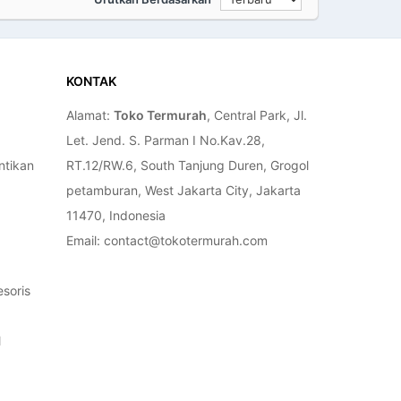
KONTAK
Alamat:
Toko Termurah
, Central Park, Jl.
Let. Jend. S. Parman I No.Kav.28,
ntikan
RT.12/RW.6, South Tanjung Duren, Grogol
petamburan, West Jakarta City, Jakarta
11470, Indonesia
Email: contact@tokotermurah.com
soris
l