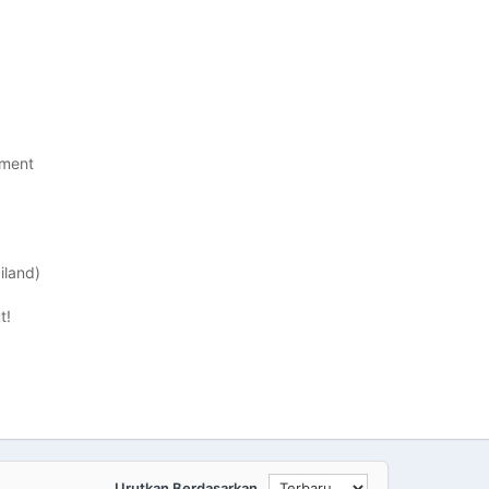
tment
iland)
t!
Urutkan Berdasarkan