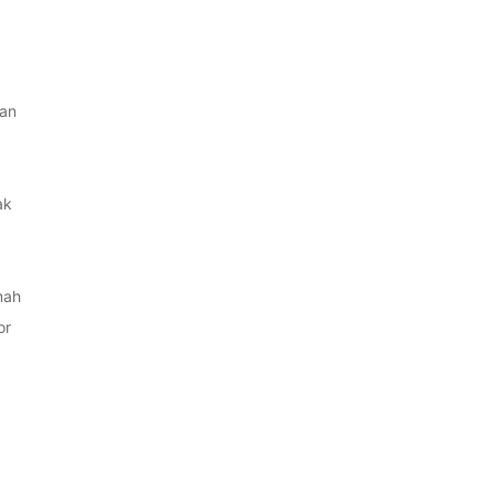
an
ak
mah
or