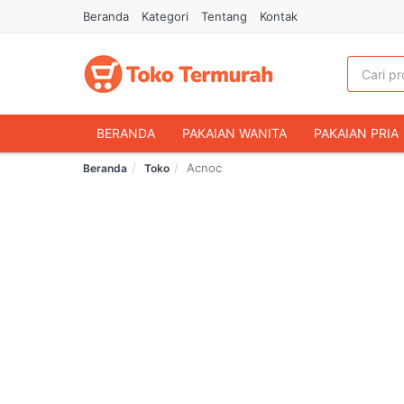
Beranda
Kategori
Tentang
Kontak
BERANDA
PAKAIAN WANITA
PAKAIAN PRIA
Acnoc
Beranda
Toko
HANDPHONE & AKSESORIS
FASHION MUSLIM
MAKANAN & MINUMAN
HEWAN PELIHARAAN
OLAHRAGA & OUTDOOR
BUKU & ALAT TULIS