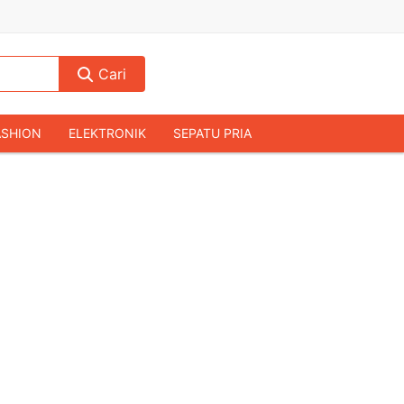
Cari
ASHION
ELEKTRONIK
SEPATU PRIA
TAS PRIA
JAM TANGAN
AUDIO
KAMERA & DRONE
PERLENGKAPAN RUMAH
JALAH
KOMPUTER & AKSESORIS