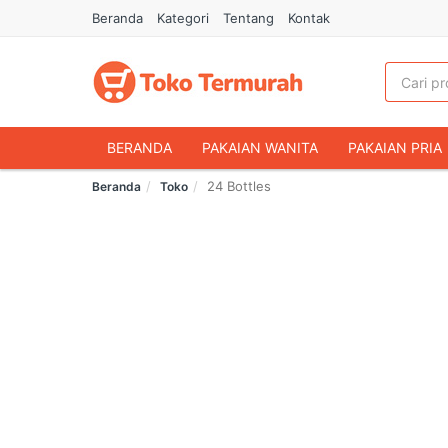
Beranda
Kategori
Tentang
Kontak
BERANDA
PAKAIAN WANITA
PAKAIAN PRIA
24 Bottles
Beranda
Toko
HANDPHONE & AKSESORIS
FASHION MUSLIM
MAKANAN & MINUMAN
HEWAN PELIHARAAN
OLAHRAGA & OUTDOOR
BUKU & ALAT TULIS