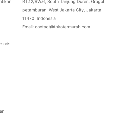
ntikan
RT.12/RW.6, South Tanjung Duren, Grogol
petamburan, West Jakarta City, Jakarta
11470, Indonesia
Email: contact@tokotermurah.com
soris
l
an