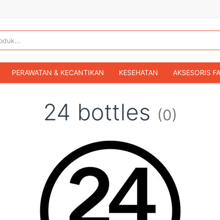
PERAWATAN & KECANTIKAN
KESEHATAN
AKSESORIS F
KOPER & TAS TRAVEL
TAS WANITA
SEPATU WANITA
24 bottles
(0)
IBU & BAYI
FASHION BAYI & ANAK
GAMING & KONSOL
HOBI & KOLEKSI
MOBIL
SEPEDA MOTOR
BUKU & MA