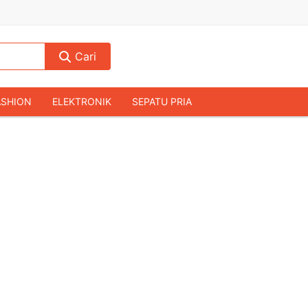
Cari
ASHION
ELEKTRONIK
SEPATU PRIA
TAS PRIA
JAM TANGAN
AUDIO
KAMERA & DRONE
PERLENGKAPAN RUMAH
JALAH
KOMPUTER & AKSESORIS