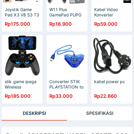
Joystik Game
W11 Plus
Kabel Video
Pad X3 V8 S3 T3
GamePad PUPG
Konverter
VA-013 Wireless
With Analog
Nintendo Wii ke
Rp175.000
Rp18.900
Rp59.000
Controller HP TV
Joystick Trigger
HDMI 3.5mm
114121
L1R1 Button
Port 8147
Standing Game
Controller
stik game ipega
Converter STIK
kabel power pc
Wireless
PLAYSTATION to
Bluetooth
usb
Rp185.000
Rp33.000
Rp22.660
Gamepad
Joystick For
Android
DESKRIPSI
SPESIFIKASI
Smartphone