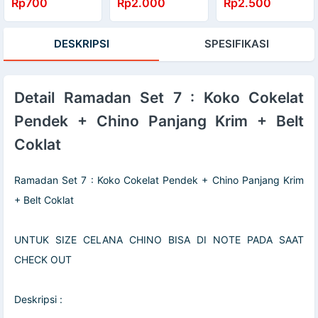
Rp700
Rp2.000
Rp2.500
Peniti Kasur
Stell Premium Pin
Cantel Kerudung
Hijab Bross 1 Box
Peniti Besar Kuat
45 Pcs Murah
DESKRIPSI
SPESIFIKASI
Japan Quality
Kualitas Import
Detail Ramadan Set 7 : Koko Cokelat
Pendek + Chino Panjang Krim + Belt
Coklat
Ramadan Set 7 : Koko Cokelat Pendek + Chino Panjang Krim
+ Belt Coklat
UNTUK SIZE CELANA CHINO BISA DI NOTE PADA SAAT
CHECK OUT
Deskripsi :