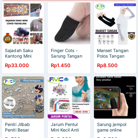
Sajadah Saku
Finger Cots -
Manset Tangan
Kantong Mini
Sarung Tangan
Polos Tangan
Traveling Praktis
Jempol - Sarung
Panjang Tebal
Rp33.000
Rp1.450
Rp8.500
Saat Pandemi
Jempol Gaming
Manset Pria
Covid 113145
isi 2pcs - Ukuran
Wanita 1 Pasang
Besar
Sarung Lengan
Muslimah Manset
Jempol Olahraga
Peniti Jilbab
Jarum Pentul
Sarung jempol
Peniti Besar
Mini Kecil Anti
game online
Jumbo Kecil
Karat Stainless