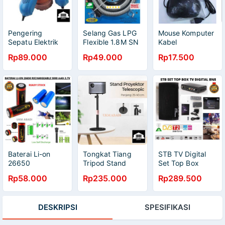
Pengering
Selang Gas LPG
Mouse Komputer
Sepatu Elektrik
Flexible 1.8M SN
Kabel
Dhoes Dryer
- S18-2 Tanpa
Rp89.000
Rp49.000
Rp17.500
Deodorizing 10W
Regulator
EU Plug NS 500
Baterai Li-on
Tongkat Tiang
STB TV Digital
26650
Tripod Stand
Set Top Box
Serbaguna
Proyektor
1080 DVBT2
Rp58.000
Rp235.000
Rp289.500
5000mAh 3.7V
Telescopic
Pengganti TV
Rechargeable
Adjustable 360
Analog HDMI
111107
Rotasi
RCA BN8
DESKRIPSI
SPESIFIKASI