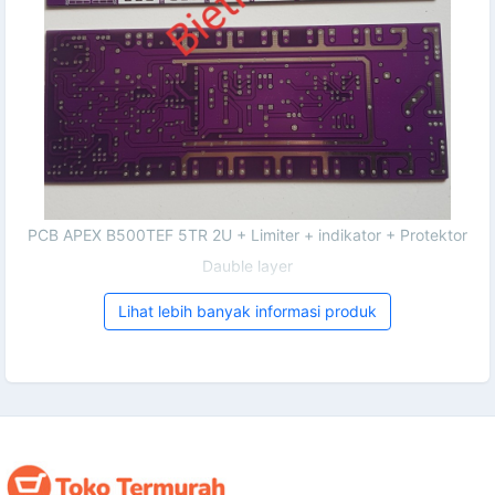
PCB APEX B500TEF 5TR 2U + Limiter + indikator + Protektor
Dauble layer
Lihat lebih banyak informasi produk