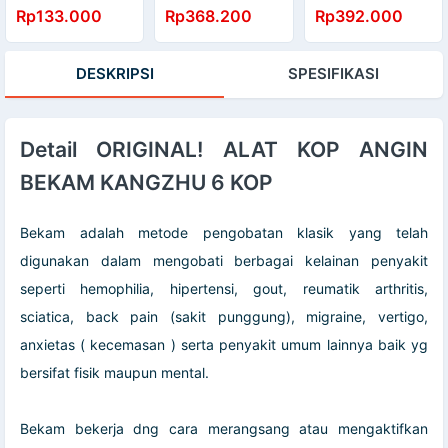
Angin Original 6
Original Bonus
KOP BEKAM
Rp133.000
Rp368.200
Rp392.000
Kop 12 Kop 24
Pen Gold dan
KANG ZHU
Kop
Jarum
DESKRIPSI
SPESIFIKASI
Detail ORIGINAL! ALAT KOP ANGIN
BEKAM KANGZHU 6 KOP
Bekam adalah metode pengobatan klasik yang telah
digunakan dalam mengobati berbagai kelainan penyakit
seperti hemophilia, hipertensi, gout, reumatik arthritis,
sciatica, back pain (sakit punggung), migraine, vertigo,
anxietas ( kecemasan ) serta penyakit umum lainnya baik yg
bersifat fisik maupun mental.
Bekam bekerja dng cara merangsang atau mengaktifkan