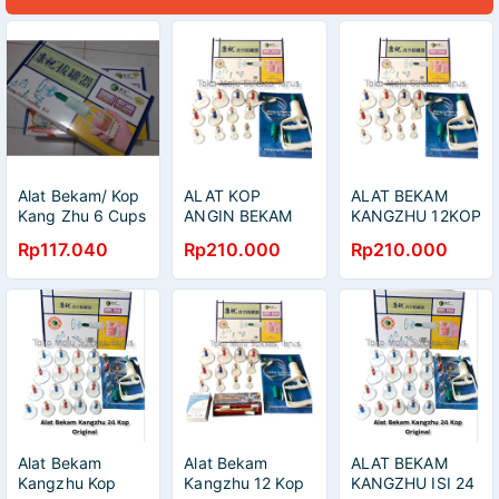
Alat Bekam/ Kop
ALAT KOP
ALAT BEKAM
Kang Zhu 6 Cups
ANGIN BEKAM
KANGZHU 12KOP
/ Alat 6kop /
KANGZHU 12
Original
Rp117.040
Rp210.000
Rp210.000
Cupping Therapy
KOP ORIGINAL
Set Original
Alat Bekam
Alat Bekam
ALAT BEKAM
Kangzhu Kop
Kangzhu 12 Kop
KANGZHU ISI 24