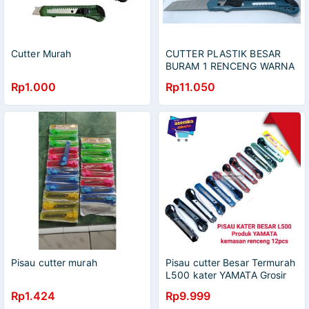
Cutter Murah
CUTTER PLASTIK BESAR
BURAM 1 RENCENG WARNA
WARNI 1 LEMBARAN ISI 12
Rp1.000
Rp11.050
PCS
Pisau cutter murah
Pisau cutter Besar Termurah
L500 kater YAMATA Grosir
(12pcs)
Rp1.424
Rp9.999