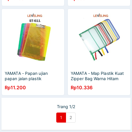
YAMATA - Papan ujian
YAMATA - Map Plastik Kuat
papan jalan plastik
Zipper Bag Warna Hitam
transparan kuat awet folio f4
Hijau Biru Kuning Merah
Rp11.200
Rp10.336
- ST611
Trang 1/2
1
2