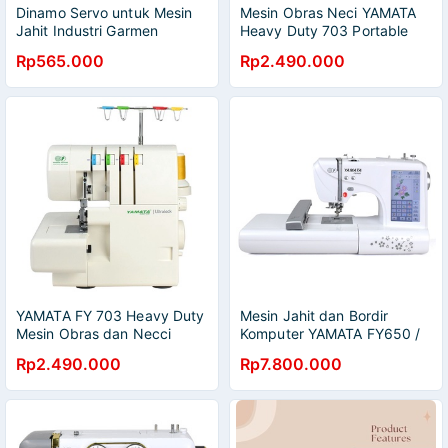
Dinamo Servo untuk Mesin
Mesin Obras Neci YAMATA
Jahit Industri Garmen
Heavy Duty 703 Portable
YAMATA FY TH-550HD
Multifungsi
Rp565.000
Rp2.490.000
Heavy Duty
YAMATA FY 703 Heavy Duty
Mesin Jahit dan Bordir
Mesin Obras dan Necci
Komputer YAMATA FY650 /
Portable
FY 650 Portable
Rp2.490.000
Rp7.800.000