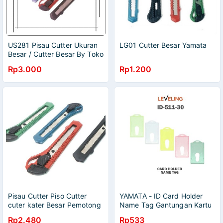
US281 Pisau Cutter Ukuran
LG01 Cutter Besar Yamata
Besar / Cutter Besar By Toko
Haji Usman
Rp3.000
Rp1.200
Pisau Cutter Piso Cutter
YAMATA - ID Card Holder
cuter kater Besar Pemotong
Name Tag Gantungan Kartu
Dus ATK Yamata Murah
Berbagai Warna Kuat
Rp2.480
Rp533
Transparan Doff