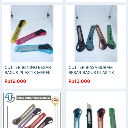
CUTTER BENING BESAR
CUTTER BIASA BURAM
BAGUS PLASTIK MEREK
BESAR BAGUS PLASTIK
YAMATA V-TRO 1 RENCENG
MEREK YAMATA 1
Rp19.000
Rp13.000
ISI 12 PCS
LEMBARAN ISI 12 PCS