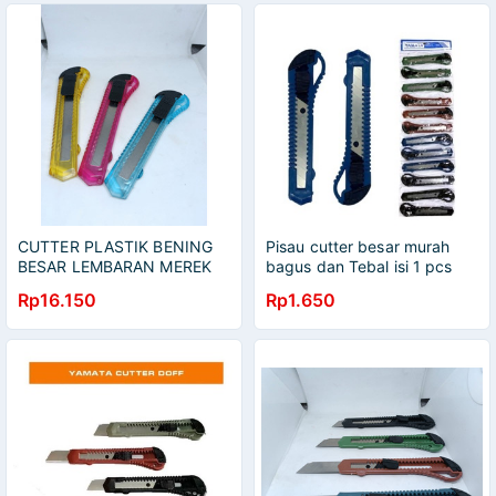
CUTTER PLASTIK BENING
Pisau cutter besar murah
BESAR LEMBARAN MEREK
bagus dan Tebal isi 1 pcs
YAMATA 1 LEMBAR ISI 12
Rp16.150
Rp1.650
PCS