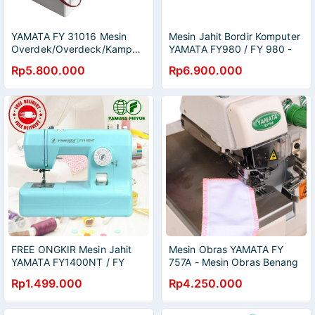
YAMATA FY 31016 Mesin
Mesin Jahit Bordir Komputer
Overdek/Overdeck/Kamput/Kam
YAMATA FY980 / FY 980 -
Kaos Yamata Industri
CNY E900 Portable
Rp5.800.000
Rp6.900.000
Highspeed
FREE ONGKIR Mesin Jahit
Mesin Obras YAMATA FY
YAMATA FY1400NT / FY
757A - Mesin Obras Benang
1400NT Portable Multifungsi
5 YAMATA Highspeed
Rp1.499.000
Rp4.250.000