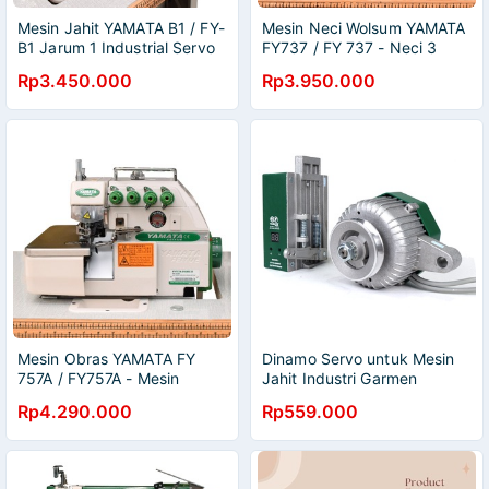
Mesin Jahit YAMATA B1 / FY-
Mesin Neci Wolsum YAMATA
B1 Jarum 1 Industrial Servo
FY737 / FY 737 - Neci 3
Motor
Benang Industrial Garmen
Rp3.450.000
Rp3.950.000
Mesin Obras YAMATA FY
Dinamo Servo untuk Mesin
757A / FY757A - Mesin
Jahit Industri Garmen
Obras Benang 5 YAMATA
YAMATA FY TH-550HD
Rp4.290.000
Rp559.000
Highspeed