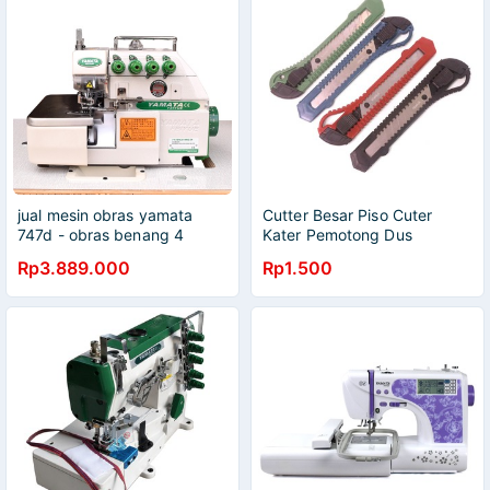
jual mesin obras yamata
Cutter Besar Piso Cuter
747d - obras benang 4
Kater Pemotong Dus
model industri dinamo cervo
YAMATA MURAH
Rp3.889.000
Rp1.500
direct drive