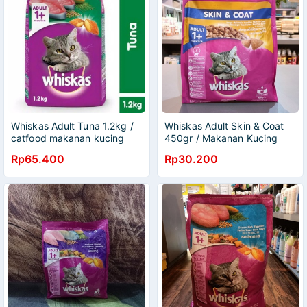
Whiskas Adult Tuna 1.2kg /
Whiskas Adult Skin & Coat
catfood makanan kucing
450gr / Makanan Kucing
kering
Kering Cat Food
Rp65.400
Rp30.200