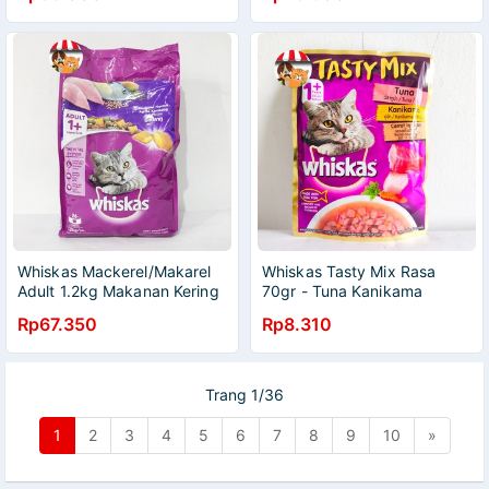
Whiskas Mackerel/Makarel
Whiskas Tasty Mix Rasa
Adult 1.2kg Makanan Kering
70gr - Tuna Kanikama
Kucing Dewasa 1+
Carrot In Gravy
Rp67.350
Rp8.310
Trang 1/36
1
2
3
4
5
6
7
8
9
10
»