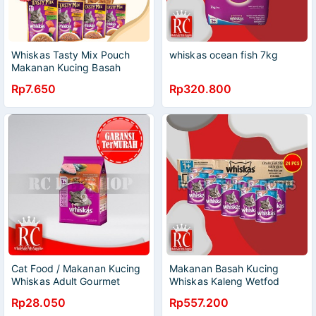
Whiskas Tasty Mix Pouch
whiskas ocean fish 7kg
Makanan Kucing Basah
Wiskas Cat Wet Food Saset
Rp7.650
Rp320.800
Cat Food / Makanan Kucing
Makanan Basah Kucing
Whiskas Adult Gourmet
Whiskas Kaleng Wetfod
Seafood 480 Gram
Grosir Dus Isi 24 PCS 400GR
Rp28.050
Rp557.200