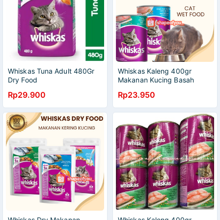
Whiskas Tuna Adult 480Gr
Whiskas Kaleng 400gr
Dry Food
Makanan Kucing Basah
Adult Wiskas Wet Food Cat
Rp29.900
Rp23.950
Can
Whiskas Dry Makanan
Whiskas Kaleng 400gr