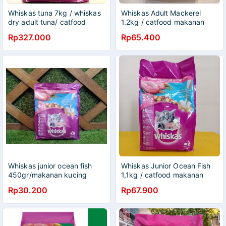
Whiskas tuna 7kg / whiskas
Whiskas Adult Mackerel
dry adult tuna/ catfood
1.2kg / catfood makanan
makanan kering WHISKAS
kucing kering whiskas
Rp327.000
Rp65.400
Whiskas junior ocean fish
Whiskas Junior Ocean Fish
450gr/makanan kucing
1,1kg / catfood makanan
kering whiskas
kucing kering
Rp30.200
Rp67.900