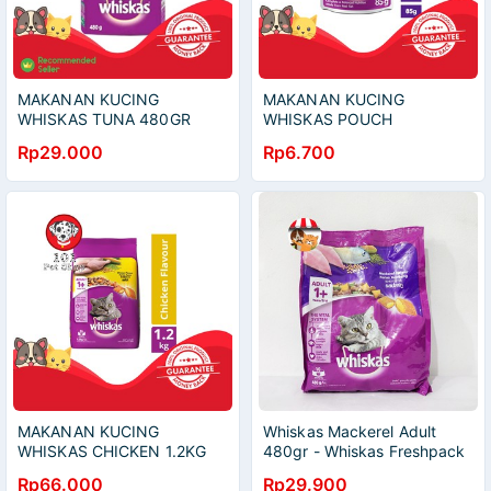
MAKANAN KUCING
MAKANAN KUCING
WHISKAS TUNA 480GR
WHISKAS POUCH
MACKEREL SENIOR 7+
Rp29.000
Rp6.700
85GR
MAKANAN KUCING
Whiskas Mackerel Adult
WHISKAS CHICKEN 1.2KG
480gr - Whiskas Freshpack
Makanan Kucing
Rp66.000
Rp29.900