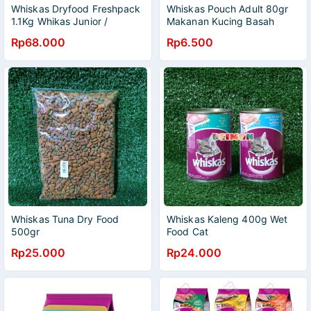
Whiskas Dryfood Freshpack
Whiskas Pouch Adult 80gr
1.1Kg Whikas Junior /
Makanan Kucing Basah
Whiskas Indoor / Whiskas
Whiskas Saset
Rp68.000
Rp6.500
Skin & Coat / Whiskas
Makanan Kucing
Whiskas Tuna Dry Food
Whiskas Kaleng 400g Wet
500gr
Food Cat
Rp25.000
Rp24.000