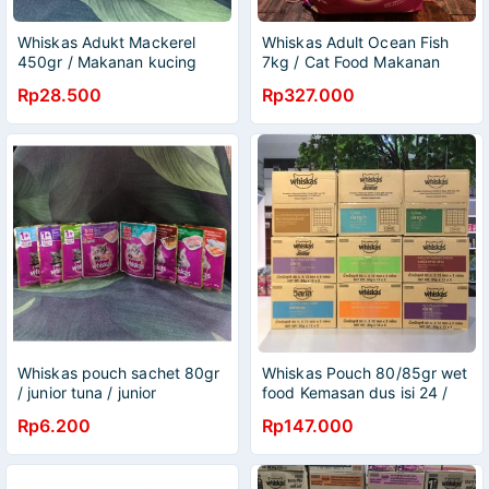
Whiskas Adukt Mackerel
Whiskas Adult Ocean Fish
450gr / Makanan kucing
7kg / Cat Food Makanan
dewasa rasa tuna freshpack
Kucing Kering Whiskas
Rp28.500
Rp327.000
Whiskas pouch sachet 80gr
Whiskas Pouch 80/85gr wet
/ junior tuna / junior
food Kemasan dus isi 24 /
mackerel / mackerel/ocean
whiskas junior tuna junior
Rp6.200
Rp147.000
fish /salmon / saba
mackerel