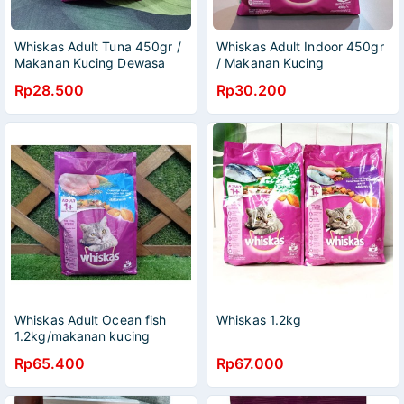
Whiskas Adult Tuna 450gr /
Whiskas Adult Indoor 450gr
Makanan Kucing Dewasa
/ Makanan Kucing
Rasa tuna freshpack
Fungsional Indoor
Rp28.500
Rp30.200
Whiskas Adult Ocean fish
Whiskas 1.2kg
1.2kg/makanan kucing
kering whiskas
Rp65.400
Rp67.000