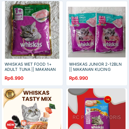
WHISKAS WET FOOD 1+
WHISKAS JUNIOR 2-12BLN
ADULT TUNA || MAKANAN
|| MAKANAN KUCING
KUCING BASAH WHISKAS
BASAH WHISKAS TUNA
Rp6.990
Rp6.990
POUCH ADULT TUNA 80
POUCH JUNIOR 85 GRAM
GRAM