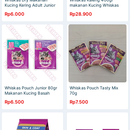
Kucing Kering Adult Junior
makanan Kucing Whiskas
setara Wiskas Pouch Pakan
Kaleng Rasa Tuna
Rp6.000
Rp28.900
Kering Kucing Hemat
Whiskas Pouch Junior 80gr
Whiskas Pouch Tasty Mix
Makanan Kucing Basah
70g
Whiskas Saset Wet Food
Rp6.500
Rp7.500