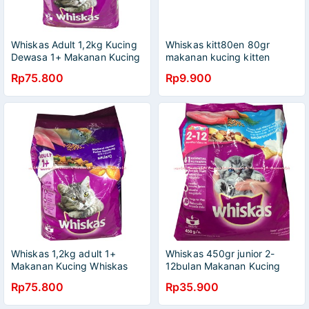
Whiskas Adult 1,2kg Kucing
Whiskas kitt80en 80gr
Dewasa 1+ Makanan Kucing
makanan kucing kitten
Whiskas
Wiskas
Rp75.800
Rp9.900
Whiskas 1,2kg adult 1+
Whiskas 450gr junior 2-
Makanan Kucing Whiskas
12bulan Makanan Kucing
Makarel mackerel makanan
Whiskas Ocean Fish Rasa
Rp75.800
Rp35.900
Kucing Dewasa
Ikan