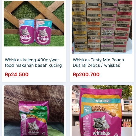
Whiskas kaleng 400gr/wet
Whiskas Tasty Mix Pouch
food makanan basah kucing
Dus Isi 24pcs / whiskas
-tuna , ocean fish
Daging Basah
Rp24.500
Rp200.700