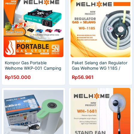
Kompor Gas Portable
Paket Selang dan Regulator
Welhome WKP-001 Camping
Gas Welhome WG 118S /
2 in1 Original Aman
138S Berkualitas SNI
Rp150.000
Rp56.961
digunakan