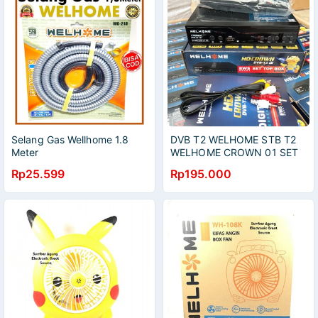
Selang Gas Wellhome 1.8
DVB T2 WELHOME STB T2
Meter
WELHOME CROWN 01 SET
TOP BOX PENERIMA
Rp25.599
Rp195.000
SIARAN TV DIGITAL