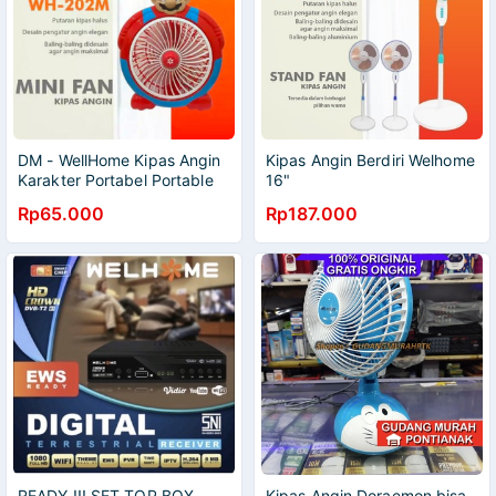
DM - WellHome Kipas Angin
Kipas Angin Berdiri Welhome
Karakter Portabel Portable
16"
10 inch WH 202 M Mario-
Rp65.000
Rp187.000
Bros
READY !!! SET TOP BOX
Kipas Angin Doraemon bisa