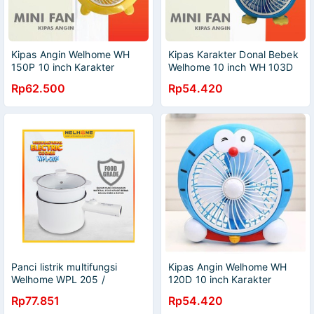
Kipas Angin Welhome WH
Kipas Karakter Donal Bebek
150P 10 inch Karakter
Welhome 10 inch WH 103D
Pokemon Pikachu SNI
Box Fan SNI
Rp62.500
Rp54.420
Panci listrik multifungsi
Kipas Angin Welhome WH
Welhome WPL 205 /
120D 10 inch Karakter
Cooking Pot Welhome WPL
Doraemon SNI
Rp77.851
Rp54.420
205