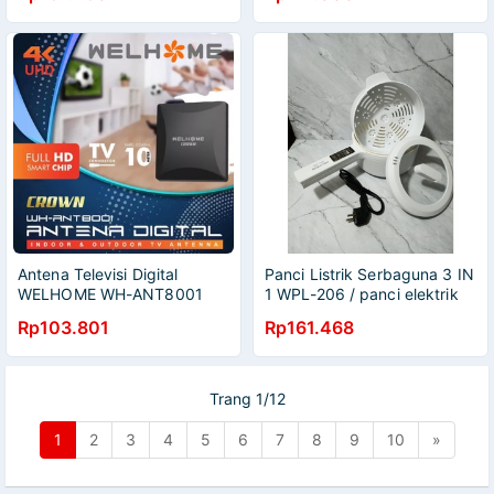
lengket Magic Com
Antena Televisi Digital
Panci Listrik Serbaguna 3 IN
WELHOME WH-ANT8001
1 WPL-206 / panci elektrik
WH 8001 Outdoor Indoor
multifungsi
Rp103.801
Rp161.468
bisa untuk STB Digital TV
Receiver Full HD Smart Chip
Trang 1/12
1
2
3
4
5
6
7
8
9
10
»