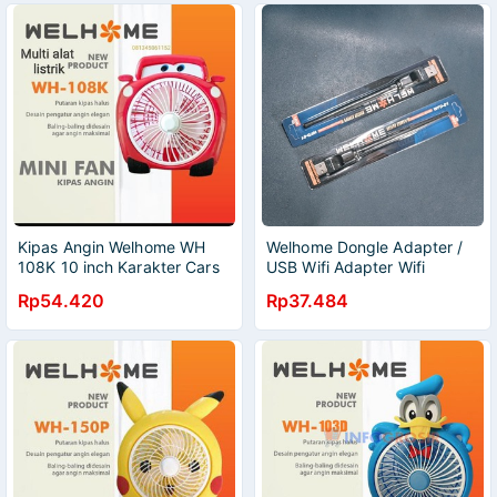
Kipas Angin Welhome WH
Welhome Dongle Adapter /
108K 10 inch Karakter Cars
USB Wifi Adapter Wifi
SNI
Adapter untuk PC dan
Rp54.420
Rp37.484
Laptop 150mbps