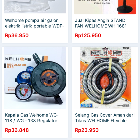
Welhome pompa air galon
Jual Kipas Angin STAND
elektrik listrik portable WDP-
FAN WELHOME WH 1681
301 WDP 301
Murah
Rp36.950
Rp125.950
Kepala Gas Welhome WG-
Selang Gas Cover Aman dari
118 / WG - 138 Regulator
Tikus WELHOME Flexible
Gas SNI
1.8M SNI WG-218
Rp36.848
Rp23.950