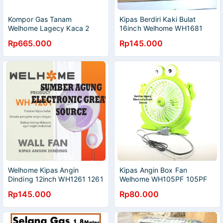
Kompor Gas Tanam
Kipas Berdiri Kaki Bulat
Welhome Lagecy Kaca 2
16inch Welhome WH1681
Tungku (Bisa Meja & Tanam)
SNI Angin Kencang
Rp665.000
Rp145.000
Welhome Kipas Angin
Kipas Angin Box Fan
Dinding 12inch WH1261 1261
Welhome WH105PF 105PF
Wall Fan SNI Berkulitas
Katak Kero Keropi Karakter
Rp145.000
Rp80.000