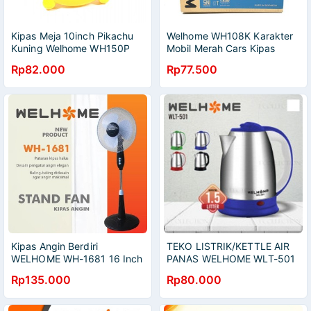
Kipas Meja 10inch Pikachu
Welhome WH108K Karakter
Kuning Welhome WH150P
Mobil Merah Cars Kipas
SNI Box Fan Bisa Berputar
Angin Box Fan SNI
Rp82.000
Rp77.500
Kipas Angin Berdiri
TEKO LISTRIK/KETTLE AIR
WELHOME WH-1681 16 Inch
PANAS WELHOME WLT-501
Stand Fan Kaki Bulat
UKURAN 1,5 LITER
Rp135.000
Rp80.000
Putaran Kipas Halus