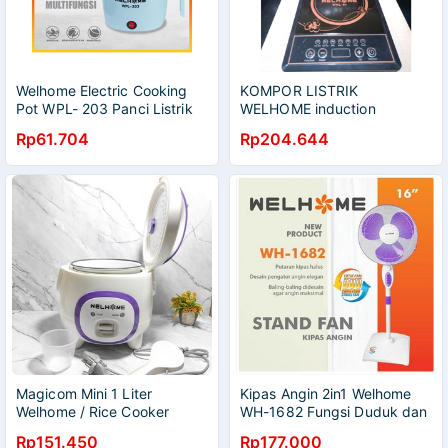
Welhome Electric Cooking
KOMPOR LISTRIK
Pot WPL- 203 Panci Listrik
WELHOME induction
Serbaguna 1.2L WPL-203
coocker WKL-01
Rp61.704
Rp204.644
Magicom Mini 1 Liter
Kipas Angin 2in1 Welhome
Welhome / Rice Cooker
WH-1682 Fungsi Duduk dan
Welhome WRC-1211
Berdiri SNI
Rp151.450
Rp177.000
UKURAN 1.2L 3in1 Anti