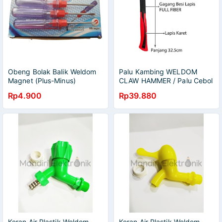
Obeng Bolak Balik Weldom
Palu Kambing WELDOM
Magnet (Plus-Minus)
CLAW HAMMER / Palu Cebol
/ Palu panjang weldom /
Rp4.900
Rp39.880
Palu besi / Tokol / Martil
Keran Air Plastik Weldom
Keran Air Plastik Weldom -