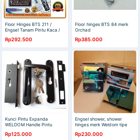
Floor Hinges BTS 211 /
Floor hinges BTS 84 merk
Engsel Tanam Pintu Kaca /
Orchad
Floor Hinge Weldom
Rp292.500
Rp385.000
Kunci Pintu Expanda
Engsel shower, shower
WELDOM Handle Pintu
hinges merk Weldom tipe
Kawat Nyamuk
kaca ke kaca 180 derajat
Rp125.000
Rp230.000