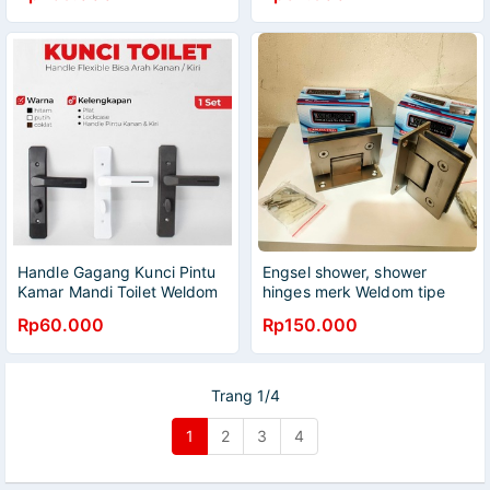
Handle Gagang Kunci Pintu
Engsel shower, shower
Kamar Mandi Toilet Weldom
hinges merk Weldom tipe
kaca ke tembok
Rp60.000
Rp150.000
Trang 1/4
1
2
3
4