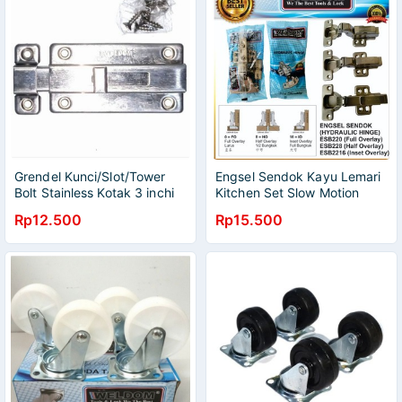
Grendel Kunci/Slot/Tower
Engsel Sendok Kayu Lemari
Bolt Stainless Kotak 3 inchi
Kitchen Set Slow Motion
Harga Perpasang
Rp12.500
Rp15.500