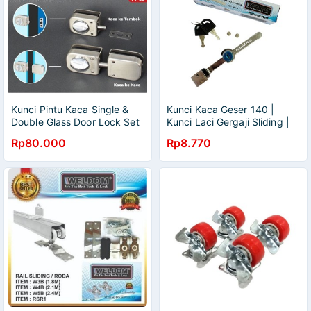
Kunci Pintu Kaca Single &
Kunci Kaca Geser 140 |
Double Glass Door Lock Set
Kunci Laci Gergaji Sliding |
Kunci Lemari Etalase |
Rp80.000
Rp8.770
Material Mart