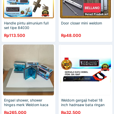
Handle pintu almunium full
Door closer mini weldom
set tipe 84030
Rp113.500
Rp48.000
Engsel shower, shower
Weldom gergaji hebel 18
hinges merk Weldom kaca
inch hadnsaw bata ringan
ke kaca 90 derajat
heavy duty
Rp265.000
Rp32.500