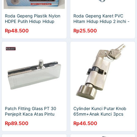
Roda Gepeng Plastik Nylon
Roda Gepeng Karet PVC
HDPE Putih Hidup Hidup
Hitam Hidup Hidup 2 inchi -
3inchi (1kotak isi 4pcs)
1kotak isi 4 pcs
Rp48.500
Rp25.500
Patch Fitting Glass PT 30
Cylinder Kunci Putar Knob
Penjepit Kaca Atas Pintu
65mm+Anak Kunci 3pcs
Kaca Lurus Stainless Steel
Rp89.500
Rp46.500