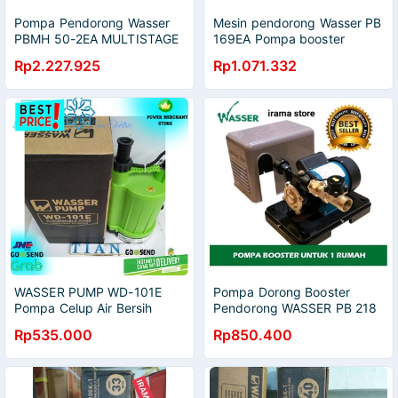
Pompa Pendorong Wasser
Mesin pendorong Wasser PB
PBMH 50-2EA MULTISTAGE
169EA Pompa booster
Centrifugal Booster Pump
Wasser PB 169ea
Rp2.227.925
Rp1.071.332
WASSER PUMP WD-101E
Pompa Dorong Booster
Pompa Celup Air Bersih
Pendorong WASSER PB 218
EA PB218EA MURAH
Rp535.000
Rp850.400