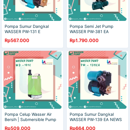
Pompa Sumur Dangkal
Pompa Semi Jet Pump
WASSER PW-131 E
WASSER PW-381 EA
PREMIUM
Rp567.000
Rp1.790.000
Pompa Celup Wasser Air
Pompa Sumur Dangkal
Bersih | Submersible Pump
WASSER PW-139 EA NEWS
WD 101 E TERBARU
Rp509.000
Rp664.000