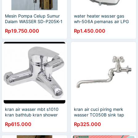
Mesin Pompa Celup Sumur
water heater wasser gas
Dalam WASSER SD-P205K-1
wh-506A pemanas air LPG
termasuk kabel 16 meter
waser wh 506 a
Rp19.750.000
Rp1.450.000
kran air wasser mbt s1010
kran air cuci piring merk
kran bathtub kran shower
wasser TC050B sink tap
batub mixer kran air panas
swivel kran bebek
Rp615.000
Rp325.000
dingin