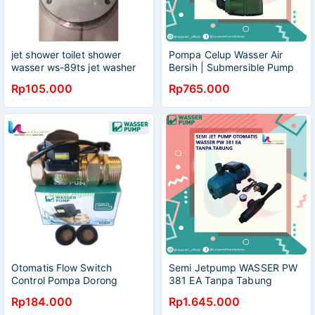
jet shower toilet shower
Pompa Celup Wasser Air
wasser ws-89ts jet washer
Bersih | Submersible Pump
wasser komplit
WD 200 E NON AUTO
Rp105.000
Rp765.000
Otomatis Flow Switch
Semi Jetpump WASSER PW
Control Pompa Dorong
381 EA Tanpa Tabung
Booster Wasser Pump
Pompa Otomatis
Rp184.000
Rp1.645.000