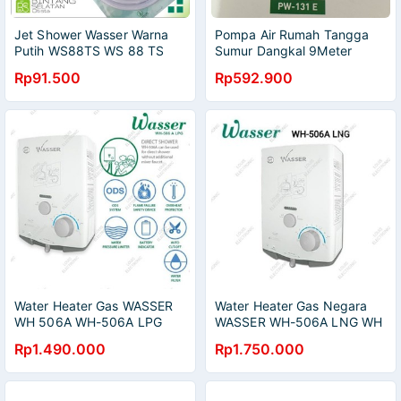
Jet Shower Wasser Warna
Pompa Air Rumah Tangga
Putih WS88TS WS 88 TS
Sumur Dangkal 9Meter
Wasser PW 131E Garansi
Rp91.500
Rp592.900
Water Heater Gas WASSER
Water Heater Gas Negara
WH 506A WH-506A LPG
WASSER WH-506A LNG WH
Pemanas Air Tabung Gas
506A Pemanas Air Gas Alam
Rp1.490.000
Rp1.750.000
Gas Negara