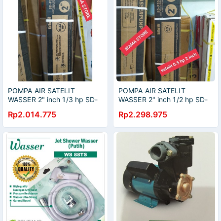
POMPA AIR SATELIT
POMPA AIR SATELIT
WASSER 2" inch 1/3 hp SD-
WASSER 2" inch 1/2 hp SD-
P205K-1 0.33 HP + KABEL
P206K-1 0.5 HP + KABEL
Rp2.014.775
Rp2.298.975
/POMPA SUBMERSIBLE
/POMPA SUBMERSIBLE
CELUP
CELUP