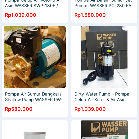
Asin WASSER SWP-180E /
Pumps WASSER PC-280 EA
Dirty Water Pump
Rp1.039.000
Rp1.580.000
Pompa Air Sumur Dangkal /
Dirty Water Pump - Pompa
Shallow Pump WASSER PW-
Celup Air Kotor & Air Asin
131E
WASSER SWP-180E***Mesin
Rp580.000
Rp1.039.000
pompa celup air kotor Wa