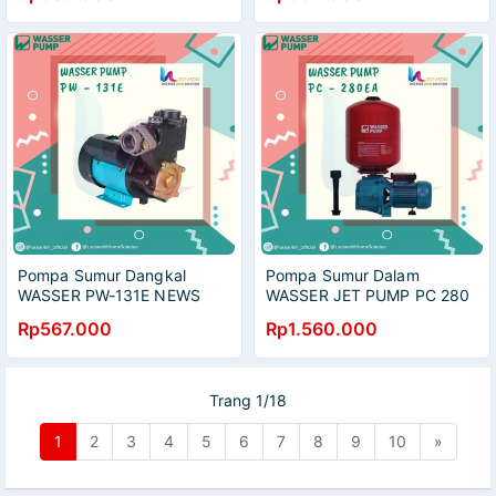
Pompa Sumur Dangkal
Pompa Sumur Dalam
WASSER PW-131E NEWS
WASSER JET PUMP PC 280
EA 250 WATT DENGAN
Rp567.000
Rp1.560.000
TABUNG
Trang 1/18
1
2
3
4
5
6
7
8
9
10
»