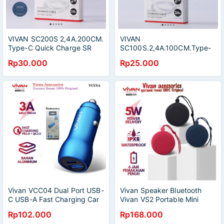
VIVAN SC200S 2,4A.200CM.
VIVAN
Type-C Quick Charge SR
SC100S.2,4A.100CM.Type-
Extended Protection Flat
C Quick Charge SR
Rp30.000
Rp25.000
Design Data Cable WHITE
Extended Protection Flat
Design Data Cable WHITE
Vivan VCC04 Dual Port USB-
Vivan Speaker Bluetooth
C USB-A Fast Charging Car
Vivan VS2 Portable Mini
Charger Mobil 3.0
Wireless Outdoor Waterproof
Rp102.000
Rp168.000