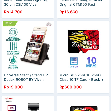
30 pin CSL100 Vivan
Original CTM100 Fast
Original
Charging Android Micro USB
Rp14.700
Rp16.660
1 Meter
Universal Stent / Stand HP
Micro SD V256U10 256G
Duduk ROBOT BY Vivan
Class 10 TF Card - Black +
Red - Garansi Resmi 1 Tahun
Rp19.000
Rp600.000