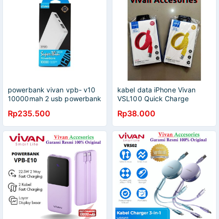
powerbank vivan vpb- v10
kabel data iPhone Vivan
10000mah 2 usb powerbank
VSL100 Quick Charge
garansi resmi
KUNING-MERAH
Rp235.500
Rp38.000