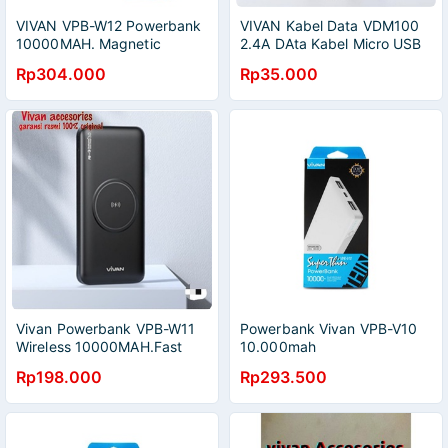
VIVAN VPB-W12 Powerbank
VIVAN Kabel Data VDM100
10000MAH. Magnetic
2.4A DAta Kabel Micro USB
Wireless 3 Output Fast
Android 1M LED Light Quick
Rp304.000
Rp35.000
Charging 20W-Green
Charge Garansi Original
Vivan Powerbank VPB-W11
Powerbank Vivan VPB-V10
Wireless 10000MAH.Fast
10.000mah
Charging QC3.0/PD garansi
Rp198.000
Rp293.500
resmi