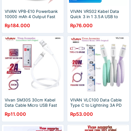
VIVAN VPB-E10 Powerbank
VIVAN VRS02 Kabel Data
10000 mAh 4 Output Fast
Quick 3 in 1 3.5A USB to
Charging 22.5W PD QC
Micro / Type C / Lightning &
Rp184.000
Rp76.000
VRS01 66W
Vivan SM30S 30cm Kabel
VIVAN VLC100 Data Cable
Data Cable Micro USB Fast
Type C to Lightning 3A PD
Charging 2A Android
20w Kabel Data
Rp11.000
Rp53.000