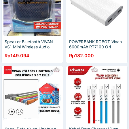
Speaker Bluetooth VIVAN
POWERBANK ROBOT Vivan
VS1 Mini Wireless Audio
6600mAh RT7100 Ori
Portable Mega Bass
Rp149.094
Rp182.000
Waterproof IPX5 Hi-Fi -
Garansi Resmi 1 Tahun
Kabel Data Vivan Lightning
Kabel Data Charger Vivan