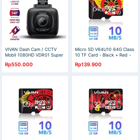
VIVAN Dash Cam / CCTV
Micro SD V64U10 64G Class
Mobil 1080HD VDR01 Super
10 TF Card - Black + Red -
Wide Angle High Resolution -
Garansi Resmi 1 Tahun
Rp550.000
Rp139.900
Garansi Resmi 1 Tahun
Dashcam