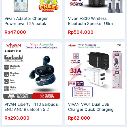
Vivan Adaptor Charger
Vivan VS30 Wireless
Power oval ll 2A batok
Bluetooth Speaker Ultra
charger single USB
Bass+ 20W Waterproof IPx7
Rp47.000
Rp504.000
VIVAN Liberty T110 Earbuds
VIVAN VP01 Dual USB
ENC ANC Bluetooth 5.2
Charger Quick Charging
Earphone TWS BT 5.2
3.1A with Cable
Rp293.000
Rp62.000