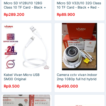
Micro SD V128U10 128G
Micro SD V32U10 32G Class
Class 10 TF Card - Black +
10 TF Card - Black + Red -
Red - Garansi Resmi 1 Tahun
Garansi Resmi 1 Tahun
Rp289.200
Rp89.900
Kabel Vivan Micro USB
Camera cctv vivan indoor
SM30 Original
2mp 1080p full hd hybrid
4in1 bodi metal
Rp9.500
Rp490.000