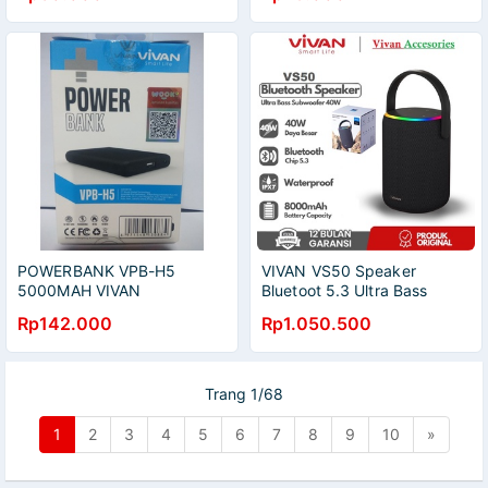
POWERBANK VPB-H5
VIVAN VS50 Speaker
5000MAH VIVAN
Bluetoot 5.3 Ultra Bass
Subwoofer 40W RGB
Rp142.000
Rp1.050.500
Portable
Trang 1/68
1
2
3
4
5
6
7
8
9
10
»