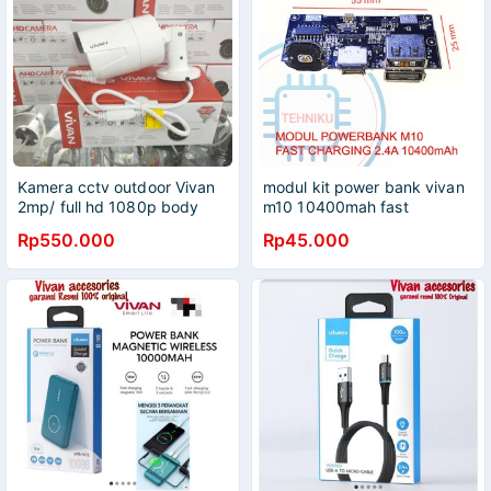
Kamera cctv outdoor Vivan
modul kit power bank vivan
2mp/ full hd 1080p body
m10 10400mah fast
besi hybrid support semua
charging
Rp550.000
Rp45.000
jenis dvr