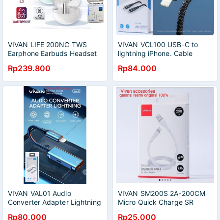
VIVAN LIFE 200NC TWS
VIVAN VCL100 USB-C to
Earphone Earbuds Headset
lightning iPhone. Cable
Bluetooth 5.3 Waterproof
Smart Digital Display IPhone
Rp239.800
Rp84.000
VIVAN VAL01 Audio
VIVAN SM200S 2A-200CM
Converter Adapter Lightning
Micro Quick Charge SR
To Lightning+DC 3.5mm F
Extended Protection Flat
Rp80.000
Rp25.000
Design Data Cable WHITE