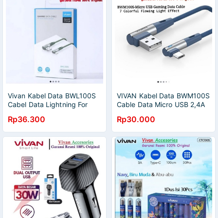
Vivan Kabel Data BWL100S
VIVAN Kabel Data BWM100S
Cabel Data Lightning For
Cable Data Micro USB 2,4A
IPhone 1M 2.4A Garansi
100cm For Android Garansi
Rp36.300
Rp30.000
Original Resmi
Original Resmi