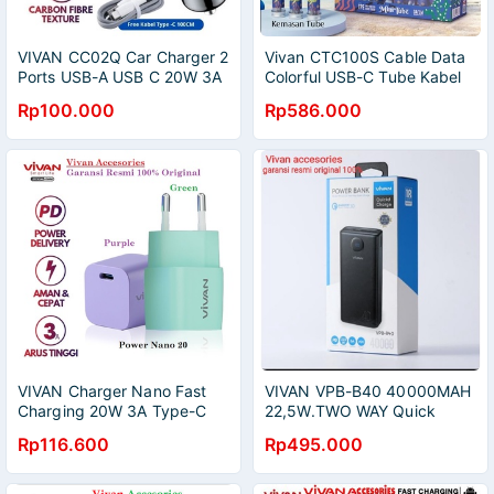
VIVAN CC02Q Car Charger 2
Vivan CTC100S Cable Data
Ports USB-A USB C 20W 3A
Colorful USB-C Tube Kabel
QC3.0 PD Cas Mobil
Data 3A 30PCS/BOX
Rp100.000
Rp586.000
VIVAN Charger Nano Fast
VIVAN VPB-B40 40000MAH
Charging 20W 3A Type-C
22,5W.TWO WAY Quick
(PD) Multi Protection
Charge Large Display With
Rp116.600
Rp495.000
Type C Data Cable