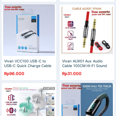
Vivan VCC100 USB-C to
Vivan AUX01 Aux Audio
USB-C Quick Charge Cable
Cable 100CM HI-FI Sound
Smart Digital Display
Gold Plated Jack 3,5mm-
Rp96.000
Rp31.000
merah and black