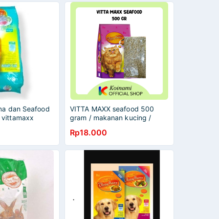
na dan Seafood
VITTA MAXX seafood 500
 vittamaxx
gram / makanan kucing /
pakan / dry food / vitamax /
Rp18.000
vita