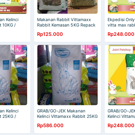
n Kelinci
Makanan Rabbit Vittamaxx
Ekpedisi Only
t 10KG /
Rabbit Kemasan 5KG Repack
vitta max rab
 10KG
/ Vitamax Rabbit Paket 1KG ×
Rp125.000
Rp248.000
5 Pack
n Kelinci
GRAB/GO-JEK Makanan
GRAB/GO-JE
t 25KG /
Kelinci Vittamaxx Rabbit 25KG
Kelinci Vitta
 25KG
/ Vitamax Rabbit 25KG
Freshpack / 
Rp586.000
Rp248.000
10KG