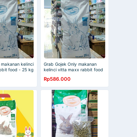
 makanan kelinci
Grab Gojek Only makanan
bbit food - 25 kg
kelinci vitta maxx rabbit food
- 25 kg
Rp586.000