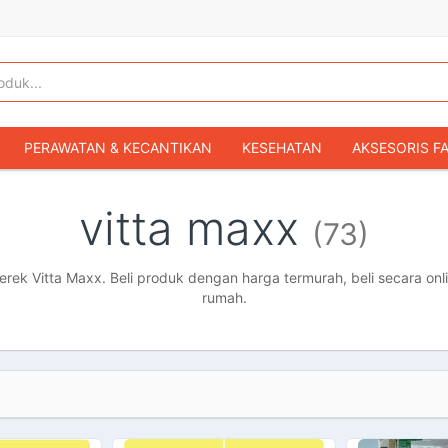
PERAWATAN & KECANTIKAN
KESEHATAN
AKSESORIS F
KOPER & TAS TRAVEL
TAS WANITA
SEPATU WANITA
vitta maxx
(73)
IBU & BAYI
FASHION BAYI & ANAK
GAMING & KONSOL
HOBI & KOLEKSI
MOBIL
SEPEDA MOTOR
BUKU & MA
ek Vitta Maxx. Beli produk dengan harga termurah, beli secara onli
rumah.