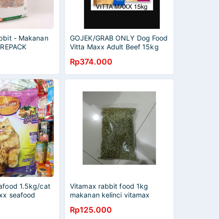
bbit - Makanan
GOJEK/GRAB ONLY Dog Food
r REPACK
Vitta Maxx Adult Beef 15kg
Rp374.000
afood 1.5kg/cat
Vitamax rabbit food 1kg
axx seafood
makanan kelinci vitamax
n kucing
(paket 5kg)
Rp125.000