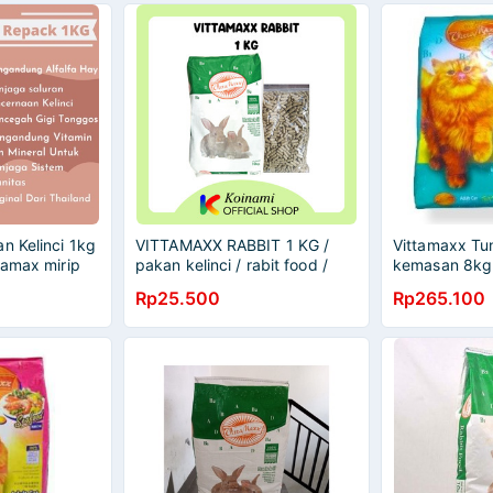
n Kelinci 1kg
VITTAMAXX RABBIT 1 KG /
Vittamaxx Tu
tamax mirip
pakan kelinci / rabit food /
kemasan 8kg
makanan / vitamax / vita max
Rp25.500
Rp265.100