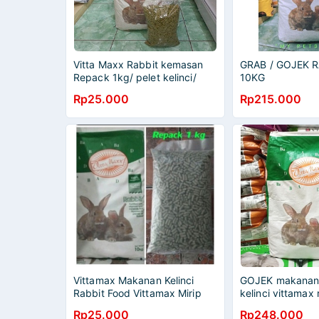
Vitta Maxx Rabbit kemasan
GRAB / GOJEK 
Repack 1kg/ pelet kelinci/
10KG
rabbit food
Rp25.000
Rp215.000
Vittamax Makanan Kelinci
GOJEK makanan
Rabbit Food Vittamax Mirip
kelinci vittamax 
Nova Repack 1Kg
10KG vitamax 
Rp25.000
Rp248.000