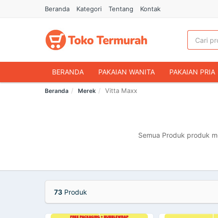
Beranda
Kategori
Tentang
Kontak
BERANDA
PAKAIAN WANITA
PAKAIAN PRIA
Vitta Maxx
Beranda
Merek
HANDPHONE & AKSESORIS
FASHION MUSLIM
MAKANAN & MINUMAN
HEWAN PELIHARAAN
OLAHRAGA & OUTDOOR
BUKU & ALAT TULIS
Semua Produk produk mer
73
Produk