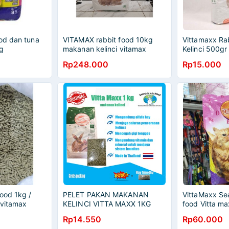
od dan tuna
VITAMAX rabbit food 10kg
Vittamaxx Ra
ng
makanan kelinci vitamax
Kelinci 500g
(khusus grab/gojek)
Rp248.000
Rp15.000
ood 1kg /
PELET PAKAN MAKANAN
VittaMaxx Se
 vitamax
KELINCI VITTA MAXX 1KG
food Vitta m
RABBIT FOOD
1.5kg/Makana
Rp14.550
Rp60.000