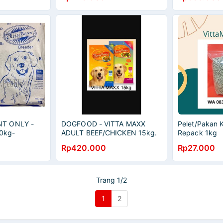
T ONLY -
DOGFOOD - VITTA MAXX
Pelet/Pakan 
20kg-
ADULT BEEF/CHICKEN 15kg.
Repack 1kg
VittaMax Vitta Max
Rp420.000
Rp27.000
Trang 1/2
1
2