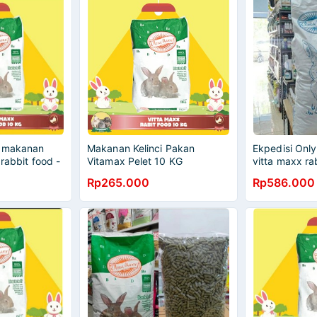
y makanan
Makanan Kelinci Pakan
Ekpedisi Only
 rabbit food -
Vitamax Pelet 10 KG
vitta maxx ra
ORIGINAL
Rp265.000
Rp586.000