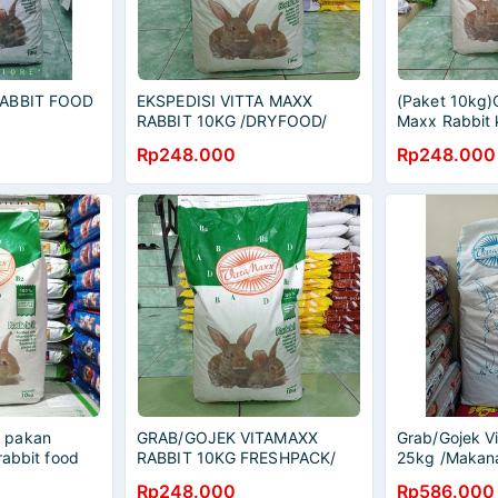
RABBIT FOOD
EKSPEDISI VITTA MAXX
(Paket 10kg)G
RABBIT 10KG /DRYFOOD/
Maxx Rabbit
MAKANAN KELINCI
Repack/ rabbi
Rp248.000
Rp248.000
kelinci
 pakan
GRAB/GOJEK VITAMAXX
Grab/Gojek V
rabbit food
RABBIT 10KG FRESHPACK/
25kg /Makana
KARUNGAN
MAKANAN KELINCI
Vitamaxx
Rp248.000
Rp586.000
/DRYFOOD