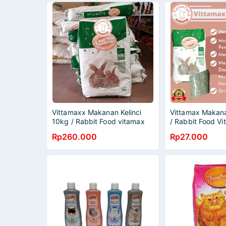
Vittamaxx Makanan Kelinci
Vittamax Makana
10kg / Rabbit Food vitamax
/ Rabbit Food Vi
mirip nova
nova
Rp260.000
Rp27.000