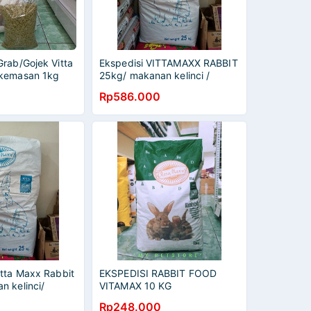
rab/Gojek Vitta
Ekspedisi VITTAMAXX RABBIT
 kemasan 1kg
25kg/ makanan kelinci /
t food/ pelet
Vitamaxx
Rp586.000
itta Maxx Rabbit
EKSPEDISI RABBIT FOOD
n kelinci/
VITAMAX 10 KG
Rp248.000