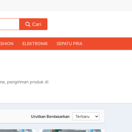
Cari
ASHION
ELEKTRONIK
SEPATU PRIA
TAS PRIA
JAM TANGAN
AUDIO
KAMERA & DRONE
PERLENGKAPAN RUMAH
JALAH
KOMPUTER & AKSESORIS
ne, pengiriman produk di
Urutkan Berdasarkan