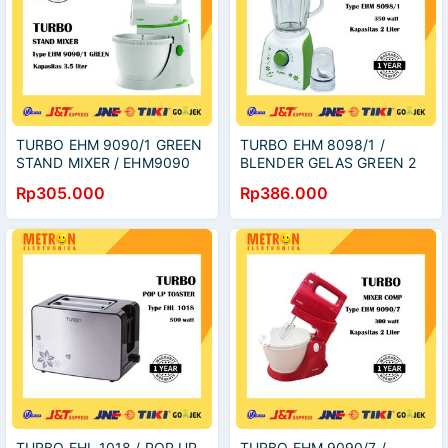
TURBO EHM 9090/1 GREEN
TURBO EHM 8098/1 /
STAND MIXER / EHM9090
BLENDER GELAS GREEN 2
LITER 350 WATT /
Rp305.000
Rp386.000
EHM8098
TURBO EHL 1018 / POP UP
TURBO EHM 9090/7 /