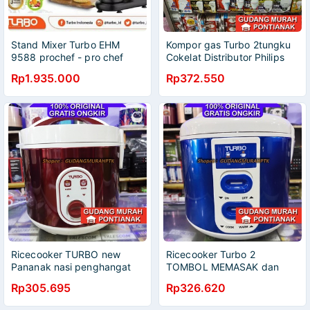
Stand Mixer Turbo EHM
Kompor gas Turbo 2tungku
9588 prochef - pro chef
Cokelat Distributor Philips
EHM9588 5,5L turbo stand
Rp1.935.000
Rp372.550
mixer 9588
Ricecooker TURBO new
Ricecooker Turbo 2
Pananak nasi penghangat
TOMBOL MEMASAK dan
Magiccom Rice Cooker
MEnghangatkan ada ON
Rp305.695
Rp326.620
Turbo CRL - 1182 magic
OFF New Design Rice
com Merah / RED
Cooker CRL1181 / Penanak