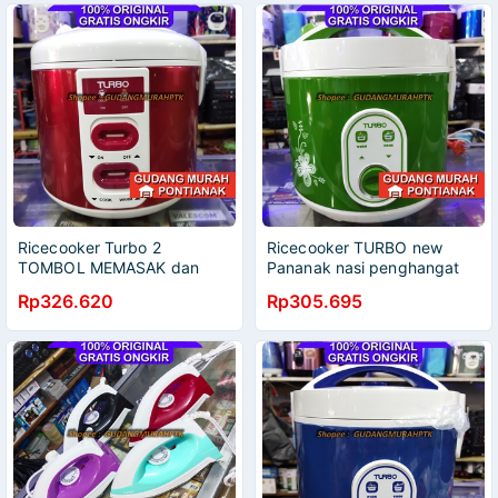
Nasi Baru 1.8L Blue / Biru
Penanak nasi
Ricecooker Turbo 2
Ricecooker TURBO new
TOMBOL MEMASAK dan
Pananak nasi penghangat
MEnghangatkan ada ON
Magiccom Rice Cooker
Rp326.620
Rp305.695
OFF New Design Rice
Turbo CRL - 1182 magic
Cooker CRL1181 / Penanak
com Hijau / Green
Nasi Baru 1.8L Red / Merah
Penanak nasi