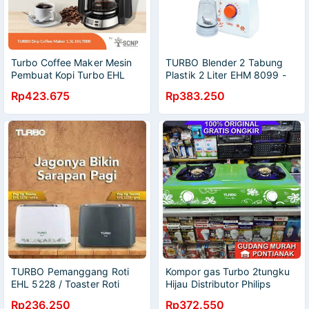
Turbo Coffee Maker Mesin
TURBO Blender 2 Tabung
Pembuat Kopi Turbo EHL
Plastik 2 Liter EHM 8099 -
7000 1.5 Liter
Garansi 1 Tahun
Rp423.675
Rp383.250
TURBO Pemanggang Roti
Kompor gas Turbo 2tungku
EHL 5228 / Toaster Roti
Hijau Distributor Philips
Model Lompat - Garansi 1
Rp236.250
Rp372.550
Tahun