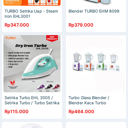
TURBO Setrika Uap - Steam
Blender TURBO EHM 8099
Iron EHL3001
Rp347.000
Rp379.000
Setrika Turbo EHL 3005 /
Turbo Glass Blender /
Setrika Turbo / Turbo Setrika
Blender Kaca Turbo
/ Electric Iron Turbo
EHM8098 EHM 8098
Rp115.000
Rp464.000
Original