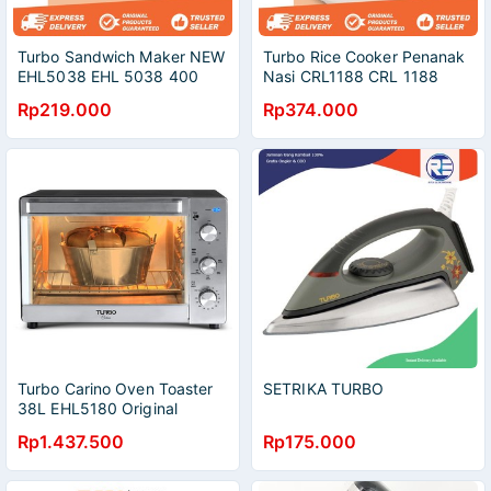
Turbo Sandwich Maker NEW
Turbo Rice Cooker Penanak
EHL5038 EHL 5038 400
Nasi CRL1188 CRL 1188
Watt 3 Warna
Auream 1.8L 400W
Rp219.000
Rp374.000
Turbo Carino Oven Toaster
SETRIKA TURBO
38L EHL5180 Original
Garansi Resmi 3 Tahun
Rp1.437.500
Rp175.000