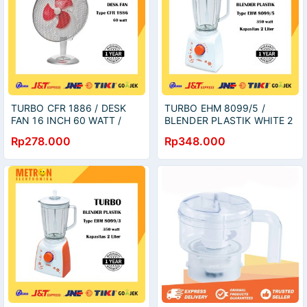
TURBO CFR 1886 / DESK
TURBO EHM 8099/5 /
FAN 16 INCH 60 WATT /
BLENDER PLASTIK WHITE 2
KIPAS ANGIN MEJA /
LITER 350 WATT /
Rp278.000
Rp348.000
CFR1886
EHM8099