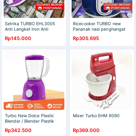
Setrika TURBO EHL3005
Ricecooker TURBO new
Anti Lengket Iron Anti
Pananak nasi penghangat
Lengket Kualitas Bagus dan
Magiccom Rice Cooker
Rp145.000
Rp305.695
Awet WARNA ACAK [WARNA
Turbo CRL - 1182 magic
RANDOM}
com Biru / Blue
Turbo New Dolce Plastic
Mixer Turbo EHM 9090
Blender / Blender Plastik
1.2L EHM8028 400W
Rp342.500
Rp369.000