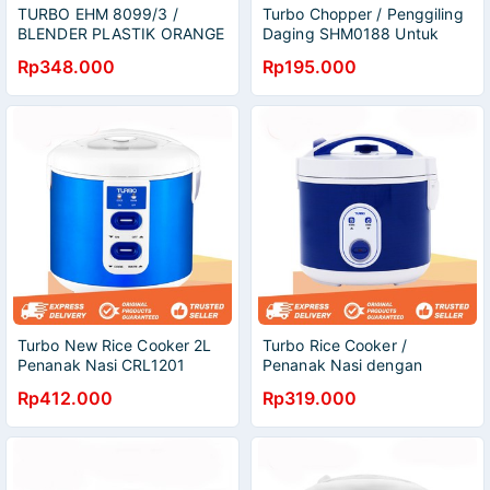
TURBO EHM 8099/3 /
Turbo Chopper / Penggiling
BLENDER PLASTIK ORANGE
Daging SHM0188 Untuk
2 LITER 350 WATT /
EHM8000 8098 8099
Rp348.000
Rp195.000
EHM8099
Turbo New Rice Cooker 2L
Turbo Rice Cooker /
Penanak Nasi CRL1201
Penanak Nasi dengan
400W Garansi Resmi
Kukusan Telur CRL1182 4
Rp412.000
Rp319.000
Warna