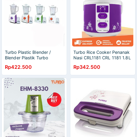
Turbo Plastic Blender /
Turbo Rice Cooker Penanak
Blender Plastik Turbo
Nasi CRL1181 CRL 1181 1.8L
EHM8099 EHM 8099
400W 4 Warna
Rp422.500
Rp342.500
Original