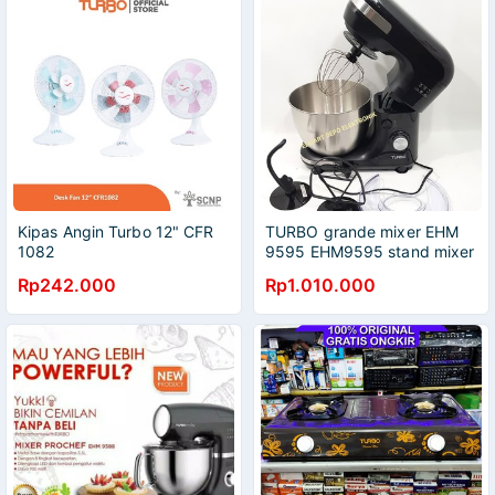
Kipas Angin Turbo 12" CFR
TURBO grande mixer EHM
1082
9595 EHM9595 stand mixer
adonan roti donat
Rp242.000
Rp1.010.000