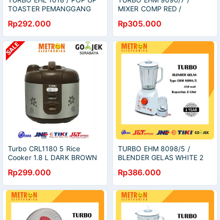
TOASTER PEMANGGANG
MIXER COMP RED /
ROTI 500 WATT / EHL1018
EHM9090
Rp292.000
Rp305.000
Turbo CRL1180 5 Rice
TURBO EHM 8098/5 /
Cooker 1.8 L DARK BROWN
BLENDER GELAS WHITE 2
MAGIC COM CRL1180
LITER 350 WATT /
Rp299.000
Rp386.000
EHM8098