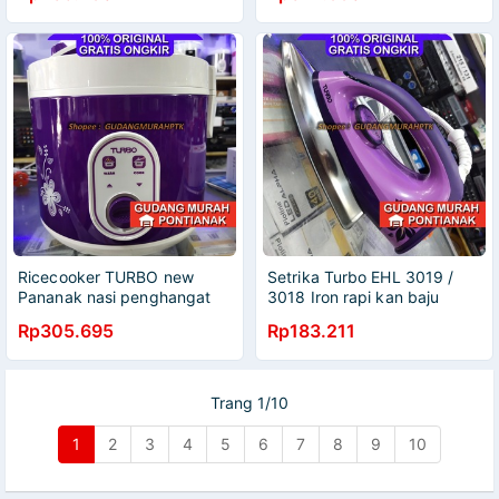
Ricecooker TURBO new
Setrika Turbo EHL 3019 /
Pananak nasi penghangat
3018 Iron rapi kan baju
Magiccom Rice Cooker
Rp305.695
Rp183.211
Turbo CRL - 1182 magic
com UNGU / PURPLE
Trang 1/10
1
2
3
4
5
6
7
8
9
10