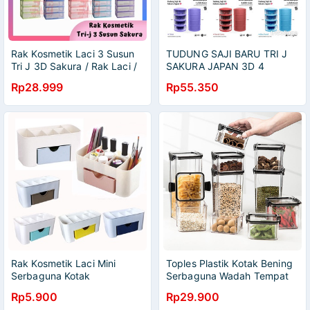
Rak Kosmetik Laci 3 Susun
TUDUNG SAJI BARU TRI J
Tri J 3D Sakura / Rak Laci /
SAKURA JAPAN 3D 4
Rak Kosmetik Plastik Susun
SUSUN
Rp28.999
Rp55.350
3
Rak Kosmetik Laci Mini
Toples Plastik Kotak Bening
Serbaguna Kotak
Serbaguna Wadah Tempat
Penyimpanan Plastik
Penyimpanan Makanan
Rp5.900
Rp29.900
Kontainer Snack Cereal