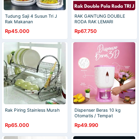
Tudung Saji 4 Susun Tri J
RAK GANTUNG DOUBLE
Rak Makanan
RODA RAK LEMARI
GANTUNGAN BAJU
Rp45.000
Rp67.750
SERBAGUNA PORTABLE TRI
J
Rak Piring Stainless Murah
Dispenser Beras 10 kg
Otomatis / Tempat
Penyimpanan Beras / Rice
Rp65.000
Rp49.990
Box