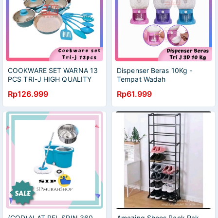
COOKWARE SET WARNA 13
Dispenser Beras 10Kg -
PCS TRI-J HIGH QUALITY
Tempat Wadah
ANTI LENGKET / PANCI SET
Penyimpanan Beras -
Rp126.999
Rp61.999
WARNA 13 PCS COOKWARE
Dispenser Beras Otomatis -
13 PCS
RIce Box Dispenser
(COD)ALAT PEL SPIN 360
Amazing Shoes Rack Rak