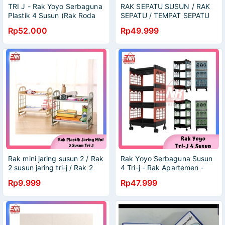
TRI J - Rak Yoyo Serbaguna
RAK SEPATU SUSUN / RAK
Plastik 4 Susun (Rak Roda
SEPATU / TEMPAT SEPATU
4Tingkat) | rak susun make
SUSUN
Rp52.000
Rp49.999
up | rak susun serbaguna
Rak mini jaring susun 2 / Rak
Rak Yoyo Serbaguna Susun
2 susun jaring tri-j / Rak 2
4 Tri-j - Rak Apartemen -
susun serbaguna / Rak 2
Rak Plastik 4 Susun + Roda
Rp9.999
Rp47.999
susun plastik / Rak bumbu 2
- Rak Dapur - Rak Elco
susun / Rak kosmetik 2
susun / Rak organizer