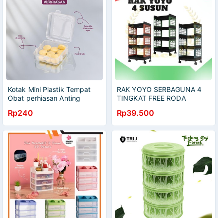
Kotak Mini Plastik Tempat
RAK YOYO SERBAGUNA 4
Obat perhiasan Anting
TINGKAT FREE RODA
Memory Card Earplug Box
MULTIFUNGSI
Rp240
Rp39.500
Wadah Kecil Serbaguna