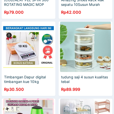
ROTATING MAGIC MOP
sepatu 10Susun Murah
STAINLESS STEEL VANSTAR
Rp79.000
Rp42.000
+ 4 RODA, RUANG
PEMBERSIH KOTORAN
Timbangan Dapur digital
tudung saji 4 susun kualitas
timbangan kue 10kg
tebal
Rp30.500
Rp89.999