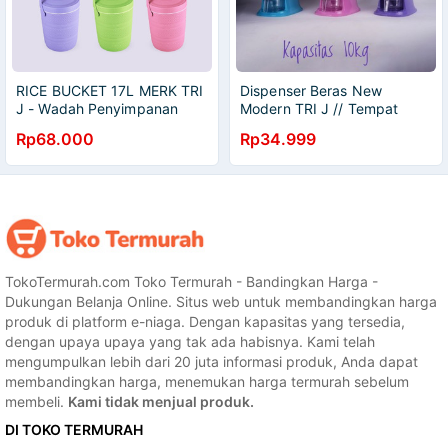
RICE BUCKET 17L MERK TRI
Dispenser Beras New
J - Wadah Penyimpanan
Modern TRI J // Tempat
Nasi Termos Nasi Es Batu
Wadah Penyimpanan Beras
Rp68.000
Rp34.999
warna random
Otomatis Anti Hama Tidak
Lembab Free Cangkir Food
Grade
TokoTermurah.com Toko Termurah - Bandingkan Harga -
Dukungan Belanja Online. Situs web untuk membandingkan harga
produk di platform e-niaga. Dengan kapasitas yang tersedia,
dengan upaya upaya yang tak ada habisnya. Kami telah
mengumpulkan lebih dari 20 juta informasi produk, Anda dapat
membandingkan harga, menemukan harga termurah sebelum
membeli.
Kami tidak menjual produk.
DI TOKO TERMURAH