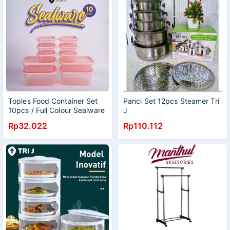
Toples Food Container Set
Panci Set 12pcs Steamer Tri
10pcs / Full Colour Sealware
J
Set isi 10pcs
Rp32.022
Rp110.112