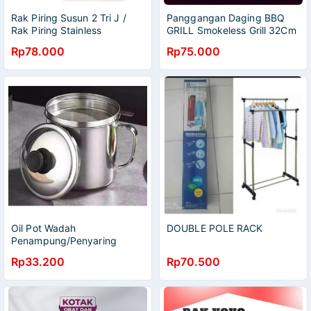
Rak Piring Susun 2 Tri J /
Panggangan Daging BBQ
Rak Piring Stainless
GRILL Smokeless Grill 32Cm
Rp78.000
Rp75.000
Oil Pot Wadah
DOUBLE POLE RACK
Penampung/Penyaring
Minyak 1.2 Liter
Rp33.200
Rp70.500