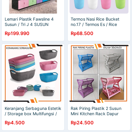
Lemari Plastik Fawsline 4
Termos Nasi Rice Bucket
Susun / Tri J 4 SUSUN
no.17 / Termos Es / Rice
Lemari pakaian model
Bucket / Ice Bucket
Rp199.990
Rp68.500
diamond JUMBO
Kapasitas Besar
Keranjang Serbaguna Estetik
Rak Piring Plastik 2 Susun
/ Storage box Multifungsi /
Mini Kitchen Rack Dapur
Storage Basket Tempat
Pengering Serbaguna
Rp4.500
Rp24.500
Penyimpanan Serbaguna