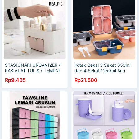
STASIONARI ORGANIZER /
Kotak Bekal 3 Sekat 850ml
RAK ALAT TULIS / TEMPAT
dan 4 Sekat 1250ml Anti
PENYIMPANAN
Tumpah Tempat Makan
Rp9.405
Rp21.500
Bento Lunch Box Tutup
Transparan