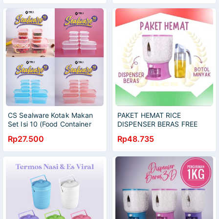
Kedap Udara Food Storage
Jar Container
CS Sealware Kotak Makan
PAKET HEMAT RICE
Set Isi 10 (Food Container
DISPENSER BERAS FREE
Box) Toples Makan Ringan
BOTOL MINYAK 630ML
Rp27.500
Rp48.735
Full Colour BPA FREE Original