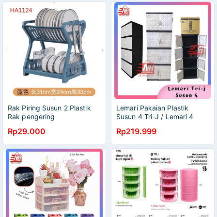
Rak Piring Susun 2 Plastik
Lemari Pakaian Plastik
Rak pengering
Susun 4 Tri-J / Lemari 4
Susun Tri J/ Lemari Tri J /
Rp29.000
Rp219.999
Rak Baju Tri J / Lemari
Pakaian Tri J / Lemari Baju
Tri J