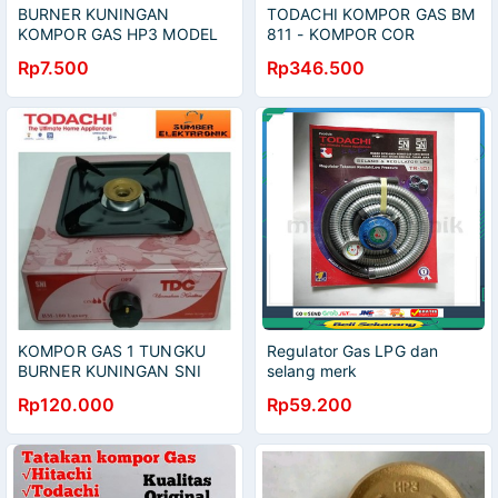
BURNER KUNINGAN
TODACHI KOMPOR GAS BM
KOMPOR GAS HP3 MODEL
811 - KOMPOR COR
HITACHI TODACHI
Rp7.500
Rp346.500
KOMPOR GAS 1 TUNGKU
Regulator Gas LPG dan
BURNER KUNINGAN SNI
selang merk
TDC BM-100 LUXURY
Todachi/FAG/KARMEN
Rp120.000
Rp59.200
SLANG REGULATOR SNI
BERGARANSI RESMI