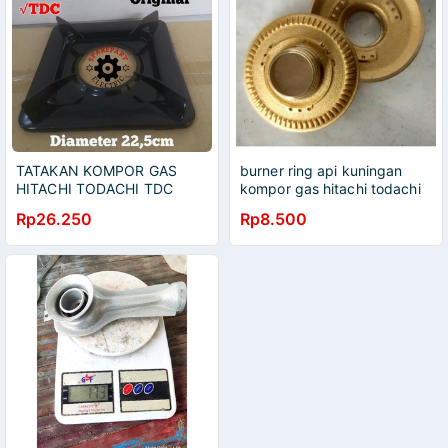
TATAKAN KOMPOR GAS
burner ring api kuningan
HITACHI TODACHI TDC
kompor gas hitachi todachi
HOCK KOTAK KAKI 4
TDC HP3
Rp26.250
Rp8.500
ORIGINAL HITAM