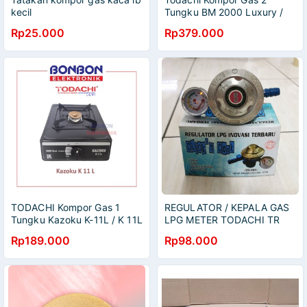
kecil
Tungku BM 2000 Luxury /
TDC Kompor
Rp25.000
Rp379.000
TODACHI Kompor Gas 1
REGULATOR / KEPALA GAS
Tungku Kazoku K-11L / K 11L
LPG METER TODACHI TR
101
Rp189.000
Rp98.000