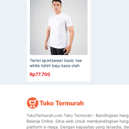
Terrel sportswear basic tee
white tshirt baju kaos olah
raga lari running gym - size L
Rp77.700
TokoTermurah.com Toko Termurah - Bandingkan Harg
Belanja Online. Situs web untuk membandingkan harg
platform e-niaga. Dengan kapasitas yang tersedia, 