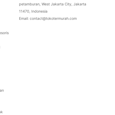
petamburan, West Jakarta City, Jakarta
11470, Indonesia
Email: contact@tokotermurah.com
soris
l
an
ak