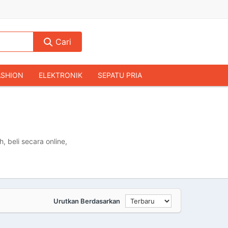
Cari
ASHION
ELEKTRONIK
SEPATU PRIA
TAS PRIA
JAM TANGAN
AUDIO
KAMERA & DRONE
PERLENGKAPAN RUMAH
JALAH
KOMPUTER & AKSESORIS
beli secara online,
Urutkan Berdasarkan