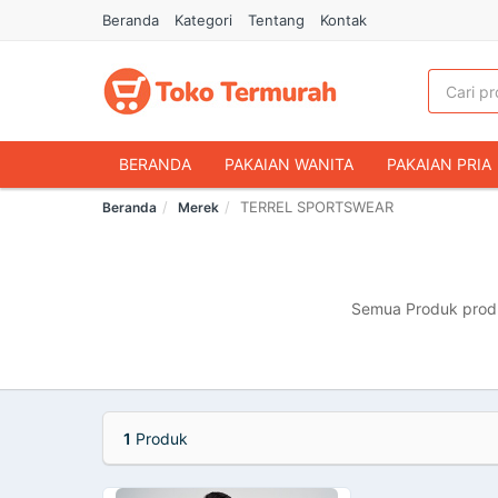
Beranda
Kategori
Tentang
Kontak
BERANDA
PAKAIAN WANITA
PAKAIAN PRIA
TERREL SPORTSWEAR
Beranda
Merek
HANDPHONE & AKSESORIS
FASHION MUSLIM
MAKANAN & MINUMAN
HEWAN PELIHARAAN
OLAHRAGA & OUTDOOR
BUKU & ALAT TULIS
Semua Produk produ
1
Produk