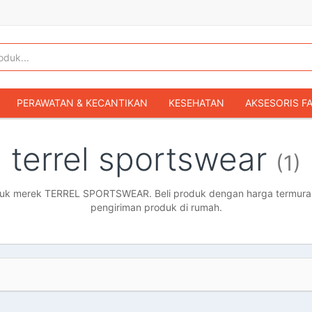
PERAWATAN & KECANTIKAN
KESEHATAN
AKSESORIS F
KOPER & TAS TRAVEL
TAS WANITA
SEPATU WANITA
terrel sportswear
(1)
IBU & BAYI
FASHION BAYI & ANAK
GAMING & KONSOL
HOBI & KOLEKSI
MOBIL
SEPEDA MOTOR
BUKU & MA
k merek TERREL SPORTSWEAR. Beli produk dengan harga termurah, 
pengiriman produk di rumah.