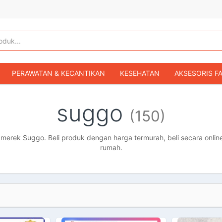
PERAWATAN & KECANTIKAN
KESEHATAN
AKSESORIS F
KOPER & TAS TRAVEL
TAS WANITA
SEPATU WANITA
suggo
(150)
IBU & BAYI
FASHION BAYI & ANAK
GAMING & KONSOL
HOBI & KOLEKSI
MOBIL
SEPEDA MOTOR
BUKU & MA
erek Suggo. Beli produk dengan harga termurah, beli secara online
rumah.