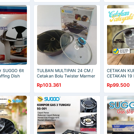
r SUGGO 6lt
TULBAN MULTIPAN 24 CM /
CETAKAN KUE
ffing Dish
Cetakan Bolu Twister Marmer
CETAKAN 19 
re Chaffing
+ Tutup Kaca
TAKOYAKI PA
Rp103.361
Rp99.500
CETAKAN 19
CETAKAN 19
TAKOYAKI AN