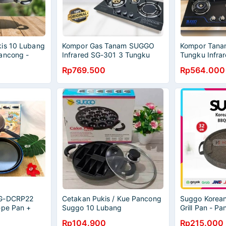
is 10 Lubang
Kompor Gas Tanam SUGGO
Kompor Tana
ancong -
Infrared SG-301 3 Tungku
Tungku Infra
GGO -
Kaca - Kompor 3 Tungku
Tanam 2 tung
Rp769.500
Rp564.000
 Anti
SUGGO SG-301
suggo - kom
SG-DCRP22
Cetakan Pukis / Kue Pancong
Suggo Korean
epe Pan +
Suggo 10 Lubang
Grill Pan - P
22cm
Griller Korea
Rp104.900
Rp215.000