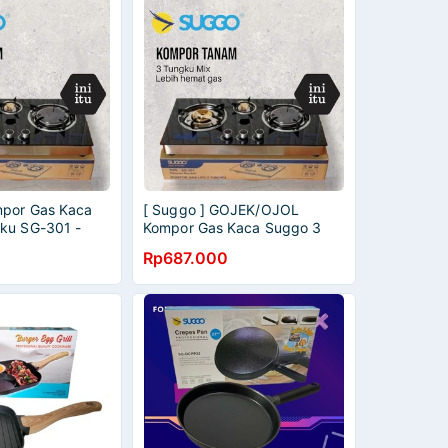
mpor Gas Kaca
[ Suggo ] GOJEK/OJOL
ku SG-301 -
Kompor Gas Kaca Suggo 3
 ( Bisa untuk
tungku SG-301 - Tempred
Rp687.000
m ) FREE BUBBLE
Glass ( Bisa untuk kompor
tanam )