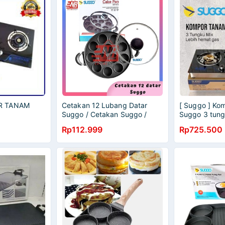
R TANAM
Cetakan 12 Lubang Datar
[ Suggo ] Ko
Suggo / Cetakan Suggo /
Suggo 3 tung
Cetakan Kue / Cetakan
Tempred Glass
Rp112.999
Rp725.500
Martabak / Cake Pan
kompor tana
1 LAPIS!