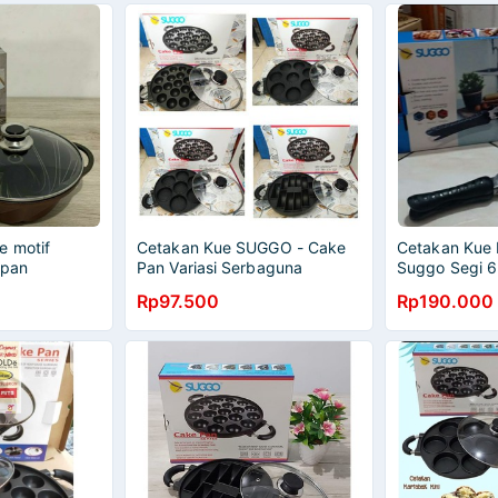
e motif
Cetakan Kue SUGGO - Cake
Cetakan Kue 
ipan
Pan Variasi Serbaguna
Suggo Segi 6
Waffle Egg a
Rp97.500
Rp190.000