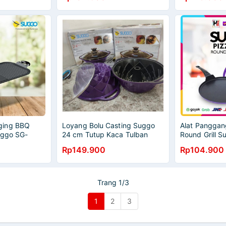
ging BBQ
Loyang Bolu Casting Suggo
Alat Panggan
Suggo SG-
24 cm Tutup Kaca Tulban
Round Grill 
Multipan Glass Lid
Rp149.900
Rp104.900
Trang 1/3
1
2
3