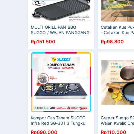
MULTI GRILL PAN BBQ
Cetakan Kue Puk
SUGGO / WAJAN PANGGANG
- Cetakan Kue P
SERBAGUNA SUGGO /
Cetakan Kue SU
Rp151.500
Rp98.800
PANGGANGAN DAGING /
Cetakan 10 Pukis
ALAT PANGGANGAN
Lengket Suggo
Kompor Gas Tanam SUGGO
Creper Suggo 
Infra Red SG-301 3 Tungku
Wajan Kwalik Cr
Kaca - ORIGINAL
Wadah Plastik 
Rp690.000
Rp110.000