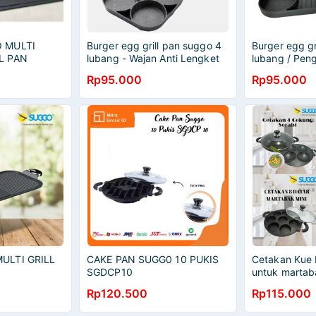
 MULTI
Burger egg grill pan suggo 4
Burger egg gr
L PAN
lubang - Wajan Anti Lengket
lubang / Pen
ALAT
Serbaguna An
Rp95.000
Rp95.000
AGING IKAN
Q
ALITAS
ULTI GRILL
CAKE PAN SUGG0 10 PUKIS
Cetakan Kue
SGDCP10
untuk martab
lumpur, doray
Rp120.500
Rp115.000
kue cubit dll