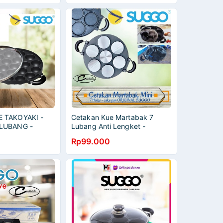
 TAKOYAKI -
Cetakan Kue Martabak 7
LUBANG -
Lubang Anti Lengket -
N - ORIGINAL -
Cetakan Martabak Mini 7
Rp99.000
 SUGGO -
lubang - Cetakan kue 7
 LUBANG
lubang suggo
TI LENGKET