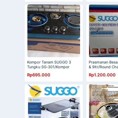
Kompor Tanam SUGGO 3
Prasmanan Besa
Tungku SG-301/Kompor
& 9ltr/Round Cha
Tanam 3 Tungku
Suggo 6ltr/Squa
Rp695.000
Rp1.200.000
SUGGO/Kompor Kaca Bara
Dish Suggo 9ltr
Infrared 3 tungku