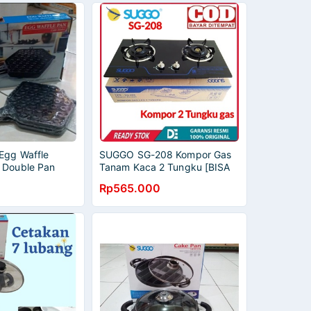
Egg Waffle
SUGGO SG-208 Kompor Gas
 Double Pan
Tanam Kaca 2 Tungku [BISA
sli SUGGO
TANAM BISA DUDUK] Garansi
Rp565.000
1Tahun Suggo