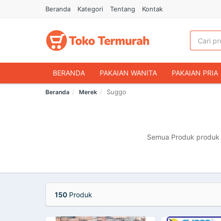
Beranda
Kategori
Tentang
Kontak
BERANDA
PAKAIAN WANITA
PAKAIAN PRIA
Suggo
Beranda
Merek
HANDPHONE & AKSESORIS
FASHION MUSLIM
MAKANAN & MINUMAN
HEWAN PELIHARAAN
OLAHRAGA & OUTDOOR
BUKU & ALAT TULIS
Semua Produk produk m
150
Produk