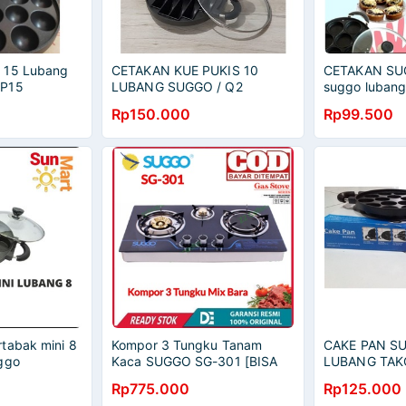
 15 Lubang
CETAKAN KUE PUKIS 10
CETAKAN SU
CP15
LUBANG SUGGO / Q2
suggo lubang
pukis serabi 
Rp150.000
Rp99.500
tabak mini 8
Kompor 3 Tungku Tanam
CAKE PAN S
ggo
Kaca SUGGO SG-301 [BISA
LUBANG TAK
TANAM/DUDUK] GARANSI
Rp775.000
Rp125.000
RESMI 1TAHUN