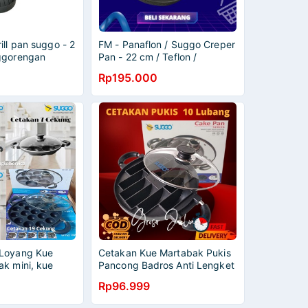
ill pan suggo - 2
FM - Panaflon / Suggo Creper
ggorengan
Pan - 22 cm / Teflon /
ti Lengket
Penggorengan Anti Lengket
Rp195.000
 Loyang Kue
Cetakan Kue Martabak Pukis
ak mini, kue
Pancong Badros Anti Lengket
aki, pancake,
- Cetakan Pukis Maker
Rp96.999