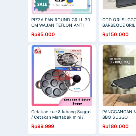
PIZZA PAN ROUND GRILL 30
COD ORI SUGGO
CM WAJAN TEFLON ANTI
BARBEQUE GRIL
LENGKET CREPES DATAR
MULTIFUNGSI, 
Rp95.000
Rp150.000
ANTI LENGKET MARTABAK
PANGGANGAN D
SATE SOSIS BB
SERBAGUNA KW
BAGUS
Cetakan kue 8 lubang Suggo
PANGGANGAN M
/ Cetakan Martabak mini /
BBQ SUGGO
cetakan suggo / Cetakan Kue
Rp99.999
Rp180.000