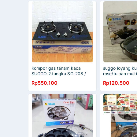
Kompor gas tanam kaca
suggo loyang ku
SUGGO 2 tungku SG-208 /
rose/tulban mult
Kompor Suggo 2 Tungku Api
Rp550.100
Rp120.500
Biru