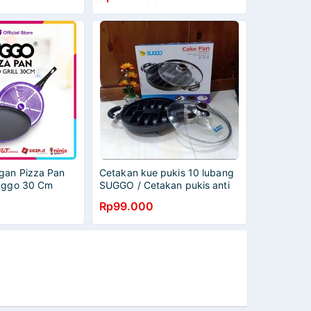
gan Pizza Pan
Cetakan kue pukis 10 lubang
Suggo 30 Cm
SUGGO / Cetakan pukis anti
lengket 25 cm/ loyang
Rp99.000
cetakan pancong