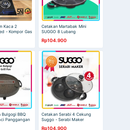
m Kaca 2
Cetakan Martabak Mini
red - Kompor Gas
SUGGO 8 Lubang
ku - kompor
Rp104.900
por tanam
 Bulgogi BBQ
Cetakan Serabi 4 Cekung
anci Panggangan
Suggo - Serabi Maker
Rp104.900