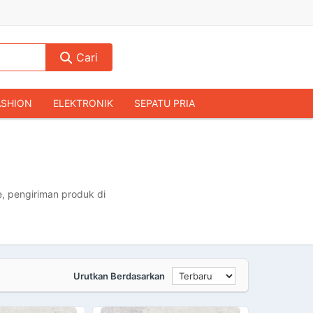
Cari
ASHION
ELEKTRONIK
SEPATU PRIA
TAS PRIA
JAM TANGAN
AUDIO
KAMERA & DRONE
PERLENGKAPAN RUMAH
JALAH
KOMPUTER & AKSESORIS
, pengiriman produk di
Urutkan Berdasarkan