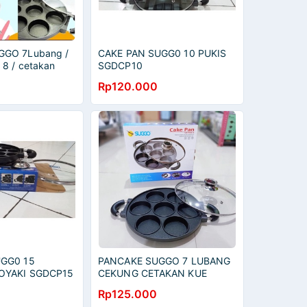
GGO 7Lubang /
CAKE PAN SUGG0 10 PUKIS
 8 / cetakan
SGDCP10
takoyaki
Rp120.000
UGG0 15
PANCAKE SUGGO 7 LUBANG
OYAKI SGDCP15
CEKUNG CETAKAN KUE
Rp125.000