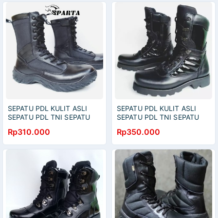
SEPATU PDL KULIT ASLI
SEPATU PDL KULIT ASLI
SEPATU PDL TNI SEPATU
SEPATU PDL TNI SEPATU
PDL POLRI SEPATU PDL
PDL POLRI SEPATU PDL
Rp310.000
Rp350.000
SECURITY SEPATU PDL
SECURITY SEPATU PDL
SATPAM
SATPAM