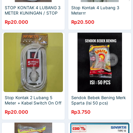
STOP KONTAK 4 LUBANG 3
Stop Kontak 4 Lubang 3
METER KUNINGAN / STOP
Meterrr
KONTAK + KABEL 4
Rp20.000
Rp20.500
LUBANG 3 METER
Stop Kontak 2 Lubang 5
Sendok Bebek Bening Merk
Meter + Kabel Switch On Off
Sparta (Isi 50 pcs)
Rp20.000
Rp3.750