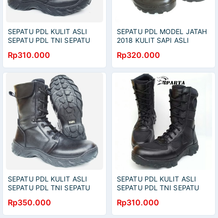
SEPATU PDL KULIT ASLI
SEPATU PDL MODEL JATAH
SEPATU PDL TNI SEPATU
2018 KULIT SAPI ASLI
PDL POLRI SEPATU PDL
SEPATU PDL TNI POLRI
Rp310.000
Rp320.000
SECURITY SEPATU PDL
SECURITY SATPAM DINAS
SATPAM
LAPANGAN
SEPATU PDL KULIT ASLI
SEPATU PDL KULIT ASLI
SEPATU PDL TNI SEPATU
SEPATU PDL TNI SEPATU
PDL POLRI SEPATU PDL
PDL POLRI SEPATU PDL
Rp350.000
Rp310.000
SECURITY SEPATU PDL
SECURITY SEPATU PDL
SATPAM
SATPAM