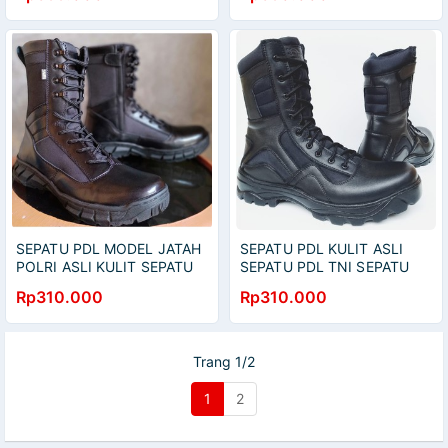
Boots Pria
SEPATU PDL MODEL JATAH
SEPATU PDL KULIT ASLI
POLRI ASLI KULIT SEPATU
SEPATU PDL TNI SEPATU
PDL TNI POLRI SECURITY
PDL POLRI SEPATU PDL
Rp310.000
Rp310.000
SATPAM SEPATU BOOTS
SECURITY SEPATU PDL
PRIA KULIT
SATPAM
Trang 1/2
1
2