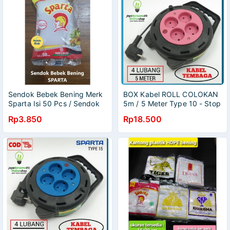
Sendok Bebek Bening Merk
BOX Kabel ROLL COLOKAN
Sparta Isi 50 Pcs / Sendok
5m / 5 Meter Type 10 - Stop
Plastik Sparta
Kontak Listrik 4 Lubang
Rp3.850
Rp18.500
SPARTA