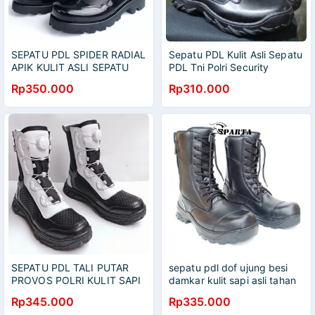
SEPATU PDL SPIDER RADIAL
Sepatu PDL Kulit Asli Sepatu
APIK KULIT ASLI SEPATU
PDL Tni Polri Security
PDL DINAS LAPANGAN TNI
Satpam Sepatu Boots Pria
Rp350.000
Rp310.000
POLRI SECURITY SATPAM
Kulit Sapi Asli
SEPATU PDL TALI PUTAR
sepatu pdl dof ujung besi
PROVOS POLRI KULIT SAPI
damkar kulit sapi asli tahan
ASLI SEPATU PDL DINAS
api
Rp345.000
Rp335.000
LAPANGAN TNI POLRI