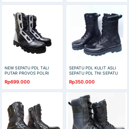
SECURITY
NEW SEPATU PDL TALI
SEPATU PDL KULIT ASLI
PUTAR PROVOS POLRI
SEPATU PDL TNI SEPATU
TYPE 062 MERK SPARTA
PDL POLRI SEPATU PDL
Rp699.000
Rp350.000
SECURITY SEPATU PDL
SATPAM