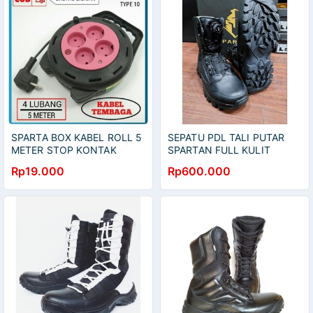
SPARTA BOX KABEL ROLL 5
SEPATU PDL TALI PUTAR
METER STOP KONTAK
SPARTAN FULL KULIT
LISTRIK 4 LUBANG
Rp19.000
Rp600.000
COLOKAN