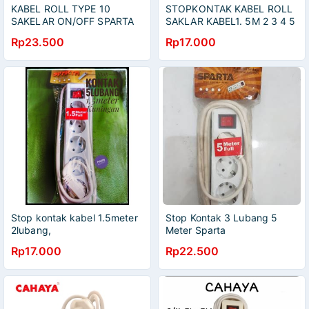
KABEL ROLL TYPE 10
STOPKONTAK KABEL ROLL
SAKELAR ON/OFF SPARTA
SAKLAR KABEL1. 5M 2 3 4 5
LUBANG SNI KUNINGAN
Rp23.500
Rp17.000
FULLKABEL
Stop kontak kabel 1.5meter
Stop Kontak 3 Lubang 5
2lubang,
Meter Sparta
3lubang,4lubang,5lubang
Rp17.000
Rp22.500