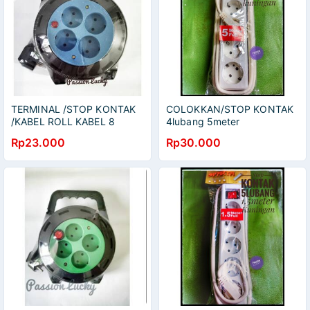
TERMINAL /STOP KONTAK
COLOKKAN/STOP KONTAK
/KABEL ROLL KABEL 8
4lubang 5meter
METER TYPE 15 INDIKATOR
Rp23.000
Rp30.000
LAMPU