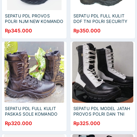
SEPATU PDL PROVOS
SEPATU PDL FULL KULIT
POLRI NJM NEW KOMANDO
DOF TNI POLRI SECURITY
KULIT SAPI ASLI
MEREK SPARTA
Rp345.000
Rp350.000
SEPATU PDL FULL KULIT
SEPATU PDL MODEL JATAH
PASKAS SOLE KOMANDO
PROVOS POLRI DAN TNI
BAHAN KULIT SAPI ASLI
Rp320.000
Rp325.000
SEPATU PDL DINAS
LAPANGAN TNI POLRI
SECURITY SATPAM