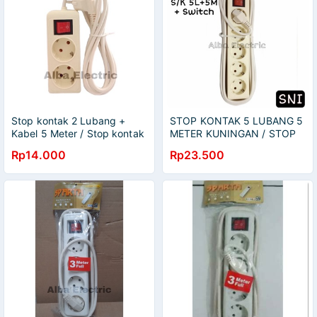
Stop kontak 2 Lubang +
STOP KONTAK 5 LUBANG 5
Kabel 5 Meter / Stop kontak
METER KUNINGAN / STOP
2 lubang 5 meter / colokan 2
KONTAK + KABEL 5
Rp14.000
Rp23.500
lubang 1,5m - 5m
LUBANG 5 Meter