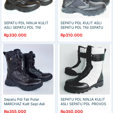
SEPATU PDL NINJA KULIT
SEPATU PDL KULIT ASLI
ASLI SEPATU PDL TNI
SEPATU PDL TNI SEPATU
SEPATU PDL POLRI SEPATU
PDL POLRI SEPATU PDL
Rp330.000
Rp310.000
PDL SECURITY SEPATU PDL
SECURITY SEPATU PDL
SATPAM
SATPAM
Sepatu Pdl Tali Putar
SEPATU PDL NINJA KULIT
MARCHAZ Kulit Sapi Asli
ASLI SEPATU PDL PROVOS
Sepatu PDL Tni Polri
TNI SEPATU PDL SECURITY
Rp355.000
Rp350.000
Security Satpam Sepatu
SEPATU PDL SATPAM