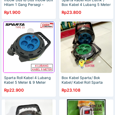
Hitam 1 Gang Persegi -
Box Kabel 4 Lubang 5 Meter
Mangkok Saklar IB dos
& 9 Meter
Rp1.900
Rp23.800
IBdus IBdos Inbo Doss Hitam
1 gang Kotak
Sparta Roll Kabel 4 Lubang
Box Kabel Sparta/ Bok
Kabel 5 Meter & 9 Meter
Kabel/ Kabel Roll Sparta
Type 15
Rp22.900
Rp23.108