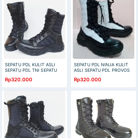
SEPATU PDL KULIT ASLI
SEPATU PDL NINJA KULIT
SEPATU PDL TNI SEPATU
ASLI SEPATU PDL PROVOS
PDL POLRI SEPATU PDL
TNI POLRI SEPATU PDL
Rp320.000
Rp320.000
SECURITY SEPATU PDL
SECURITY SEPATU PDL
SATPAM
SATPAM