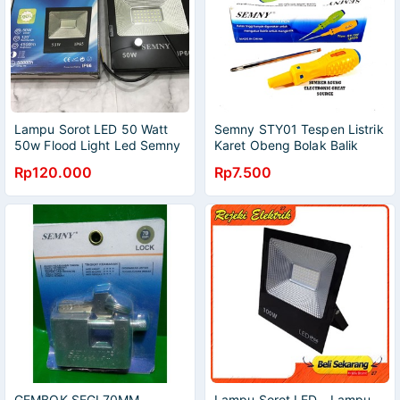
Lampu Sorot LED 50 Watt
Semny STY01 Tespen Listrik
50w Flood Light Led Semny
Karet Obeng Bolak Balik
220V Outdoor / LED Sorot
Plus Minus 100V hingga
Rp120.000
Rp7.500
50 Watt Semny
500V
GEMBOK SEGI 70MM
Lampu Sorot LED - Lampu