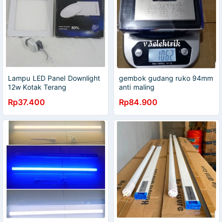
Lampu LED Panel Downlight
gembok gudang ruko 94mm
12w Kotak Terang
anti maling
Bergaransi Kualitas OK Holi
Rp37.400
Rp84.900
TOP****