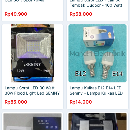
Tembak Oudoor - 100 Watt
Cahaya Putih
Rp49.900
Rp58.000
Lampu Sorot LED 30 Watt
Lampu Kulkas E12 E14 LED
30w Flood Light Led SEMNY
Semny - Lampu Kulkas LED
220V Outdoor / LED Sorot
Rp85.000
Rp14.000
30 Watt SEMNY