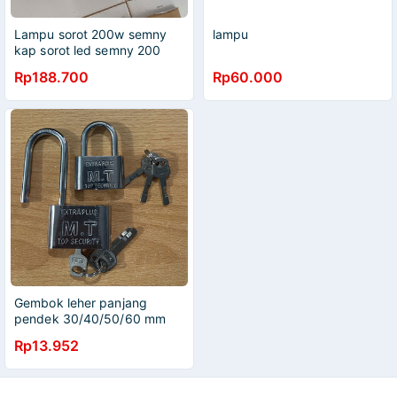
Lampu sorot 200w semny
lampu
kap sorot led semny 200
watt lampu tembak 200watt
Rp188.700
Rp60.000
flood light led sorot
Gembok leher panjang
pendek 30/40/50/60 mm
Rp13.952