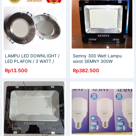
LAMPU LED DOWNLIGHT /
Semny 300 Watt Lampu
LED PLAFON / 3 WATT /
sorot SEMNY 300W
PUTIH CAHAYA PUTIH
floodlight super terang
Rp13.500
Rp382.500
lampu kap sorot led
300watt 300 w body besar
jumbo lampu taman lampu
lapangan futsal flood light