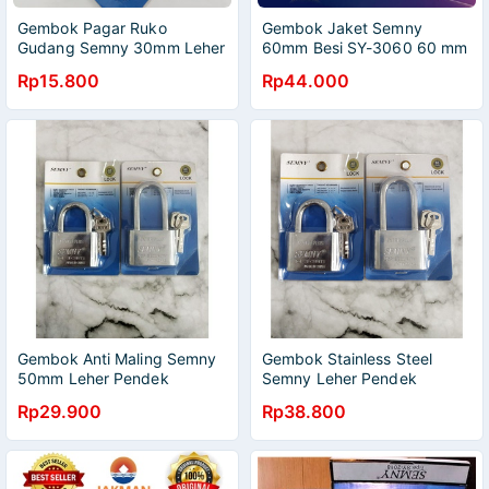
Gembok Pagar Ruko
Gembok Jaket Semny
Gudang Semny 30mm Leher
60mm Besi SY-3060 60 mm
Pendek Panjang Anti Maling
Anti Karat Anti Maling
Rp15.800
Rp44.000
Gembok Anti Maling Semny
Gembok Stainless Steel
50mm Leher Pendek
Semny Leher Pendek
Panjang Silinder Kuningan
Panjang 60mm Anti Maling
Rp29.900
Rp38.800