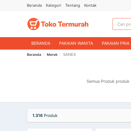
Beranda
Kategori
Tentang
Kontak
BERANDA
PAKAIAN WANITA
PAKAIAN PRIA
SANEX
Beranda
Merek
HANDPHONE & AKSESORIS
FASHION MUSLIM
MAKANAN & MINUMAN
HEWAN PELIHARAAN
OLAHRAGA & OUTDOOR
BUKU & ALAT TULIS
Semua Produk produk m
1.316
Produk