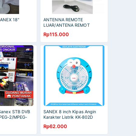
SANEX 18"
ANTENNA REMOTE
LUAR/ANTENA REMOT
SANEX WA-850TG/WA-
Rp115.000
950TG
 Sanex STB DVB
SANEX 8 inch Kipas Angin
PEG-2/MPEG-
Karakter Listrik KK-802D
Rp62.000