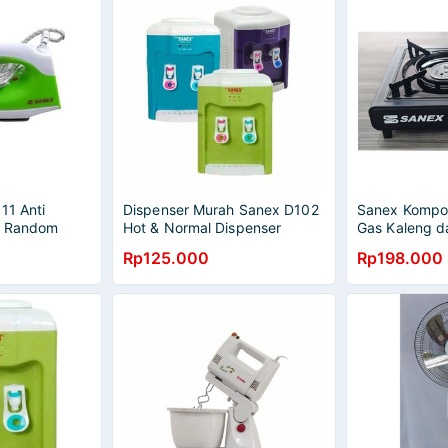
11 Anti
Dispenser Murah Sanex D102
Sanex Kompor
a Random
Hot & Normal Dispenser
Gas Kaleng da
Sanex Dispenser Air -
Rp125.000
Rp198.000
DISPENSER AJA