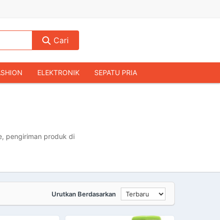
Cari
ASHION
ELEKTRONIK
SEPATU PRIA
TAS PRIA
JAM TANGAN
AUDIO
KAMERA & DRONE
PERLENGKAPAN RUMAH
JALAH
KOMPUTER & AKSESORIS
, pengiriman produk di
Urutkan Berdasarkan