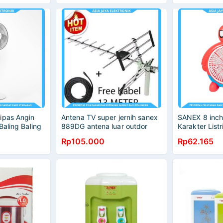
ipas Angin
Antena TV super jernih sanex
SANEX 8 inch
Baling Baling
889DG antena luar outdor
Karakter List
digital analog
Rp105.000
Rp62.165