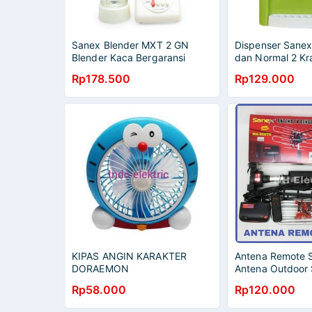
Sanex Blender MXT 2 GN
Dispenser Sane
Blender Kaca Bergaransi
dan Normal 2 Kr
Resmi
Resmi
Rp178.500
Rp129.000
KIPAS ANGIN KARAKTER
Antena Remote 
DORAEMON
Antena Outdoor 
Antena Remote 
Rp58.000
Rp120.000
850TG