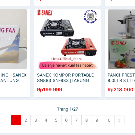
6 INCH SANEX
SANEX KOMPOR PORTABLE
PANCI PRES
 GANTUNG
SN883 SN-883 [TABUNG
8.0LTR 8 LIT
LANGIT
GAS 3KG / KALENG] ORI
COOKER
Rp199.999
Rp218.000
Trang 1/27
1
2
3
4
5
6
7
8
9
10
»