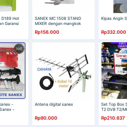
x D189 Hot
SANEX MC 1508 STAND
Kipas Angin 
an Garansi
MIXER dengan mangkok
putar
Rp156.000
Rp332.000
Sanex -
Antena digital sanex
Set Top Box
Sanex -
T2 DVB T2/M
Sanex WA-
4/H.264
Rp90.000
Rp210.637