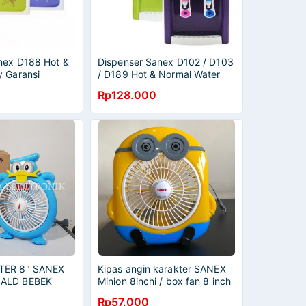
nex D188 Hot &
Dispenser Sanex D102 / D103
y Garansi
/ D189 Hot & Normal Water
Rp128.000
TER 8" SANEX
Kipas angin karakter SANEX
NALD BEBEK
Minion 8inchi / box fan 8 inch
Rp57.000