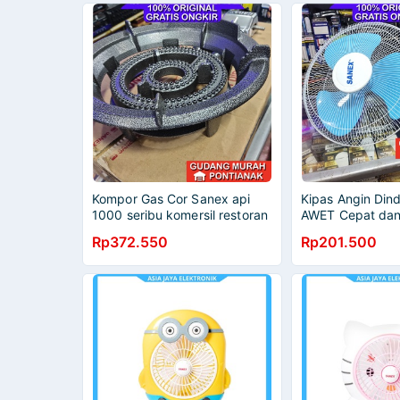
Kompor Gas Cor Sanex api
Kipas Angin Din
1000 seribu komersil restoran
AWET Cepat dan
usaha 31A
Wall Fan 16inch 
Rp372.550
Rp201.500