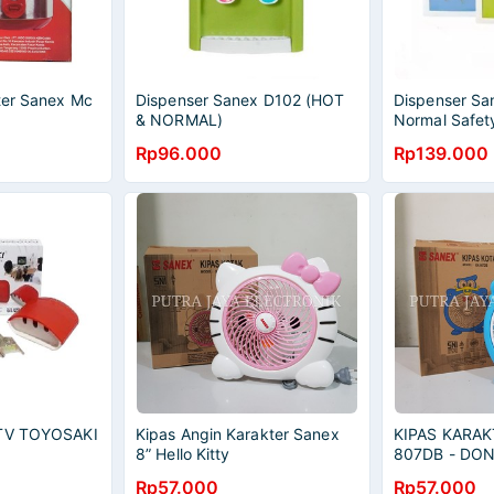
iter Sanex Mc
Dispenser Sanex D102 (HOT
Dispenser Sa
& NORMAL)
Normal Safet
Rp96.000
Rp139.000
 TV TOYOSAKI
Kipas Angin Karakter Sanex
KIPAS KARAK
8” Hello Kitty
807DB - DO
Rp57.000
Rp57.000