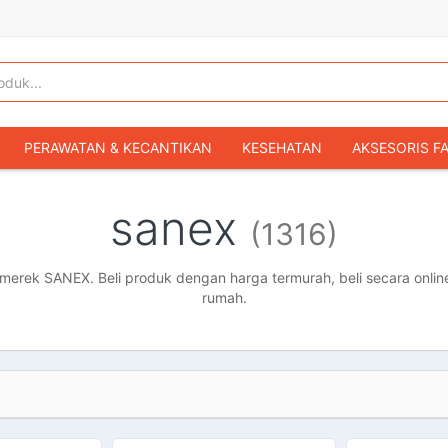
PERAWATAN & KECANTIKAN
KESEHATAN
AKSESORIS F
KOPER & TAS TRAVEL
TAS WANITA
SEPATU WANITA
sanex
(1316)
IBU & BAYI
FASHION BAYI & ANAK
GAMING & KONSOL
HOBI & KOLEKSI
MOBIL
SEPEDA MOTOR
BUKU & MA
erek SANEX. Beli produk dengan harga termurah, beli secara online
rumah.