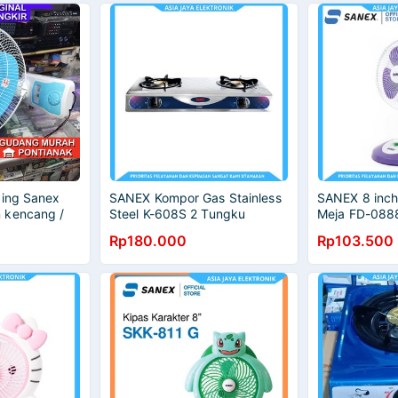
ding Sanex
SANEX Kompor Gas Stainless
SANEX 8 inch
 kencang /
Steel K-608S 2 Tungku
Meja FD-088
16"
Rp180.000
Rp103.500