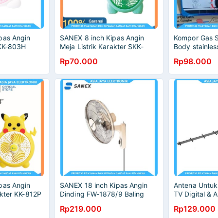
pas Angin
SANEX 8 inch Kipas Angin
Kompor Gas 
 KK-803H
Meja Listrik Karakter SKK-
Body stainles
811G
Rp70.000
Rp98.000
pas Angin
SANEX 18 inch Kipas Angin
Antena Untuk
akter KK-812P
Dinding FW-1878/9 Baling
TV Digital &
Baling Besi
899 free kab
Rp219.000
Rp129.000