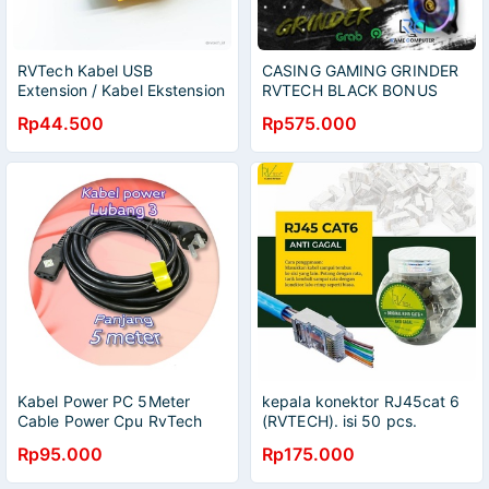
RVTech Kabel USB
CASING GAMING GRINDER
Extension / Kabel Ekstension
RVTECH BLACK BONUS
5 Meter GARANSI 2 TAHUN
FAN (NO PSU) CASE CPU
Rp44.500
Rp575.000
KOMPUTER
Kabel Power PC 5Meter
kepala konektor RJ45cat 6
Cable Power Cpu RvTech
(RVTECH). isi 50 pcs.
RV888 5 Meter AC Cord
Qualitas ORIGINAL LUBANG
Rp95.000
Rp175.000
Original
TEMBUS ANTI GAGAL