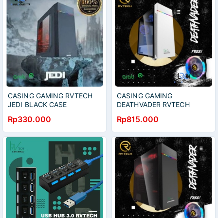
CASING GAMING RVTECH
CASING GAMING
JEDI BLACK CASE
DEATHVADER RVTECH
KOMPUTER RV TECH
WHITE BONUS FAN (NO
Rp330.000
Rp815.000
PSU) CASE CPU KOMPUTER
RV TECH