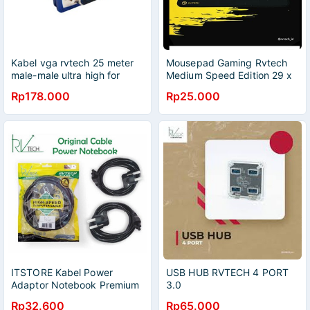
Kabel vga rvtech 25 meter
Mousepad Gaming Rvtech
male-male ultra high for
Medium Speed Edition 29 x
monitor tv projector infocus
25 Cm
Rp178.000
Rp25.000
- Cable vga 15 pin 25m
ITSTORE Kabel Power
USB HUB RVTECH 4 PORT
Adaptor Notebook Premium
3.0
Cable RVTECH 1.8M
Rp32.600
Rp65.000