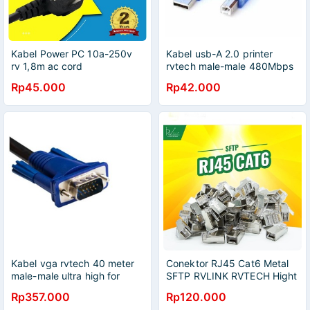
Kabel Power PC 10a-250v
Kabel usb-A 2.0 printer
rv 1,8m ac cord
rvtech male-male 480Mbps
10m std - Usb2.0 A to Usb-B
Rp45.000
Rp42.000
m-m 5 meter cable
Kabel vga rvtech 40 meter
Conektor RJ45 Cat6 Metal
male-male ultra high for
SFTP RVLINK RVTECH Hight
monitor tv projector infocus
Quality 50pcs
Rp357.000
Rp120.000
- Cable vga 15 pin 40m