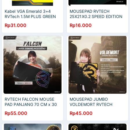
Kabel VGA Emerald 3+4
MOUSEPAD RVTECH
RVTech 1.5M PLUS GREEN
25X21X0.2 SPEED EDITION
Rp31.000
Rp16.000
RVTECH FALCON MOUSE
MOUSEPAD JUMBO
PAD PANJANG 70 CM x 30
VOLDEMORT RVTECH
CM
44CMX34CM
Rp55.000
Rp45.000