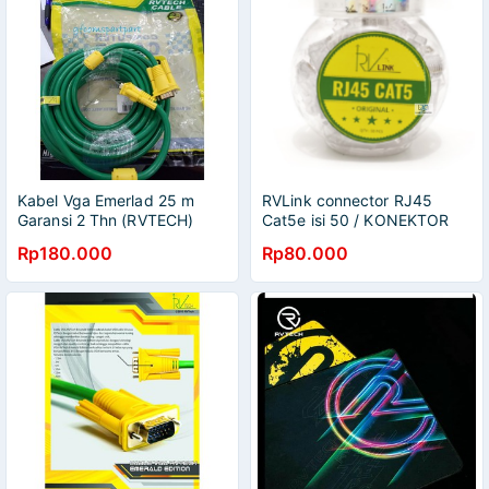
Kabel Vga Emerlad 25 m
RVLink connector RJ45
Garansi 2 Thn (RVTECH)
Cat5e isi 50 / KONEKTOR
RJ45 CAT5 e ORIGINAL
Rp180.000
Rp80.000
RVTECH