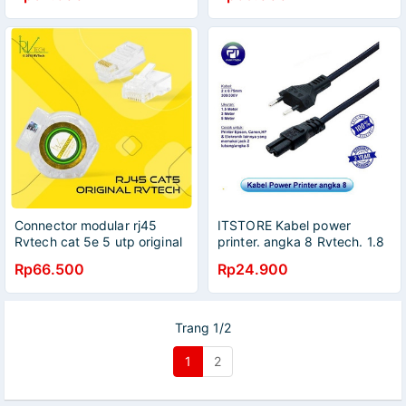
Connector modular rj45
ITSTORE Kabel power
Rvtech cat 5e 5 utp original
printer. angka 8 Rvtech. 1.8
50pcs 10/100Mbps -
m. garansi 2 Thn
Rp66.500
Rp24.900
konektor lan Rv-tech Rvlink
cat5
Trang 1/2
1
2