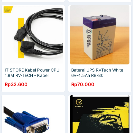
IT STORE Kabel Power CPU
Baterai UPS RVTech White
1.8M RV-TECH - Kabel
6v-4.5Ah RB-80
Power cpu Original RVTECH
Rp32.600
Rp70.000