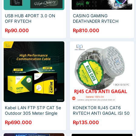
USB HUB 4PORT 3.0 ON
CASING GAMING
OFF RVTECH
DEATHVADER RVTECH
BLACK BONUS FAN (NO
Rp90.000
Rp810.000
PSU) CASE CPU KOMPUTER
RV TECH
Kabel LAN FTP STP CAT 5e
KONEKTOR RJ45 CAT6
Outdoor 305 Meter Single
RVTECH ANTI GAGAL ISI 50
Jaket RVLINK
PC KEPALA RJ RV TECH
Rp690.000
Rp135.000