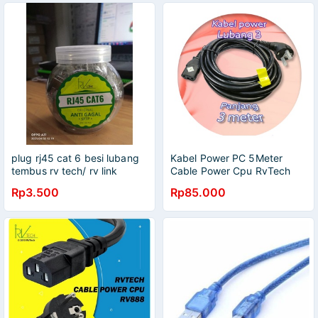
plug rj45 cat 6 besi lubang
Kabel Power PC 5Meter
tembus rv tech/ rv link
Cable Power Cpu RvTech
original rj45 cat 6 anti gagal
RV888 3 Meter AC Cord
Rp3.500
Rp85.000
satuan
Original