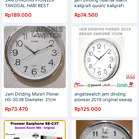
TANGGAL HARI BEST
kaligrafi quran/ kaligrafi
SELLER
pioneer HS-2084
Rp189.000
Rp74.500
Jam Dinding Murah Pioner
angelswatch jam dinding
HS-2038 Diameter 31cm
pioneer 2019 original sweep
movement/ senyap/ tidak
Rp73.470
Rp125.000
berdetak original new