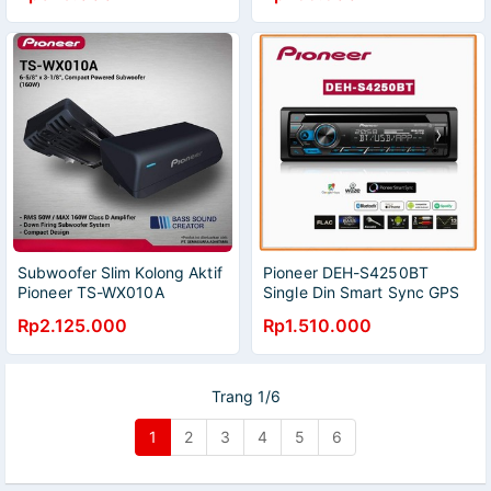
Subwoofer Slim Kolong Aktif
Pioneer DEH-S4250BT
Pioneer TS-WX010A
Single Din Smart Sync GPS
(GARANSI RESMI)
Bluetooth Karaoke
Rp2.125.000
Rp1.510.000
Trang 1/6
1
2
3
4
5
6