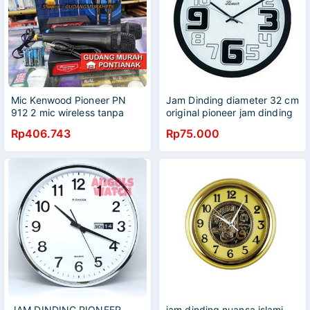
Mic Kenwood Pioneer PN
Jam Dinding diameter 32 cm
912 2 mic wireless tanpa
original pioneer jam dinding
kabel microphone tanpa
promo murah
Rp406.743
Rp75.000
kabel mikropon
JAM DINDING PIONEER
jam dinding nuansa islami