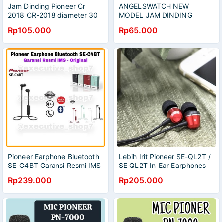
Jam Dinding Pioneer Cr
ANGELSWATCH NEW
2018 CR-2018 diameter 30
MODEL JAM DINDING
cm sweep movement
PIONEER HS-1005 DW
Rp105.000
Rp65.000
WHITE/ JAM DINDING
PIONEER HS 1005
ORIGINAL
Pioneer Earphone Bluetooth
Lebih Irit Pioneer SE-QL2T /
SE-C4BT Garansi Resmi IMS
SE QL2T In-Ear Earphones
- Original
Rp239.000
Rp205.000