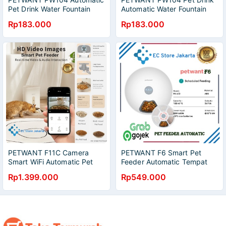
Pet Drink Water Fountain
Automatic Water Fountain
Tempat Air Minum Hewan
Tempat Air Minum Hewan
Rp183.000
Rp183.000
Kucing Dan Anjing
Kucing Dan Anjing
PETWANT F11C Camera
PETWANT F6 Smart Pet
Smart WiFi Automatic Pet
Feeder Automatic Tempat
Feeder Dispenser Makanan
Makanan Hewan Otomatis
Rp1.399.000
Rp549.000
Otomatis Anjing Kucing
Anjing Dan Kucing