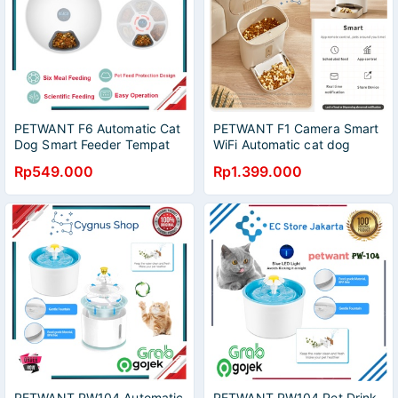
PETWANT F6 Automatic Cat
PETWANT F1 Camera Smart
Dog Smart Feeder Tempat
WiFi Automatic cat dog
Makanan Hewan Otomatis
feeder Dispenser Makan
Rp549.000
Rp1.399.000
Otomatis Kucing Dan Anjing
PETWANT PW104 Automatic
PETWANT PW104 Pet Drink