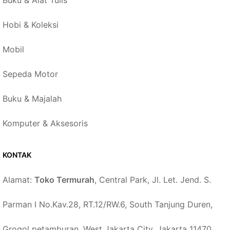
Buku & Alat Tulis
Hobi & Koleksi
Mobil
Sepeda Motor
Buku & Majalah
Komputer & Aksesoris
KONTAK
Alamat:
Toko Termurah
, Central Park, Jl. Let. Jend. S.
Parman I No.Kav.28, RT.12/RW.6, South Tanjung Duren,
Grogol petamburan, West Jakarta City, Jakarta 11470,