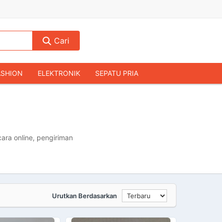
Cari
ASHION
ELEKTRONIK
SEPATU PRIA
TAS PRIA
JAM TANGAN
AUDIO
KAMERA & DRONE
PERLENGKAPAN RUMAH
JALAH
KOMPUTER & AKSESORIS
ara online, pengiriman
Urutkan Berdasarkan