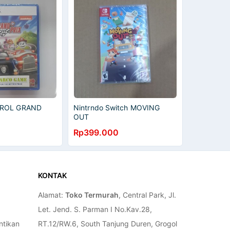
TROL GRAND
Nintrndo Switch MOVING
OUT
Rp399.000
KONTAK
Alamat:
Toko Termurah
, Central Park, Jl.
Let. Jend. S. Parman I No.Kav.28,
ntikan
RT.12/RW.6, South Tanjung Duren, Grogol