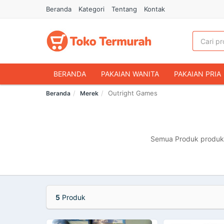
Beranda
Kategori
Tentang
Kontak
BERANDA
PAKAIAN WANITA
PAKAIAN PRIA
Outright Games
Beranda
Merek
HANDPHONE & AKSESORIS
FASHION MUSLIM
MAKANAN & MINUMAN
HEWAN PELIHARAAN
OLAHRAGA & OUTDOOR
BUKU & ALAT TULIS
Semua Produk produk m
5
Produk