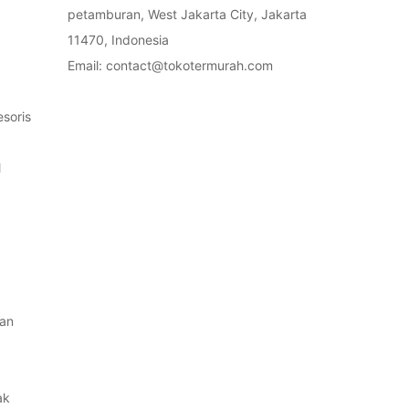
petamburan, West Jakarta City, Jakarta
11470, Indonesia
Email: contact@tokotermurah.com
soris
l
an
ak