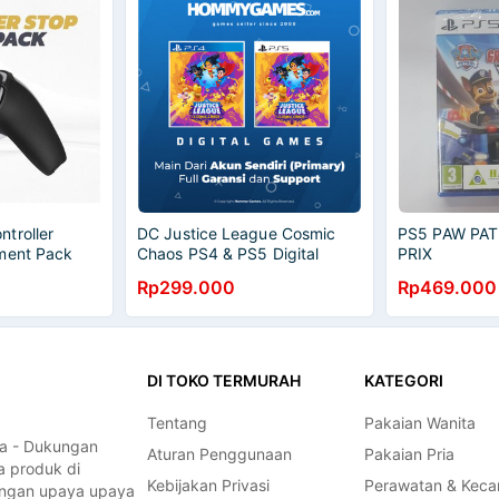
troller
DC Justice League Cosmic
PS5 PAW PA
ment Pack
Chaos PS4 & PS5 Digital
PRIX
ense
Games
Rp299.000
Rp469.000
DI TOKO TERMURAH
KATEGORI
Tentang
Pakaian Wanita
a - Dukungan
Aturan Penggunaan
Pakaian Pria
a produk di
Kebijakan Privasi
Perawatan & Keca
dengan upaya upaya