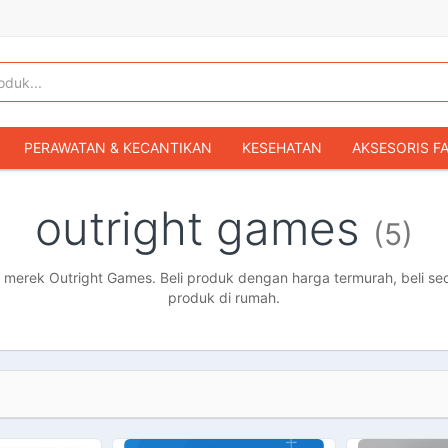
PERAWATAN & KECANTIKAN
KESEHATAN
AKSESORIS F
KOPER & TAS TRAVEL
TAS WANITA
SEPATU WANITA
outright games
(5)
IBU & BAYI
FASHION BAYI & ANAK
GAMING & KONSOL
HOBI & KOLEKSI
MOBIL
SEPEDA MOTOR
BUKU & MA
erek Outright Games. Beli produk dengan harga termurah, beli sec
produk di rumah.