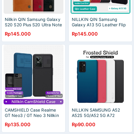
Nillkin QIN Samsung Galaxy
NILLKIN QIN Samsung
S20 S20 Plus S20 Ultra Note
Galaxy A13 5G Leather Flip
20 Note 20 Ultra Case
Rp145.000
Rp145.000
Leather Flip
CAMSHIELD Case Realme
NILLKIN SAMSUNG A52
GT Neo3 / GT Neo 3 Nillkin
A52S 5G/A52 5G A72
CamShield
NILLKIN SUPER FROSTED
Rp135.000
Rp90.000
SHIELD