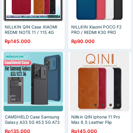
NILLKIN QIN Case XIAOMI
NILLKIN Xiaomi POCO F2
REDMI NOTE 11 / 11S 4G
PRO / REDMI K30 PRO
Leather Flip
NILLKIN SUPER FROSTED
Rp145.000
Rp90.000
SHIELD
CAMSHIELD Case Samsung
Nillkin QIN Iphone 11 Pro
Galaxy A33 5G A53 5G A73
Max 6.5 Leather Flip
5G Nillkin CamShield
Rp135.000
Rp145.000