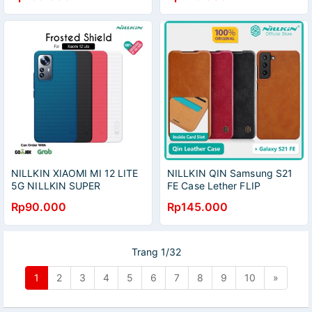
NILLKIN XIAOMI MI 12 LITE
NILLKIN QIN Samsung S21
5G NILLKIN SUPER
FE Case Lether FLIP
FROSTED SHIELD
Rp90.000
Rp145.000
Trang 1/32
1
2
3
4
5
6
7
8
9
10
»