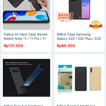
Paling Irit Hard Case Xiaomi
Nillkin Case Samsung
Redmi Note 11 / 11 Pro / 11
Galaxy S20 / S20 Plus / S20
Pro 5G Nillkin Frosted
Ultra Casing Carbon Cover
Rp131.000
Rp89.000
Casing
Nillkin Fros ted Hardcase
Nillkin Forsted Hardcase