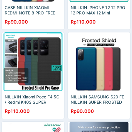
CASE NILLKIN XIAOMI
NILLKIN IPHONE 12 12 PRO
REDMI NOTE 8 PRO FREE
12 PRO MAX 12 Mini
STANDING HP
NILLKIN SUPER FROSTED
Rp90.000
Rp110.000
PRO SHIELD PRO
NILLKIN Xiaomi Poco F4 5G
NILLKIN SAMSUNG S20 FE
/ Redmi K40S SUPER
NILLKIN SUPER FROSTED
FROSTED SHIELD PRO
SHIELD
Rp110.000
Rp90.000