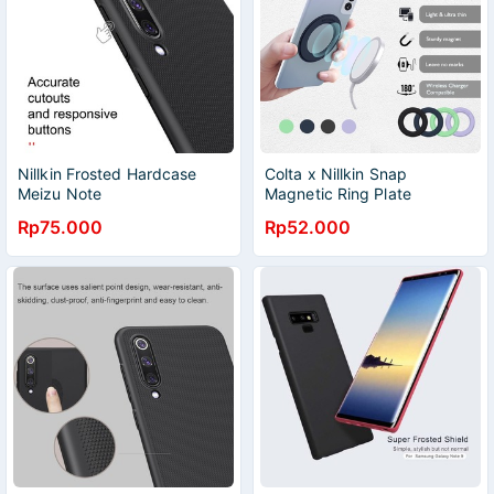
Nillkin Frosted Hardcase
Colta x Nillkin Snap
Meizu Note
Magnetic Ring Plate
Magsafe Iphone Samsung
Rp75.000
Rp52.000
Oppo Xiaomi Huawei Vivo
Realme