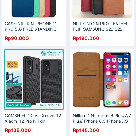
CASE NILLKIN IPHONE 11
NILLKIN QIN PRO LEATHER
PRO 5.8 FREE STANDING
FLIP SAMSUNG S22 S22
HP
PLUS S22 ULTRA
Rp90.000
Rp190.000
CAMSHIELD Case Xiaomi 12
Nillkin QIN Iphone 6 Plus/7/7
Xiaomi 12 Pro Nillkin
Plus/ IPhone 6.5 IPhone XS
CamShield
Max Leather Flip
Rp135.000
Rp145.000