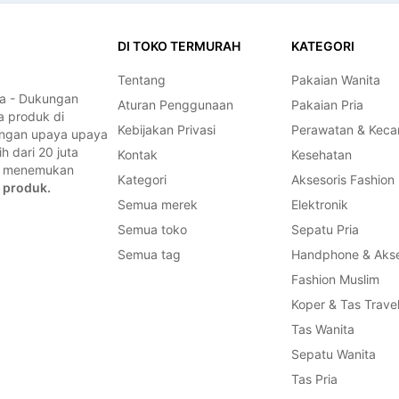
PORTABLE R
PREMIUM QUA
GROSIR DAN
DI TOKO TERMURAH
KATEGORI
Tentang
Pakaian Wanita
a - Dukungan
Aturan Penggunaan
Pakaian Pria
a produk di
Kebijakan Privasi
Perawatan & Keca
dengan upaya upaya
 dari 20 juta
Kontak
Kesehatan
a, menemukan
Kategori
Aksesoris Fashion
 produk.
Semua merek
Elektronik
Semua toko
Sepatu Pria
Semua tag
Handphone & Akse
Fashion Muslim
Koper & Tas Trave
Tas Wanita
Sepatu Wanita
Tas Pria