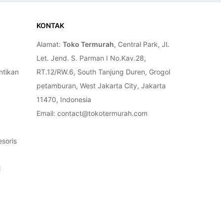
EADY 3 MODEL
LITY BISA
 COD
KONTAK
Alamat:
Toko Termurah
, Central Park, Jl.
Let. Jend. S. Parman I No.Kav.28,
ntikan
RT.12/RW.6, South Tanjung Duren, Grogol
petamburan, West Jakarta City, Jakarta
11470, Indonesia
Email: contact@tokotermurah.com
soris
l