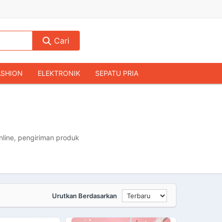
Cari
ASHION
ELEKTRONIK
SEPATU PRIA
TAS PRIA
JAM TANGAN
AUDIO
KAMERA & DRONE
PERLENGKAPAN RUMAH
JALAH
KOMPUTER & AKSESORIS
line, pengiriman produk
Urutkan Berdasarkan