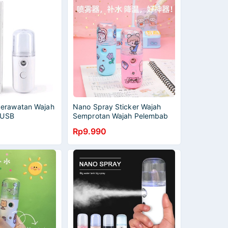
Perawatan Wajah
Nano Spray Sticker Wajah
 USB
Semprotan Wajah Pelembab
Wajah Face Mist Sprayer USB
Rp9.990
Portable Charger Nano Spray
Anak Murah