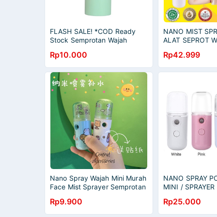
FLASH SALE! *COD Ready
NANO MIST SPR
Stock Semprotan Wajah
ALAT SEPROT W
Nano/ FACE MIST SPRAYER
MELEMBABKAN 
Rp10.000
Rp42.999
MENCERAHKAN
NANO SPRAY W
PORTABLE MINI
PERAWATAN WA
Nano Spray Wajah Mini Murah
NANO SPRAY P
Face Mist Sprayer Semprotan
MINI / SPRAYER
Muka Pelembab Wajah Ori
PELEMBAB WAJ
Rp9.900
Rp25.000