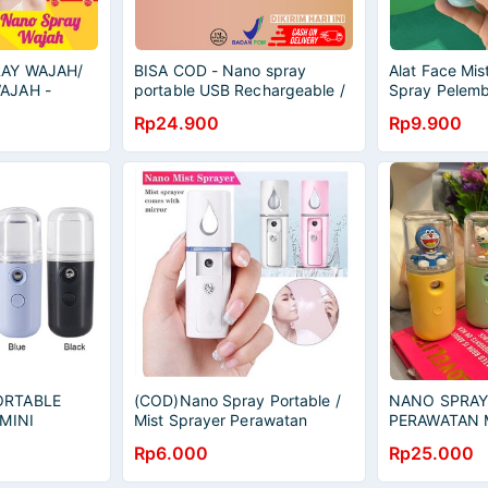
AY WAJAH/
BISA COD - Nano spray
Alat Face Mi
AJAH -
portable USB Rechargeable /
Spray Pelemb
&
Nano Spray Mist Sprayer
Facial Steam
Rp24.900
Rp9.900
 WAJAH
Pelembab Wajah Handy Mist
Sticker
AJAH
Spray 30 Ml
 ALAT
JAH
ORTABLE
(COD)Nano Spray Portable /
NANO SPRAY
 MINI
Mist Sprayer Perawatan
PERAWATAN
AH
Wajah Pelembab Wajah Mini
KARAKTER K
Rp6.000
Rp25.000
USB nano seprai
KUALITAS TE
PELEMBAB W