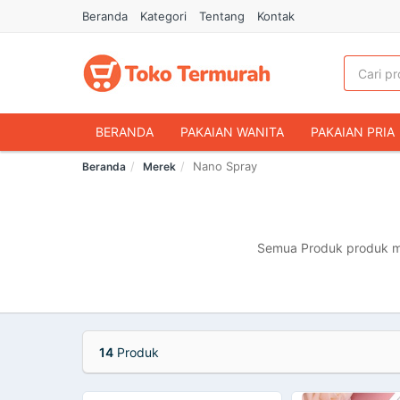
Beranda
Kategori
Tentang
Kontak
BERANDA
PAKAIAN WANITA
PAKAIAN PRIA
Nano Spray
Beranda
Merek
HANDPHONE & AKSESORIS
FASHION MUSLIM
MAKANAN & MINUMAN
HEWAN PELIHARAAN
OLAHRAGA & OUTDOOR
BUKU & ALAT TULIS
Semua Produk produk me
14
Produk