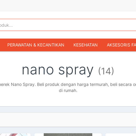
PERAWATAN & KECANTIKAN
KESEHATAN
AKSESORIS F
KOPER & TAS TRAVEL
TAS WANITA
SEPATU WANITA
nano spray
(14)
IBU & BAYI
FASHION BAYI & ANAK
GAMING & KONSOL
HOBI & KOLEKSI
MOBIL
SEPEDA MOTOR
BUKU & MA
rek Nano Spray. Beli produk dengan harga termurah, beli secara on
di rumah.