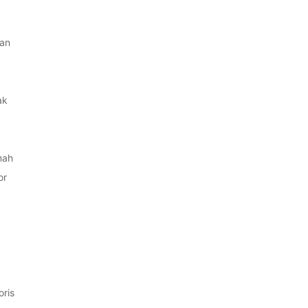
an
ak
mah
or
ris