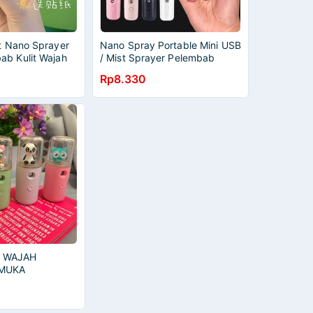
st Nano Sprayer
Nano Spray Portable Mini USB
ab Kulit Wajah
/ Mist Sprayer Pelembab
er Nano Spray
Wajah Perawatan Wajah
Rp8.330
 WAJAH
 MUKA
ARTUN LUCU
RBAIK SPRAYER
AJAH MINI