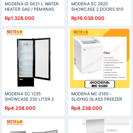
MODENA GI 0631 L WATER
MODENA SC 2920
HEATER GAS / PEMANAS
SHOWCASE 2 DOORS 910
AIR GAS / GI0631L
LITER / SC2920
Rp1.328.000
Rp16.038.000
MODENA SC 1235
MODENA MC 0160 -
SHOWCASE 230 LITER 2
SLIDING GLASS FREEZER
LAYER TEMPERED GLASS /
156 LTR FREEZE N FRIDGE
Rp4.258.000
Rp4.238.000
SC1235