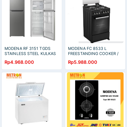
MODENA RF 3151 TGDS
MODENA FC 8533 L
STAINLESS STEEL KULKAS
FREESTANDING COOKER /
2 PINTU 315 LITER /
FC8533L
Rp4.968.000
Rp5.988.000
RF3151TGDS