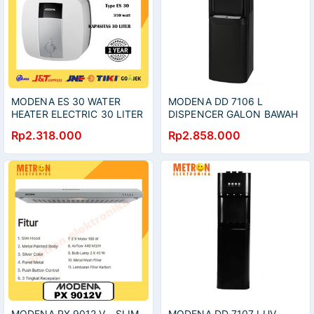
MODENA ES 30 WATER
MODENA DD 7106 L
HEATER ELECTRIC 30 LITER
DISPENCER GALON BAWAH
350 WATT / ES30
P/D/N / DISPENSER /
Rp2.318.000
Rp2.858.000
DD7106L
MODENA PX 9012 V - SLIM
MODENA DD 7107 LUV