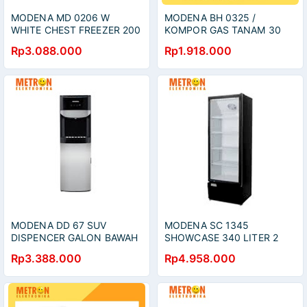
MODENA MD 0206 W
MODENA BH 0325 /
WHITE CHEST FREEZER 200
KOMPOR GAS TANAM 30
LITER 115 WATT /
CM 2 TUNGKU / BH0325
Rp3.088.000
Rp1.918.000
MD0206W
MODENA DD 67 SUV
MODENA SC 1345
DISPENCER GALON BAWAH
SHOWCASE 340 LITER 2
P/D/N + UV-C STERIL /
LAYER TEMPERED GLASS /
Rp3.388.000
Rp4.958.000
DISPENSER / DD67SUV
SC1345