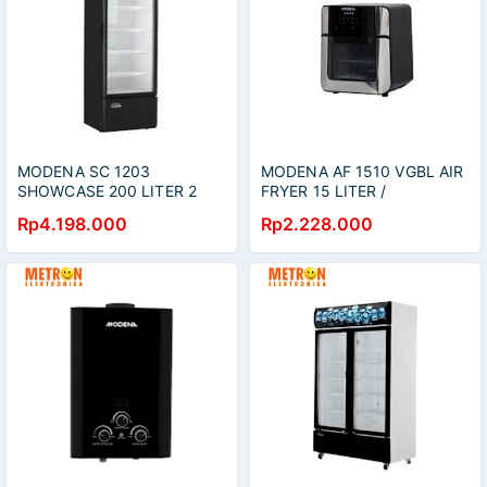
MODENA SC 1203
MODENA AF 1510 VGBL AIR
SHOWCASE 200 LITER 2
FRYER 15 LITER /
LAYER TEMPERED GLASS /
AF1510VGBL
Rp4.198.000
Rp2.228.000
SC1203