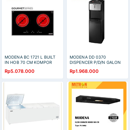
MODENA BC 1721 L BUILT
MODENA DD 0370
IN HOB 70 CM KOMPOR
DISPENCER P/D/N GALON
TANAM LISTRIK
ATAS / DISPENSER /
Rp5.078.000
Rp1.968.000
VETROCERAMIC / BC1721L
DD0370