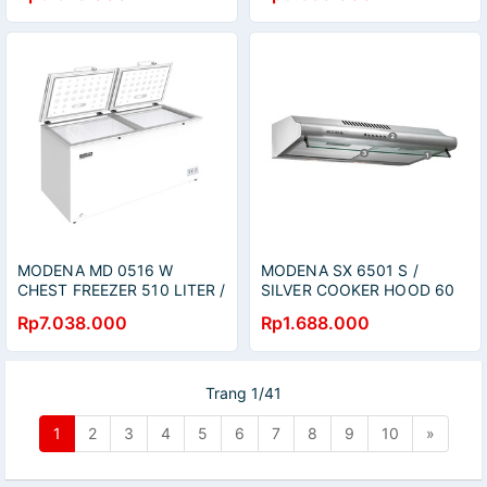
MODENA MD 0516 W
MODENA SX 6501 S /
CHEST FREEZER 510 LITER /
SILVER COOKER HOOD 60
CONSERVA / MD0516W
CM PENGHISAP ASAP
Rp7.038.000
Rp1.688.000
DAPUR / SX6501S
Trang 1/41
1
2
3
4
5
6
7
8
9
10
»