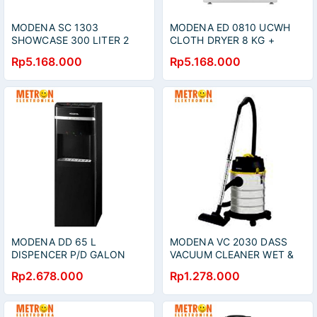
MODENA SC 1303
MODENA ED 0810 UCWH
SHOWCASE 300 LITER 2
CLOTH DRYER 8 KG +
LAYER TEMPERED GLASS /
STERILISASI /
Rp5.168.000
Rp5.168.000
SC1303
ED0810UCWH
MODENA DD 65 L
MODENA VC 2030 DASS
DISPENCER P/D GALON
VACUUM CLEANER WET &
BAWAH / DISPENSER /
DRY TANGKI 20 LITER 18
Rp2.678.000
Rp1.278.000
DD65L
KPA STAINLESS STEEL /
VC2030DASS