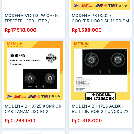
MODENA MD 130 W CHEST
MODENA PX 9002 /
FREEZER 1300 LITER /
COOKER HOOD SLIM 90 CM
MD130W
HITAM / PENGHISAP ASAP
Rp17.518.000
Rp1.588.000
DAPUR / PX9002
MODENA BH 0725 KOMPOR
MODENA BH 1725 ACBK -
GAS TANAM LISCIO 2
BUILT IN HOB 2 TUNGKU 72
TUNGKU 72cm / BH0725
CM
Rp2.268.000
Rp2.318.000