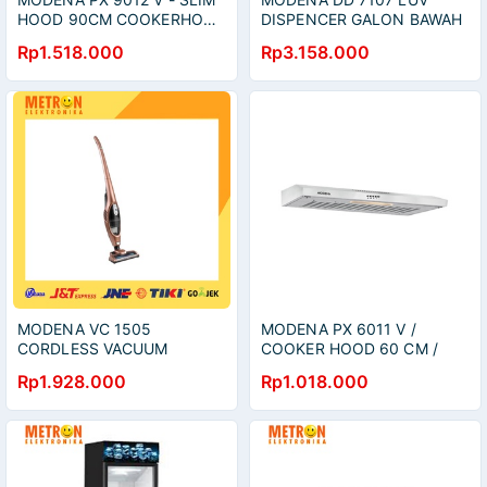
HOOD 90CM COOKERHOOD
DISPENCER GALON BAWAH
90CM
P/D/N UV-C STERIL /
Rp1.518.000
Rp3.158.000
DD7107LUV
MODENA VC 1505
MODENA PX 6011 V /
CORDLESS VACUUM
COOKER HOOD 60 CM /
CLEANER 7KPA /
PENGHISAP ASAP DAPUR /
Rp1.928.000
Rp1.018.000
PENGHISAP DEBU / VC1505
PX6011V