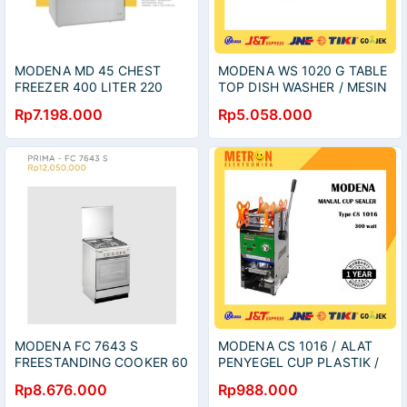
MODENA MD 45 CHEST
MODENA WS 1020 G TABLE
FREEZER 400 LITER 220
TOP DISH WASHER / MESIN
WATT / MD45
CUCI PIRING / WS1020G
Rp7.198.000
Rp5.058.000
MODENA FC 7643 S
MODENA CS 1016 / ALAT
FREESTANDING COOKER 60
PENYEGEL CUP PLASTIK /
CM / FC7643S
MANUAL CUP SEALER /
Rp8.676.000
Rp988.000
CS1016