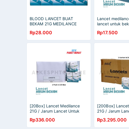
BLOOD LANCET BUAT
Lancet medilanc
BEKAM 21G MEDILANCE
lancet untuk be
Rp28.000
Rp17.500
[20Box] Lancet Medilance
[200Box] Lancet
21G / Jarum Lancet Untuk
21G / Jarum Lan
Bekam 1 Pack Isi 20 Box
Bekam 1 Karton 
Rp336.000
Rp3.295.000