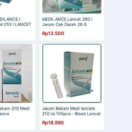
DILANCE l
MEDILANCE Lancet 28G l
 21G l LANCET
Jarum Cek Darah 28 G
Rp13.500
ekam 21G Medi
Jarum Bekam Medi lancets
lance
21G isi 100pcs - Blood Lancet
Medilance 21G
Rp18.990