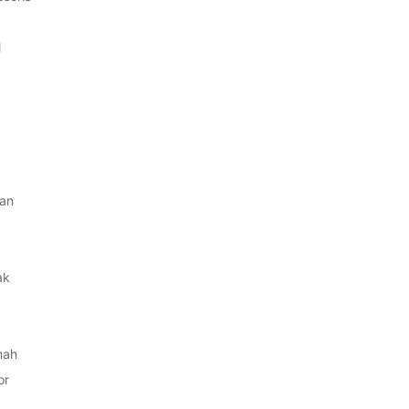
l
an
ak
mah
or