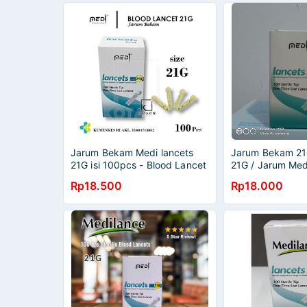
Jarum Bekam Medi lancets
Jarum Bekam 21
21G isi 100pcs - Blood Lancet
21G / Jarum Med
Rp18.500
Rp18.000