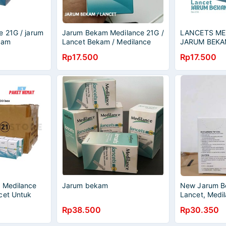
e 21G / jarum
Jarum Bekam Medilance 21G /
LANCETS ME
kam
Lancet Bekam / Medilance
JARUM BEKAM
MEDILANCE
Rp17.500
Rp17.500
 Medilance
Jarum bekam
New Jarum B
cet Untuk
Lancet, Medi
Isi 200 Box
Rp38.500
Rp30.350