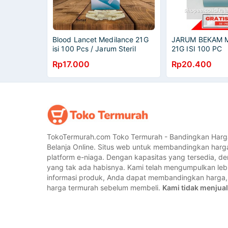
Blood Lancet Medilance 21G
JARUM BEKAM 
isi 100 Pcs / Jarum Steril
21G ISI 100 PC
Untuk Bekam Dan Cek Gula
Rp17.000
Rp20.400
Darah Medilance 21 G
TokoTermurah.com Toko Termurah - Bandingkan Harg
Belanja Online. Situs web untuk membandingkan harg
platform e-niaga. Dengan kapasitas yang tersedia, 
yang tak ada habisnya. Kami telah mengumpulkan lebih
informasi produk, Anda dapat membandingkan harg
harga termurah sebelum membeli.
Kami tidak menjual