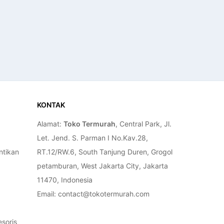
KONTAK
Alamat:
Toko Termurah
, Central Park, Jl.
Let. Jend. S. Parman I No.Kav.28,
ntikan
RT.12/RW.6, South Tanjung Duren, Grogol
petamburan, West Jakarta City, Jakarta
11470, Indonesia
Email: contact@tokotermurah.com
soris