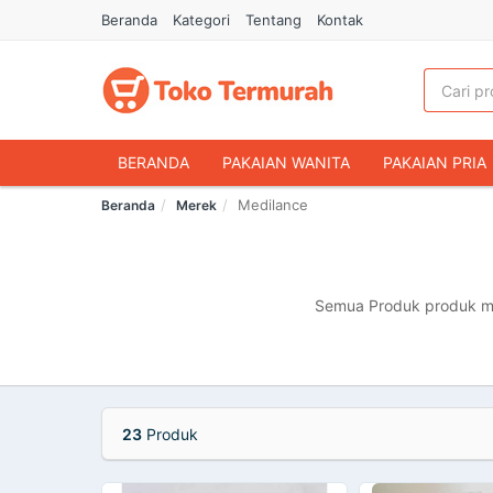
Beranda
Kategori
Tentang
Kontak
BERANDA
PAKAIAN WANITA
PAKAIAN PRIA
Medilance
Beranda
Merek
HANDPHONE & AKSESORIS
FASHION MUSLIM
MAKANAN & MINUMAN
HEWAN PELIHARAAN
OLAHRAGA & OUTDOOR
BUKU & ALAT TULIS
Semua Produk produk mer
23
Produk