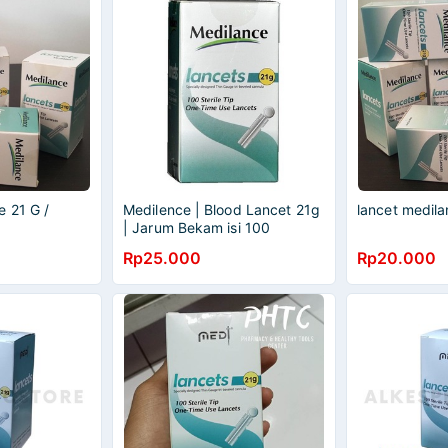
e 21 G /
Medilence | Blood Lancet 21g
lancet medil
| Jarum Bekam isi 100
Rp25.000
Rp20.000