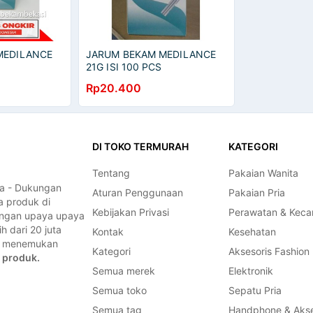
MEDILANCE
JARUM BEKAM MEDILANCE
21G ISI 100 PCS
Rp20.400
DI TOKO TERMURAH
KATEGORI
Tentang
Pakaian Wanita
a - Dukungan
Aturan Penggunaan
Pakaian Pria
a produk di
Kebijakan Privasi
Perawatan & Keca
dengan upaya upaya
 dari 20 juta
Kontak
Kesehatan
a, menemukan
Kategori
Aksesoris Fashion
 produk.
Semua merek
Elektronik
Semua toko
Sepatu Pria
Semua tag
Handphone & Akse