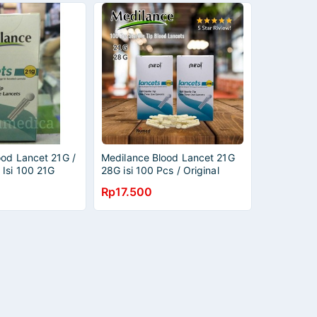
ood Lancet 21G /
Medilance Blood Lancet 21G
Isi 100 21G
28G isi 100 Pcs / Original
Jarum Steril Bekam Medilance
Rp17.500