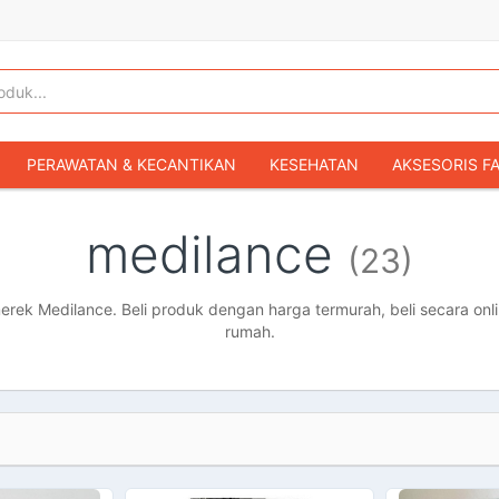
PERAWATAN & KECANTIKAN
KESEHATAN
AKSESORIS F
KOPER & TAS TRAVEL
TAS WANITA
SEPATU WANITA
medilance
(23)
IBU & BAYI
FASHION BAYI & ANAK
GAMING & KONSOL
HOBI & KOLEKSI
MOBIL
SEPEDA MOTOR
BUKU & MA
ek Medilance. Beli produk dengan harga termurah, beli secara onli
rumah.