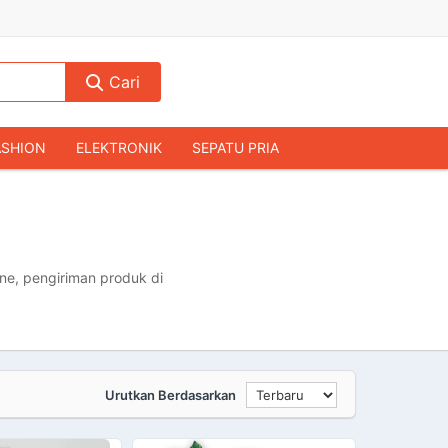
Cari
ASHION
ELEKTRONIK
SEPATU PRIA
TAS PRIA
JAM TANGAN
AUDIO
KAMERA & DRONE
PERLENGKAPAN RUMAH
JALAH
KOMPUTER & AKSESORIS
ne, pengiriman produk di
Urutkan Berdasarkan