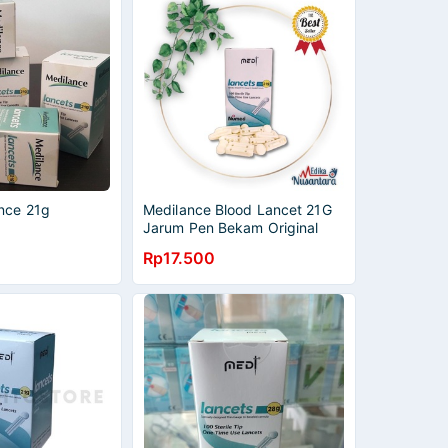
ance 21g
Medilance Blood Lancet 21G
Jarum Pen Bekam Original
Medilance isi 100 Pc
Rp17.500