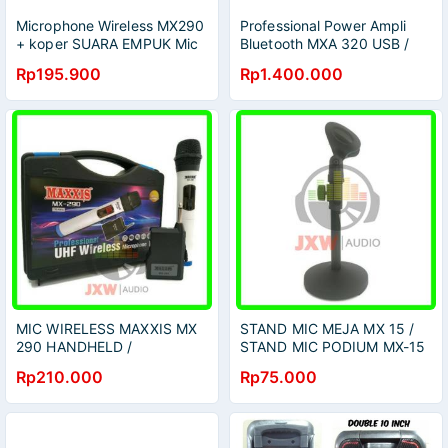
Microphone Wireless MX290
Professional Power Ampli
+ koper SUARA EMPUK Mic
Bluetooth MXA 320 USB /
Nirkabel MX290/
Power Amplifier Bluetooth
Rp195.900
Rp1.400.000
Microphone MX290 / Mic
MXA-320 Original MAXXIS
MX-290 / Mic MX - 290 |
Beserta Receiver
MIC WIRELESS MAXXIS MX
STAND MIC MEJA MX 15 /
290 HANDHELD /
STAND MIC PODIUM MX-15
MICROPHONE MX-290
Rp210.000
Rp75.000