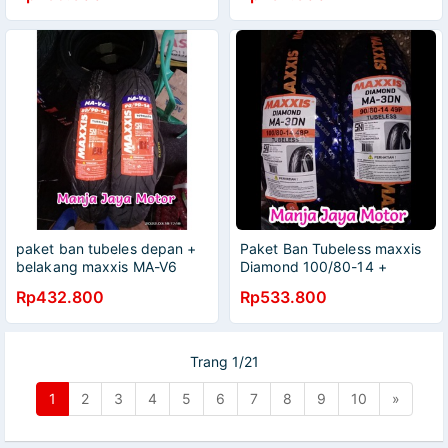
gt 125
paket ban tubeles depan +
Paket Ban Tubeless maxxis
belakang maxxis MA-V6
Diamond 100/80-14 +
80/90-14 + 90/90-14 for
90/80-14 cocok untuk vario
Rp432.800
Rp533.800
matic beat / vario / spacy /
125 beat
Scoopy lama
Trang 1/21
1
2
3
4
5
6
7
8
9
10
»