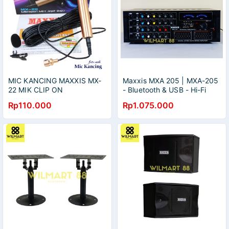
MIC KANCING MAXXIS MX-
Maxxis MXA 205 | MXA-205
22 MIK CLIP ON
- Bluetooth & USB - Hi-Fi
MICROPHONE JEPIT KABEL
Karaoke Compatible - Digital
Rp110.000
Rp1.075.000
10 METER MIKROPON
Power Echo System
CONDENSOR