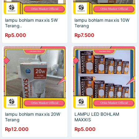
lampu bohlam maxxis 5W
lampu bohlam maxxis 10W
Terang..
Terang
Rp5.000
Rp7.500
lampu bohlam maxxis 20W
LAMPU LED BOHLAM
Terang
MAXXIS
5/10/15/20/30WATT
Rp12.000
Rp5.000
TERANG MURAH SANGAT
TERANG, HEMAT LISTRIK,