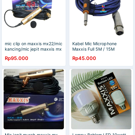
mic clip on maxxis mx22/mic
Kabel Mic Microphone
kancing/mic jepit maxxis mx
Maxxis Full 5M / 15M
22 mic imam mic jepit baju
Rp95.000
Rp45.000
Mic jepit murah maxxis mx-
Lampu Bohlam LED 10watt