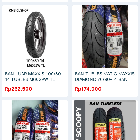
BAN LUAR MAXXIS 100/80-
BAN TUBLES MATIC MAXXIS
14 TUBLES M6029W TL
DIAMOND 70/90-14 BAN
BAN MAXXIS 100/80-14
BARU 100% ORIGINAL FRER
Rp262.500
Rp174.000
M6029W TUBLES
PENTIL