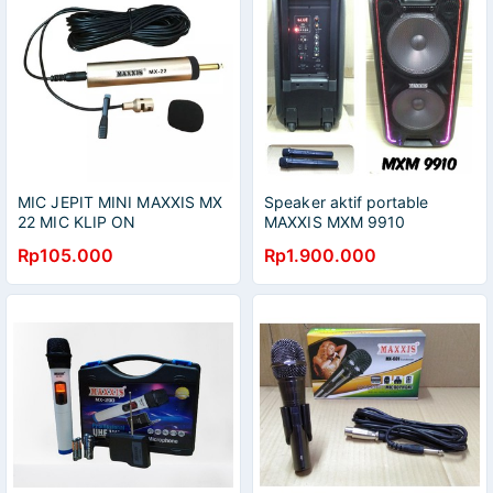
MIC JEPIT MINI MAXXIS MX
Speaker aktif portable
22 MIC KLIP ON
MAXXIS MXM 9910
CONDENSER MAXXIS MX-22
bluetooth speker doble aktiv
Rp105.000
Rp1.900.000
portabel active double
mxm9910