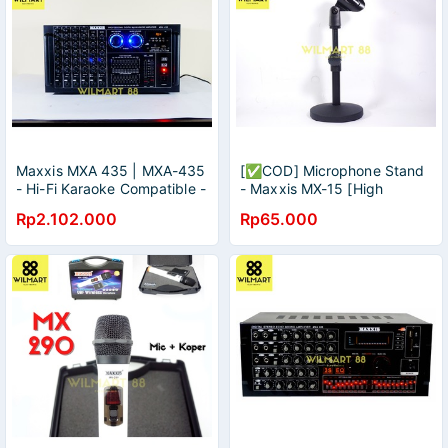
Maxxis MXA 435 | MXA-435
[✅COD] Microphone Stand
- Hi-Fi Karaoke Compatible -
- Maxxis MX-15 [High
Bluetooth - Digital Power
Quality Steel | Heavy Duty
Rp2.102.000
Rp65.000
Echo System
Carry 45