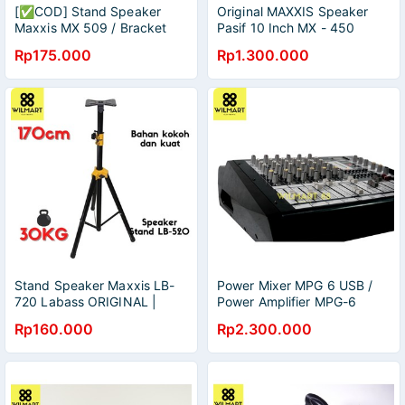
[✅COD] Stand Speaker
Original MAXXIS Speaker
Maxxis MX 509 / Bracket
Pasif 10 Inch MX - 450
Speaker MX - 509 Original
Professional Speaker
Rp175.000
Rp1.300.000
(Sepasang, Isi 2 Pcs)
Karaoke Sepasang (2 Pcs)
Stand Speaker Maxxis LB-
Power Mixer MPG 6 USB /
720 Labass ORIGINAL |
Power Amplifier MPG-6
Tripod Speaker | Stand
Bluetooth / MAXXIS Maxxis
Rp160.000
Rp2.300.000
Spiker | Kokoh dan Awet
Ampli