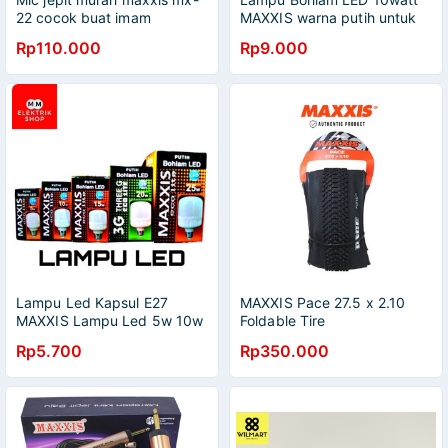
22 cocok buat imam
MAXXIS warna putih untuk
kamar
Rp110.000
Rp9.000
Lampu Led Kapsul E27
MAXXIS Pace 27.5 x 2.10
MAXXIS Lampu Led 5w 10w
Foldable Tire
15w 20w 30 Watt Best Seller
Rp5.700
Rp350.000
MAXXIS