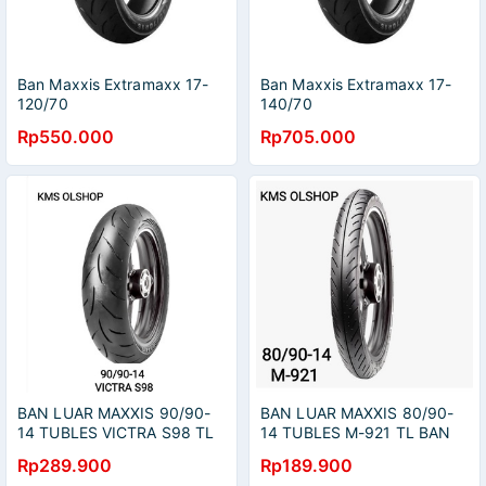
Ban Maxxis Extramaxx 17-
Ban Maxxis Extramaxx 17-
120/70
140/70
Rp550.000
Rp705.000
BAN LUAR MAXXIS 90/90-
BAN LUAR MAXXIS 80/90-
14 TUBLES VICTRA S98 TL
14 TUBLES M-921 TL BAN
BAN MAXXIS 90/90-14
MAXXIS 80/90-14 M-921
Rp289.900
Rp189.900
VICTRA S98 TUBLES
TUBLES