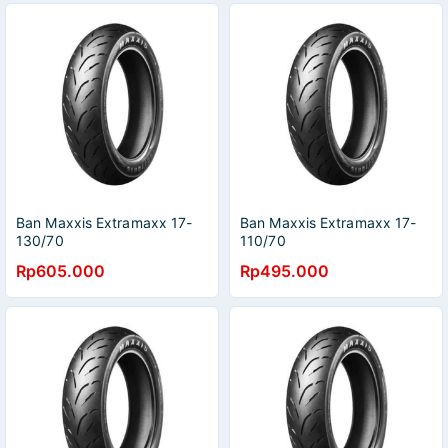
ORIGINAL, LARIS DI
PASARAN DAN ONLINE,
TERMURAH, HARGA SELES,
TERJAMIN, SIAP PAKAI,
TERANG OK, LAMPU
ORIGINAL LANGSUNG
PRODUSEN, NYAMAB,
LAMPU BERTAHAN SANGAT
LAMA & AMAN
Ban Maxxis Extramaxx 17-
Ban Maxxis Extramaxx 17-
130/70
110/70
Rp605.000
Rp495.000