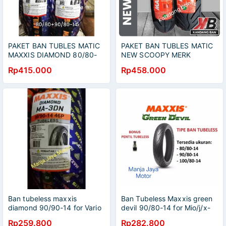
PAKET BAN TUBLES MATIC
PAKET BAN TUBLES MATIC
MAXXIS DIAMOND 80/80-
NEW SCOOPY MERK
14 + 90/80-14 BAN
MAXXIS 100/90-12 +
Rp415.000
Rp458.000
BARU,FREE PENTIL100%
110/90-12 BAN BARU,
ORIGINAL
GRATIS PENTIL
Ban tubeless maxxis
Ban Tubeless Maxxis green
diamond 90/90-14 for Vario
devil 90/80-14 for Mio/j/x-
125/150/Beat
ride/genio/beat/f1/esp/street/spacy/vario/125
Rp259.800
Rp282.800
f1/esp/pop/street/Scoopy/F1/soul