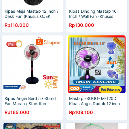
Kipas Meja Mastap 12 Inch /
Kipas Dinding Mastap 16
Desk Fan (Khusus OJEK
Inch / Wall Fan (Khusus
ONLINE)
JNT/DLL)
Rp118.000
Rp130.000
Kipas Angin Berdiri / Stand
Mastap -SOGO- M-120D
Fan Murah / Standfan
Kipas Angin Duduk 12 inch
Mastap 16 Inch M-106H
2IN1 Desk Fan BERGARANSI
Rp165.000
Rp109.100
RESMI MANTAP MURAH