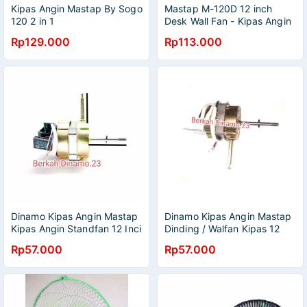
Kipas Angin Mastap By Sogo
Mastap M-120D 12 inch
120 2 in 1
Desk Wall Fan - Kipas Angin
Meja & Dinding - Duduk -
Rp129.000
Rp113.000
Tempel Tembok
Dinamo Kipas Angin Mastap
Dinamo Kipas Angin Mastap
Kipas Angin Standfan 12 Inci
Dinding / Walfan Kipas 12
- 16 Inci
Inci - 16 Inci
Rp57.000
Rp57.000