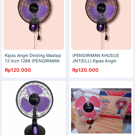
Kipas Angin Dinding Mastap
(PENGIRIMAN KHUSUS
12 Inch 1288 (PENGIRIMAN
JNT/DLL) Kipas Angin
KHUSUS OJEK ONLINE)
Dinding Mastap 12 Inch
Rp120.000
Rp120.000
1288