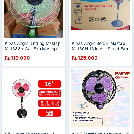
Kipas Angin Dinding Mastap
Kipas Angin Berdiri Mastap
M-1688 / Wall Fan Mastap
M-160H 16 inch - Stand Fan
M-1688 16inch / Kipas Angin
Mastap M-160H Murah
Rp119.000
Rp125.000
Dinding Mastap Murah
S/F Stand Fan Mastap M
W / F ( Wall Fan ) Mastap 12"