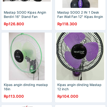
Mastap SOGO Kipas Angin
Mastap SOGO 2 IN 1 Desk
Berdiri 16" Stand Fan
Fan Wall Fan 12" Kipas Angin
50Watt
Meja Kipas Angin Dinding
Rp126.800
Rp118.300
50Watt
Kipas angin dinding mastap
Kipas angin dinding Mastap
16in
12 inch
Rp113.000
Rp104.000