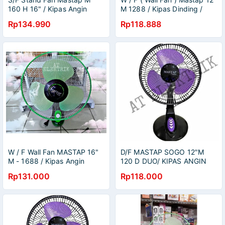
160 H 16" / Kipas Angin
M 1288 / Kipas Dinding /
Berdiri Mastap
Kipas Tembok Mastap 12"
Rp134.990
Rp118.888
W / F Wall Fan MASTAP 16"
D/F MASTAP SOGO 12"M
M - 1688 / Kipas Angin
120 D DUO/ KIPAS ANGIN
Dinding / Tembok 16" M
MEJA / KIPAS DUDUK 12
Rp131.000
Rp118.000
-1688
INC